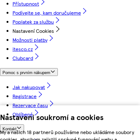
Přístupnost
Podívejte se, kam doručujeme
Poplatek za službu
Nastavení Cookies
Možnosti platby
itesco.cz
Clubcard
Pomoc s prvním nákupem
Jak nakupovat
Registrace
Rezervace času
Oblíbené
Nastavení soukromí a cookies
Kontakt
My a našich 18 partnerů používáme nebo ukládáme soubory
cookies, abychom zajistili správné fungování webu a