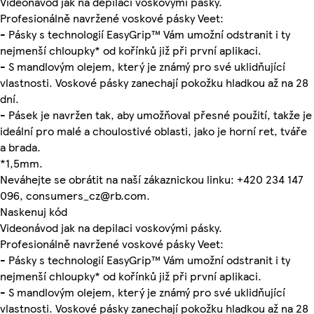
Videonávod jak na depilaci voskovými pásky.
Profesionálně navržené voskové pásky Veet:
- Pásky s technologií EasyGrip™ Vám umožní odstranit i ty
nejmenší chloupky* od kořínků již při první aplikaci.
- S mandlovým olejem, který je známý pro své uklidňující
vlastnosti. Voskové pásky zanechají pokožku hladkou až na 28
dní.
- Pásek je navržen tak, aby umožňoval přesné použití, takže je
ideální pro malé a choulostivé oblasti, jako je horní ret, tváře
a brada.
*1,5mm.
Neváhejte se obrátit na naší zákaznickou linku: +420 234 147
096, consumers_cz@rb.com.
Naskenuj kód
Videonávod jak na depilaci voskovými pásky.
Profesionálně navržené voskové pásky Veet:
- Pásky s technologií EasyGrip™ Vám umožní odstranit i ty
nejmenší chloupky* od kořínků již při první aplikaci.
- S mandlovým olejem, který je známý pro své uklidňující
vlastnosti. Voskové pásky zanechají pokožku hladkou až na 28