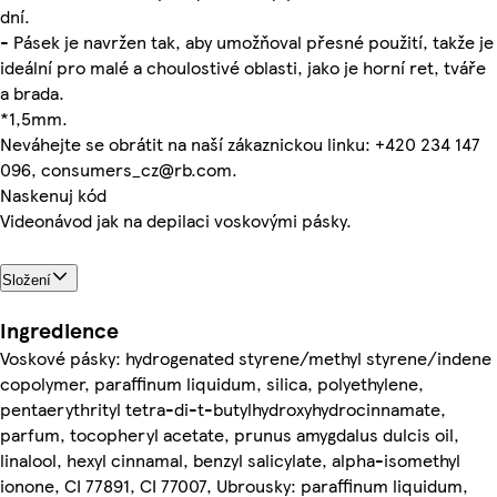
dní.
- Pásek je navržen tak, aby umožňoval přesné použití, takže je
ideální pro malé a choulostivé oblasti, jako je horní ret, tváře
a brada.
*1,5mm.
Neváhejte se obrátit na naší zákaznickou linku: +420 234 147
096, consumers_cz@rb.com.
Naskenuj kód
Videonávod jak na depilaci voskovými pásky.
Složení
Ingredience
Voskové pásky: hydrogenated styrene/methyl styrene/indene
copolymer, paraffinum liquidum, silica, polyethylene,
pentaerythrityl tetra-di-t-butylhydroxyhydrocinnamate,
parfum, tocopheryl acetate, prunus amygdalus dulcis oil,
linalool, hexyl cinnamal, benzyl salicylate, alpha-isomethyl
ionone, CI 77891, CI 77007, Ubrousky: paraffinum liquidum,