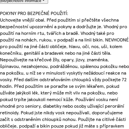
Bezpečnostní informace
POKYNY PRO BEZPEČNÉ POUŽITÍ:
Uchovejte vnější obal. Před použitím si přečtěte všechna
bezpečnostní upozornění a pokyny a dodržujte je. Vhodný pro
použití na horním rtu, tvářích a bradě. Vhodný také pro
použití na nohách, rukou, v podpaží a na linii bikin. NEVHODNÉ
pro použití na jiné části obličeje, hlavu, oči, nos, uši, kolem
konečníku, genitálií a bradavek nebo na jiné části těla.
Nepoužívejte na křečové žíly, opary, jizvy, znaménka,
špinavou, nezahojenou, podrážděnou, spálenou pokožku nebo
na pokožku, u níž se v minulosti vyskytly nežádoucí reakce na
vosky. Před dalším odstraňováním chloupků vždy počkejte 72
hodin. Před použitím se poraďte se svým lékařem, pokud
užíváte jakýkoli lék, který může mít vliv na pokožku, nebo
pokud trpíte jakoukoli nemocí kůže. Používání vosku není
vhodné pro seniory, diabetiky nebo osoby užívající perorální
retinoidy. Pokud jste nikdy vosk nepoužívali, doporučujeme
začít s odstraněním chloupků nohou. Použijte na citlivé části
obličeje, podpaží a bikin pouze pokud již máte s přípravkem