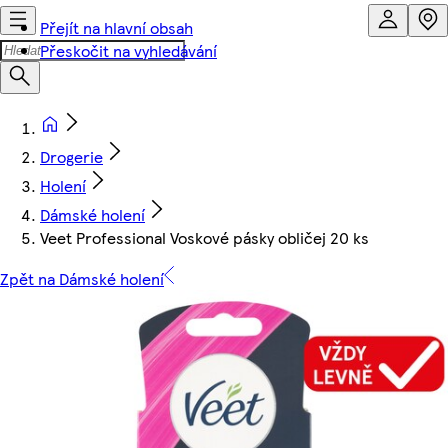
Přejít na hlavní obsah
Přeskočit na vyhledávání
Drogerie
Holení
Dámské holení
Veet Professional Voskové pásky obličej 20 ks
Zpět na Dámské holení