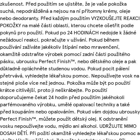
zkušenost. Před použitím se ujistěte, že je vaše pokožka
suchá, nepodrážděná a nejsou na ní přítomny krémy, oleje
nebo deodoranty. Před každým použitím VYZKOUŠEJTE REAKCI
POKOŽKY na malé části oblasti, kterou chcete ošetřit podle
pokynů pro použití. Pokud po 24 HODINÁCH nedojde k žádné
nežádoucí reakci, pokračujte v užívání. Pokud během
používání zažíváte jakékoliv štípání nebo mravenčení,
okamžitě odstraňte výrobek pomocí zadní části použitého
pásku, ubrousku Perfect Finish™, nebo dětského oleje a pak
důkladně opláchněte studenou vodou. Pokud pocit pálení
přetrvává, vyhledejte lékařskou pomoc. Nepoužívejte vosk na
stejné ploše více než jednou. Pokožka může být po použití
krátce citlivější, proto ji neškrábejte. Po použití
doporučujeme čekat 24 hodin před použitím jakéhokoli
parfémovaného výrobku, umělé opalovací techniky a také
před koupáním nebo opalováním. Pokud vám dojdou ubrousky
Perfect Finish™, můžete použít dětský olej. K odstranění
vosku nepoužívejte vodu, mýdlo ani alkohol. UDRŽUJTE MIMO
DOSAH DĚTÍ. Při požití okamžitě vyhledejte lékařskou pomoc a