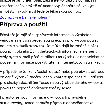
ukažte lékaři vnější obal. Zabraňte kontaktu s očima. Při
zasažení očí okamžitě důkladně vypláchněte oči velkým
množstvím vody a vyhledejte lékařskou pomoc.
Zobrazit vše Dámské holení
Příprava a použití
Přestože je zajištění správných informací o výrobcích
věnována nejvyšší péče, jsou předpisy pro výrobu potravin
neustále aktualizovány tak, že může dojít ke změně složek
potravin, obsahu živin, dietetických informací a alergenů.
Vždy byste si měli přečíst etiketu na výrobku a nespoléhat se
pouze na informace poskytnuté na internetových stránkách.
V případě jakýchkoliv Vašich dotazů nebo potřeby získat radu
ohledně výrobků značky Tesco, kontaktujte prosím Oddělení
pro služby zákazníkům Tesco nebo výrobce daného výrobku,
pokdu se nejedná o výrobek značky Tesco.
I přesto, že jsou informace o výrobcích pravidelně
aktualizovány, Tesco nemůže přijmout odpovědnost za