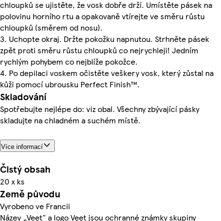
chloupků se ujistěte, že vosk dobře drží. Umístěte pásek na
polovinu horního rtu a opakovaně vtírejte ve směru růstu
chloupků (směrem od nosu).
3. Uchopte okraj. Držte pokožku napnutou. Strhněte pásek
zpět proti směru růstu chloupků co nejrychleji! Jedním
rychlým pohybem co nejblíže pokožce.
4. Po depilaci voskem očistěte veškery vosk, který zůstal na
kůži pomocí ubrousku Perfect Finish™.
Skladování
Spotřebujte nejlépe do: viz obal. Všechny zbývající pásky
skladujte na chladném a suchém místě.
Více informací
Čistý obsah
20 x ks
Země původu
Vyrobeno ve Francii
Název „Veet" a logo Veet jsou ochranné známky skupiny