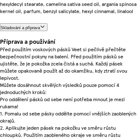
hexyldecyl stearate, camelina sativa seed oil, argania spinosa
kernel oil, parfum, benzyl salicylate, hexyl cinnamal, linalool
Skladování a příprava
Příprava a používání
Před použitím voskových pásků Veet si pečlivě přečtěte
bezpečnostní pokyny na balení. Před použitím pásků se
ujistěte, že je pokožka zcela čistá a suchá. Každý pásek
můžete opakovaně použít až do okamžiku, kdy ztratí svou
lepivost.
Můžete dosáhnout skvělých výsledků pouze pomocí 4
jednoduchých kroků:
Pro oddělení pásků od sebe není potřeba mnout je mezi
rukama!
1. Pomalu od sebe pásky oddělte pomocí vnějších zaoblených
okrajů.
2. Aplikujte jeden pásek na pokožku ve směru růstu
chloupků. Použitím zaobleného okraje ve směru růstu