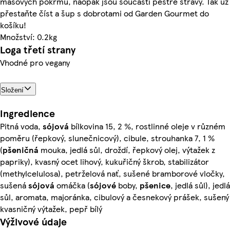
masových pokrmů, naopak jsou součástí pestré stravy. Tak už
přestaňte číst a šup s dobrotami od Garden Gourmet do
košíku!
Množství: 0.2kg
Loga třetí strany
Vhodné pro vegany
Složení
Ingredience
Pitná voda,
sójová
bílkovina 15, 2 %, rostlinné oleje v různém
poměru (řepkový, slunečnicový), cibule, strouhanka 7, 1 %
(
pšeničná
mouka, jedlá sůl, droždí, řepkový olej, výtažek z
papriky), kvasný ocet lihový, kukuřičný škrob, stabilizátor
(methylcelulosa), petrželová nať, sušené bramborové vločky,
sušená
sójová
omáčka (
sójové
boby,
pšenice
, jedlá sůl), jedlá
sůl, aromata, majoránka, cibulový a česnekový prášek, sušený
kvasničný výtažek, pepř bílý
Výživové údaje