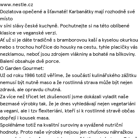
www.nestle.cz
Dozlatova opečené a šťavnaté! Karbanátky mají rozhodně své
místo
v síni slávy české kuchyně. Pochutnejte si na této oblíbené
klasice ve veganské verzi.
Ať už si je dáte tradičně s bramborovou kaší a kyselou okurkou
nebo s trochou hořčice do housky na cestu, tyhle placičky vás
nezklamou, neboť jsou zdrojem vlákniny a bohaté na bílkoviny.
Balení obsahuje dvě porce.
O Garden Gourmet:
Už od roku 1986 totiž věříme, že součástí kulinářského zážitku
nemusí být nutně maso a že rostlinná strava může být nejen
zdravá, ale opravdu chutná.
Za více než třicet let zkušeností jsme dokázali vyladit naše
bezmasé výrobky tak, že je dnes vyhledávají nejen vegetariáni
a vegani, ale i tzv flexiteriáni, kteří si k rostlinné stravě občas
dopřejí i kousek masa.
Spoléháme totiž na kvalitní suroviny a vyvážené nutriční
hodnoty. Proto naše výrobky nejsou jen chuťovou náhražkou