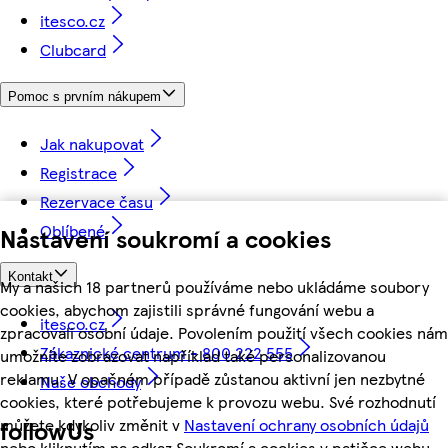
itesco.cz
Clubcard
Pomoc s prvním nákupem
Jak nakupovat
Registrace
Rezervace času
Oblíbené
Nastavení soukromí a cookies
Kontakt
My a našich 18 partnerů používáme nebo ukládáme soubory
cookies, abychom zajistili správné fungování webu a
itesco.cz
zpracovali osobní údaje. Povolením použití všech cookies nám
Zákaznické centrum - 800 222 555
umožníte zobrazovat například také personalizovanou
reklamu. V opačném případě zůstanou aktivní jen nezbytné
Naše obchody
cookies, které potřebujeme k provozu webu. Své rozhodnutí
můžete kdykoliv změnit v
Nastavení ochrany osobních údajů
followUs
nebo kliknutím na odkaz Soukromí a cookies v patičce webu.