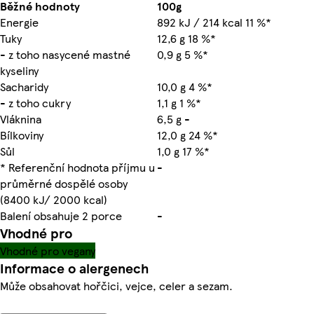
Běžné hodnoty
100g
Energie
892 kJ / 214 kcal 11 %*
Tuky
12,6 g 18 %*
- z toho nasycené mastné
0,9 g 5 %*
kyseliny
Sacharidy
10,0 g 4 %*
- z toho cukry
1,1 g 1 %*
Vláknina
6,5 g -
Bílkoviny
12,0 g 24 %*
Sůl
1,0 g 17 %*
* Referenční hodnota příjmu u
-
průměrné dospělé osoby
(8400 kJ/ 2000 kcal)
Balení obsahuje 2 porce
-
Vhodné pro
Vhodné pro vegany
Informace o alergenech
Může obsahovat hořčici, vejce, celer a sezam.