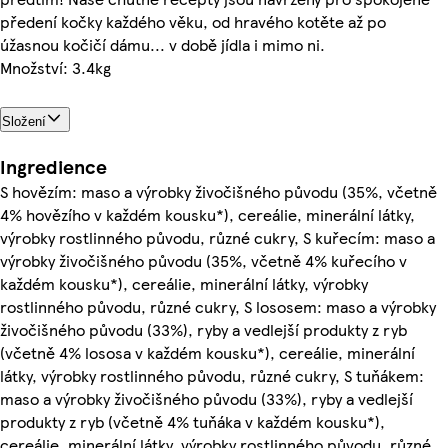
předení kočky každého věku, od hravého kotěte až po
úžasnou kočičí dámu... v době jídla i mimo ni.
Množství: 3.4kg
Složení
Ingredience
S hovězím: maso a výrobky živočišného původu (35%, včetně
4% hovězího v každém kousku*), cereálie, minerální látky,
výrobky rostlinného původu, různé cukry, S kuřecím: maso a
výrobky živočišného původu (35%, včetně 4% kuřecího v
každém kousku*), cereálie, minerální látky, výrobky
rostlinného původu, různé cukry, S lososem: maso a výrobky
živočišného původu (33%), ryby a vedlejší produkty z ryb
(včetně 4% lososa v každém kousku*), cereálie, minerální
látky, výrobky rostlinného původu, různé cukry, S tuňákem:
maso a výrobky živočišného původu (33%), ryby a vedlejší
produkty z ryb (včetně 4% tuňáka v každém kousku*),
cereálie, minerální látky, výrobky rostlinného původu, různé