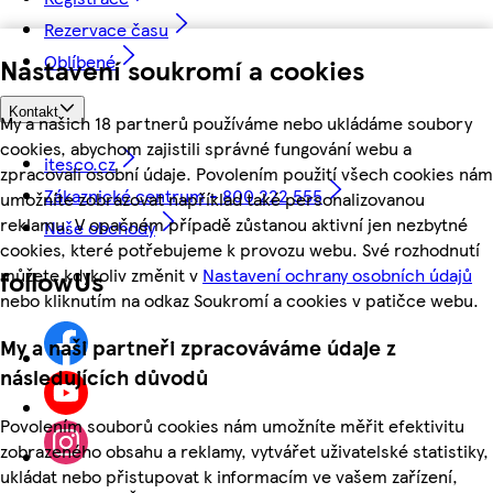
Rezervace času
Oblíbené
Nastavení soukromí a cookies
Kontakt
My a našich 18 partnerů používáme nebo ukládáme soubory
cookies, abychom zajistili správné fungování webu a
itesco.cz
zpracovali osobní údaje. Povolením použití všech cookies nám
Zákaznické centrum - 800 222 555
umožníte zobrazovat například také personalizovanou
reklamu. V opačném případě zůstanou aktivní jen nezbytné
Naše obchody
cookies, které potřebujeme k provozu webu. Své rozhodnutí
můžete kdykoliv změnit v
Nastavení ochrany osobních údajů
followUs
nebo kliknutím na odkaz Soukromí a cookies v patičce webu.
My a naši partneři zpracováváme údaje z
následujících důvodů
Povolením souborů cookies nám umožníte měřit efektivitu
zobrazeného obsahu a reklamy, vytvářet uživatelské statistiky,
ukládat nebo přistupovat k informacím ve vašem zařízení,