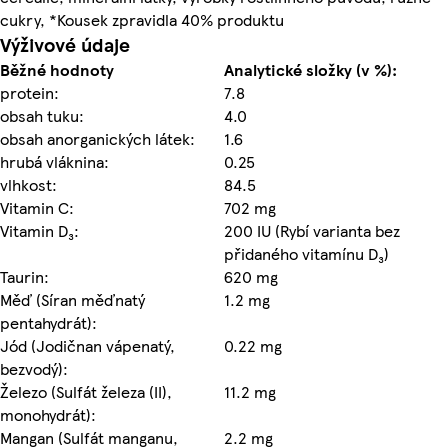
cukry, *Kousek zpravidla 40% produktu
Výživové údaje
Běžné hodnoty
Analytické složky (v %):
protein:
7.8
obsah tuku:
4.0
obsah anorganických látek:
1.6
hrubá vláknina:
0.25
vlhkost:
84.5
Vitamin C:
702 mg
Vitamin D₃:
200 IU (Rybí varianta bez
přidaného vitamínu D₃)
Taurin:
620 mg
Měď (Síran měďnatý
1.2 mg
pentahydrát):
Jód (Jodičnan vápenatý,
0.22 mg
bezvodý):
Železo (Sulfát železa (II),
11.2 mg
monohydrát):
Mangan (Sulfát manganu,
2.2 mg