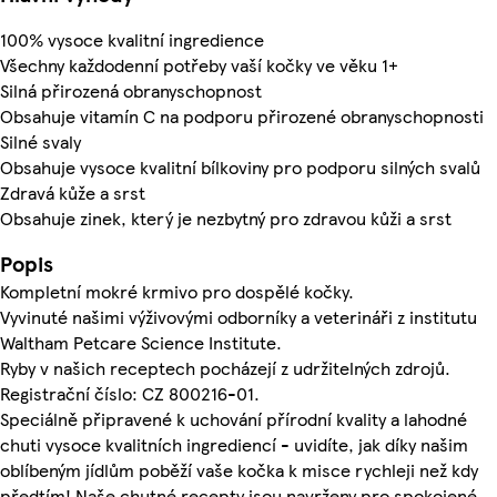
100% vysoce kvalitní ingredience
Všechny každodenní potřeby vaší kočky ve věku 1+
Silná přirozená obranyschopnost
Obsahuje vitamín C na podporu přirozené obranyschopnosti
Silné svaly
Obsahuje vysoce kvalitní bílkoviny pro podporu silných svalů
Zdravá kůže a srst
Obsahuje zinek, který je nezbytný pro zdravou kůži a srst
Popis
Kompletní mokré krmivo pro dospělé kočky.
Vyvinuté našimi výživovými odborníky a veterináři z institutu
Waltham Petcare Science Institute.
Ryby v našich receptech pocházejí z udržitelných zdrojů.
Registrační číslo: CZ 800216-01.
Speciálně připravené k uchování přírodní kvality a lahodné
chuti vysoce kvalitních ingrediencí - uvidíte, jak díky našim
oblíbeným jídlům poběží vaše kočka k misce rychleji než kdy
předtím! Naše chutné recepty jsou navrženy pro spokojené