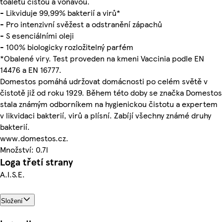
toaletu čistou a voňavou.
- Likviduje 99,99% bakterií a virů*
- Pro intenzivní svěžest a odstranění zápachů
- S esenciálními oleji
- 100% biologicky rozložitelný parfém
*Obalené viry. Test proveden na kmeni Vaccinia podle EN
14476 a EN 16777.
Domestos pomáhá udržovat domácnosti po celém světě v
čistotě již od roku 1929. Během této doby se značka Domestos
stala známým odborníkem na hygienickou čistotu a expertem
v likvidaci bakterií, virů a plísní. Zabíjí všechny známé druhy
bakterií.
www.domestos.cz.
Množství: 0.7l
Loga třetí strany
A.I.S.E.
Složení