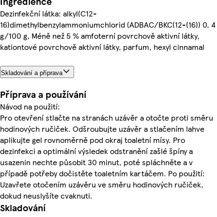
Ingredience
Dezinfekční látka: alkyl(C12-
16)dimethylbenzylammoniumchlorid (ADBAC/BKC(12-(16)) 0, 4
g/100 g, Méně než 5 % amfoterní povrchově aktivní látky,
kationtové povrchově aktivní látky, parfum, hexyl cinnamal
Skladování a příprava
Příprava a používání
Návod na použití:
Pro otevření stlačte na stranách uzávěr a otočte proti směru
hodinových ručiček. Odšroubujte uzávěr a stlačením lahve
aplikujte gel rovnoměrně pod okraj toaletní mísy. Pro
dezinfekci a optimální výsledek odstranění zašlé špíny a
usazenin nechte působit 30 minut, poté spláchněte a v
případě potřeby dočistěte toaletním kartáčem. Po použití:
Uzavřete otočením uzávěru ve směru hodinových ručiček,
dokud neuslyšíte cvaknuti.
Skladování