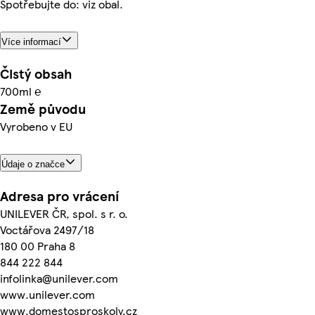
Spotřebujte do: viz obal.
Více informací
Čistý obsah
700ml ℮
Země původu
Vyrobeno v EU
Údaje o značce
Adresa pro vrácení
UNILEVER ČR, spol. s r. o.
Voctářova 2497/18
180 00 Praha 8
844 222 844
infolinka@unilever.com
www.unilever.com
www.domestosproskoly.cz