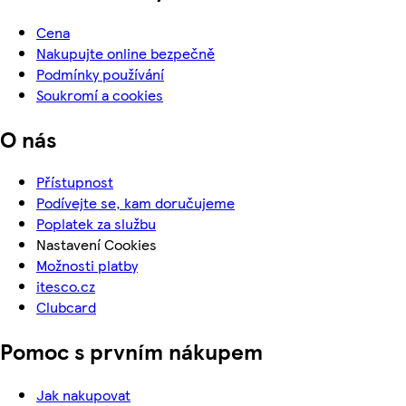
Cena
Nakupujte online bezpečně
Podmínky používání
Soukromí a cookies
O nás
Přístupnost
Podívejte se, kam doručujeme
Poplatek za službu
Nastavení Cookies
Možnosti platby
itesco.cz
Clubcard
Pomoc s prvním nákupem
Jak nakupovat