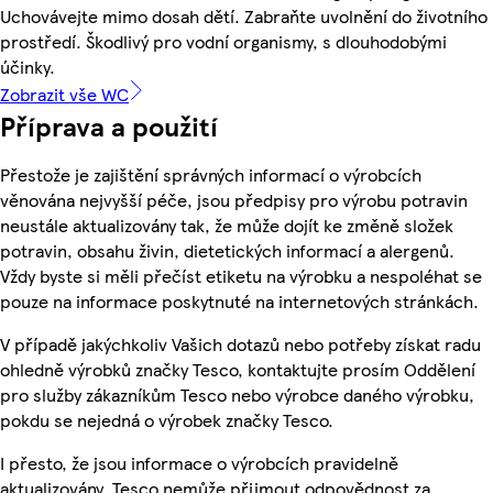
Uchovávejte mimo dosah dětí. Zabraňte uvolnění do životního
prostředí. Škodlivý pro vodní organismy, s dlouhodobými
účinky.
Zobrazit vše WC
Příprava a použití
Přestože je zajištění správných informací o výrobcích
věnována nejvyšší péče, jsou předpisy pro výrobu potravin
neustále aktualizovány tak, že může dojít ke změně složek
potravin, obsahu živin, dietetických informací a alergenů.
Vždy byste si měli přečíst etiketu na výrobku a nespoléhat se
pouze na informace poskytnuté na internetových stránkách.
V případě jakýchkoliv Vašich dotazů nebo potřeby získat radu
ohledně výrobků značky Tesco, kontaktujte prosím Oddělení
pro služby zákazníkům Tesco nebo výrobce daného výrobku,
pokdu se nejedná o výrobek značky Tesco.
I přesto, že jsou informace o výrobcích pravidelně
aktualizovány, Tesco nemůže přijmout odpovědnost za