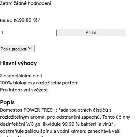
Zatím žádné hodnocení
99,86 Kč/l
69,90 Kč
Přidat
Popis produktu
Hlavní výhody
S esenciálními oleji
100% biologicky rozložitelný parfém
Pro intenzivní svěžest
Popis
Domestos POWER FRESH: řada toaletních čističů s
rozložitelným aroma, pro odstranění zápachů. Tento účinný
dezinfekční WC gel likviduje 99,99 % bakterií a virů*,
odstraňuje zašlou špínu a vodní kámen; zanechává vaši