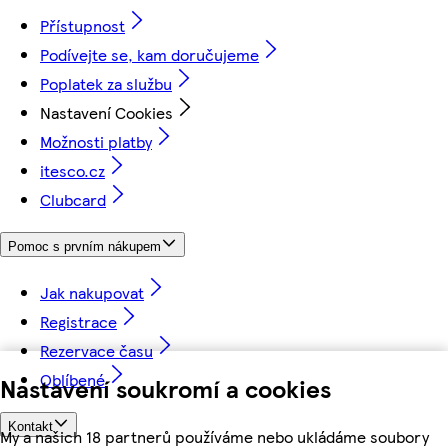
Přístupnost
Podívejte se, kam doručujeme
Poplatek za službu
Nastavení Cookies
Možnosti platby
itesco.cz
Clubcard
Pomoc s prvním nákupem
Jak nakupovat
Registrace
Rezervace času
Oblíbené
Nastavení soukromí a cookies
Kontakt
My a našich 18 partnerů používáme nebo ukládáme soubory