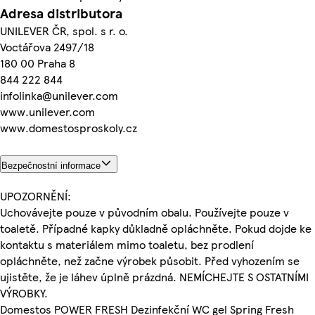
Adresa distributora
UNILEVER ČR, spol. s r. o.
Voctářova 2497/18
180 00 Praha 8
844 222 844
infolinka@unilever.com
www.unilever.com
www.domestosproskoly.cz
Bezpečnostní informace
UPOZORNĚNÍ:
Uchovávejte pouze v původním obalu. Používejte pouze v
toaletě. Případné kapky důkladně opláchněte. Pokud dojde ke
kontaktu s materiálem mimo toaletu, bez prodlení
opláchněte, než začne výrobek působit. Před vyhozením se
ujistěte, že je láhev úplně prázdná. NEMÍCHEJTE S OSTATNÍMI
VÝROBKY.
Domestos POWER FRESH Dezinfekční WC gel Spring Fresh