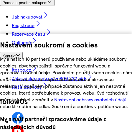
Pomoc s prvním nákupem
Jak nakupovat
Registrace
Rezervace času
Oblíbené
Nastavení soukromí a cookies
Kontakt
My a našich 18 partnerů používáme nebo ukládáme soubory
cookies, abychom zajistili správné fungování webu a
itesco.cz
zpracovali osobní údaje. Povolením použití všech cookies nám
Zákaznické centrum - 800 222 555
umožníte zobrazovat například také personalizovanou
reklamu. V opačném případě zůstanou aktivní jen nezbytné
Naše obchody
cookies, které potřebujeme k provozu webu. Své rozhodnutí
můžete kdykoliv změnit v
Nastavení ochrany osobních údajů
followUs
nebo kliknutím na odkaz Soukromí a cookies v patičce webu.
My a naši partneři zpracováváme údaje z
následujících důvodů