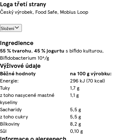
Loga třetí strany
Český výrobek, Food Safe, Mobius Loop
Složení
Ingredience
55 %
tvarohu
,
45 %
jogurtu
s bifido kulturou,
Bifidobacterium 10⁶/g
Výživové údaje
Běžné hodnoty
na 100 g výrobku:
Energie:
296 kJ (70 kcal)
Tuky
1,7 g
z toho nasycené mastné
1,1 g
kyseliny
Sacharidy
5,5 g
z toho cukry
5,5 g
Bílkoviny
8,2 g
Sůl
0,10 g
Informace o alergenech