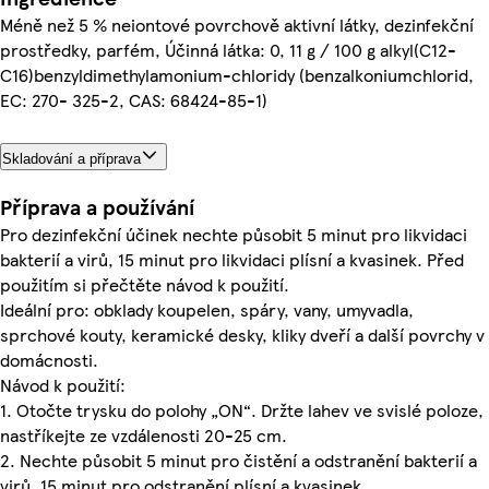
Méně než 5 % neiontové povrchově aktivní látky, dezinfekční
prostředky, parfém, Účinná látka: 0, 11 g / 100 g alkyl(C12-
C16)benzyldimethylamonium-chloridy (benzalkoniumchlorid,
EC: 270- 325-2, CAS: 68424-85-1)
Skladování a příprava
Příprava a používání
Pro dezinfekční účinek nechte působit 5 minut pro likvidaci
bakterií a virů, 15 minut pro likvidaci plísní a kvasinek. Před
použitím si přečtěte návod k použití.
Ideální pro: obklady koupelen, spáry, vany, umyvadla,
sprchové kouty, keramické desky, kliky dveří a další povrchy v
domácnosti.
Návod k použití:
1. Otočte trysku do polohy „ON“. Držte lahev ve svislé poloze,
nastříkejte ze vzdálenosti 20-25 cm.
2. Nechte působit 5 minut pro čistění a odstranění bakterií a
virů, 15 minut pro odstranění plísní a kvasinek.