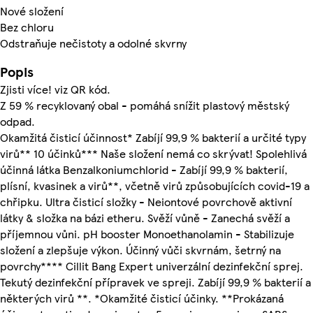
Nové složení
Bez chloru
Odstraňuje nečistoty a odolné skvrny
Popis
Zjisti více! viz QR kód.
Z 59 % recyklovaný obal - pomáhá snížit plastový městský
odpad.
Okamžitá čisticí účinnost* Zabíjí 99,9 % bakterií a určité typy
virů** 10 účinků*** Naše složení nemá co skrývat! Spolehlivá
účinná látka Benzalkoniumchlorid - Zabíjí 99,9 % bakterií,
plísní, kvasinek a virů**, včetně virů způsobujících covid-19 a
chřipku. Ultra čisticí složky - Neiontové povrchově aktivní
látky & složka na bázi etheru. Svěží vůně - Zanechá svěží a
příjemnou vůni. pH booster Monoethanolamin - Stabilizuje
složení a zlepšuje výkon. Účinný vůči skvrnám, šetrný na
povrchy**** Cillit Bang Expert univerzální dezinfekční sprej.
Tekutý dezinfekční přípravek ve spreji. Zabíjí 99,9 % bakterií a
některých virů **. *Okamžité čisticí účinky. **Prokázaná