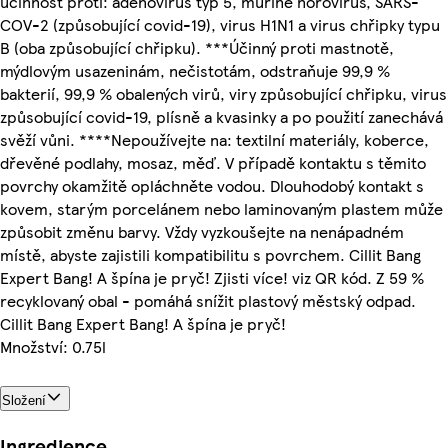
účinnost proti: adenovirus typ 5, murine norovirus, SARS-
COV-2 (způsobující covid-19), virus H1N1 a virus chřipky typu
B (oba způsobující chřipku). ***Účinný proti mastnotě,
mýdlovým usazeninám, nečistotám, odstraňuje 99,9 %
bakterií, 99,9 % obalených virů, viry způsobující chřipku, virus
způsobující covid-19, plísně a kvasinky a po použití zanechává
svěží vůni. ****Nepoužívejte na: textilní materiály, koberce,
dřevěné podlahy, mosaz, měď. V případě kontaktu s těmito
povrchy okamžitě opláchněte vodou. Dlouhodobý kontakt s
kovem, starým porcelánem nebo laminovaným plastem může
způsobit změnu barvy. Vždy vyzkoušejte na nenápadném
místě, abyste zajistili kompatibilitu s povrchem. Cillit Bang
Expert Bang! A špína je pryč! Zjisti více! viz QR kód. Z 59 %
recyklovaný obal - pomáhá snížit plastový městský odpad.
Cillit Bang Expert Bang! A špína je pryč!
Množství: 0.75l
Složení
Ingredience