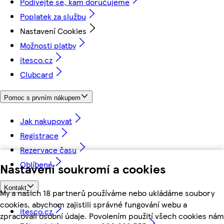
Podívejte se, kam doručujeme
Poplatek za službu
Nastavení Cookies
Možnosti platby
itesco.cz
Clubcard
Pomoc s prvním nákupem
Jak nakupovat
Registrace
Rezervace času
Oblíbené
Nastavení soukromí a cookies
Kontakt
My a našich 18 partnerů používáme nebo ukládáme soubory
cookies, abychom zajistili správné fungování webu a
itesco.cz
zpracovali osobní údaje. Povolením použití všech cookies nám