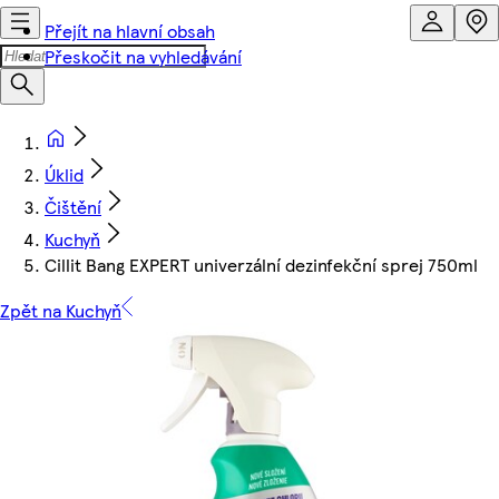
Přejít na hlavní obsah
Přeskočit na vyhledávání
Úklid
Čištění
Kuchyň
Cillit Bang EXPERT univerzální dezinfekční sprej 750ml
Zpět na Kuchyň