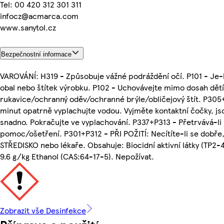
Tel: 00 420 312 301 311
infocz@acmarca.com
www.sanytol.cz
Bezpečnostní informace
VAROVÁNÍ: H319 - Způsobuje vážné podráždění očí. P101 - Je-
obal nebo štítek výrobku. P102 - Uchovávejte mimo dosah dětí
rukavice/ochranný oděv/ochranné brýle/obličejový štít. P305
minut opatrně vyplachujte vodou. Vyjměte kontaktní čočky, jso
snadno. Pokračujte ve vyplachování. P337+P313 - Přetrvává-li 
pomoc/ošetření. P301+P312 - PŘI POŽITÍ: Necítíte-li se dob
STŘEDISKO nebo lékaře. Obsahuje: Biocidní aktivní látky (TP2-
9.6 g/kg Ethanol (CAS:64-17-5). Nepožívat.
Zobrazit vše Desinfekce