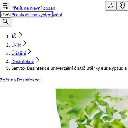
Přejít na hlavní obsah
Přeskočit na vyhledávání
Úklid
Čištění
Desinfekce
Sanytol Dezinfekce univerzální čistič utěrky eukalyptus 
Zpět na Desinfekce