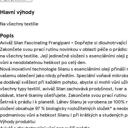
Hlavní výhody
Na všechny textilie
Popis
Aviváž Silan Fascinating Frangipani - Dopřejte si dlouhotrvající
Zakončete svou prací rutinu novinkou v oblasti péče o prádlo: 
na všechny textilie. Její jedinečné složení s esenciálními oleji
vůni a neodolatelnou hebkost po celý den.
Nová inovativní technologie Silanu s esenciálními oleji přináší
vašemu oblečení jako nikdy předtím. Speciální voňavé mikroka
a dodávají svěžest při každém pohybu, abyste si mohli vůni už
všechny typy textilií, aviváž Silan zachovává prodyšnost, tvar 
obávat, které tkaniny ošetřujete. Zakončete svou prací rutinu
Šetrná k prádlu i k planetě. Láhev Silanu je vyrobena ze 100% 
složení obsahuje 97 % biologicky rozložitelných složek* a neobs
podmanivou vůni a hebkost Silanu i při krátkých a studených p
Výhody produktu:
Aviváž s dlouhotrvající vůní pro svěží prádlo.