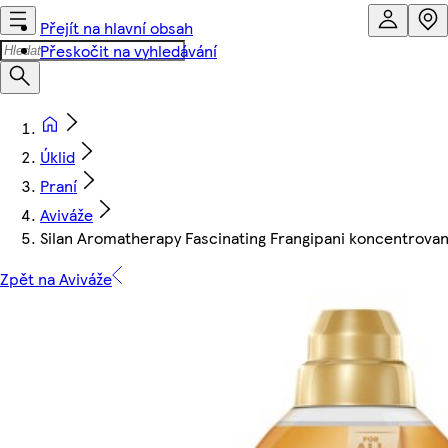
Přejít na hlavní obsah
Přeskočit na vyhledávání
Úklid
Praní
Aviváže
Silan Aromatherapy Fascinating Frangipani koncentrovan
Zpět na Aviváže