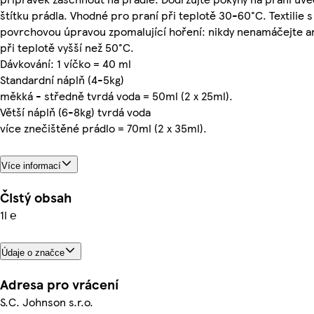
štítku prádla. Vhodné pro praní při teplotě 30-60°C. Textilie s
povrchovou úpravou zpomalující hoření: nikdy nenamáčejte a
při teplotě vyšší než 50°C.
Dávkování: 1 víčko = 40 ml
Standardní náplň (4-5kg)
měkká - středně tvrdá voda = 50ml (2 x 25ml).
Větší náplň (6-8kg) tvrdá voda
více znečištěné prádlo = 70ml (2 x 35ml).
Více informací
Čistý obsah
1l ℮
Údaje o značce
Adresa pro vrácení
S.C. Johnson s.r.o.