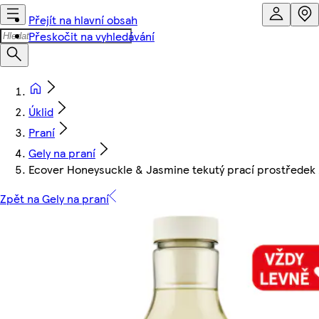
Přejít na hlavní obsah
Přeskočit na vyhledávání
Úklid
Praní
Gely na praní
Ecover Honeysuckle & Jasmine tekutý prací prostředek 2
Zpět na Gely na praní