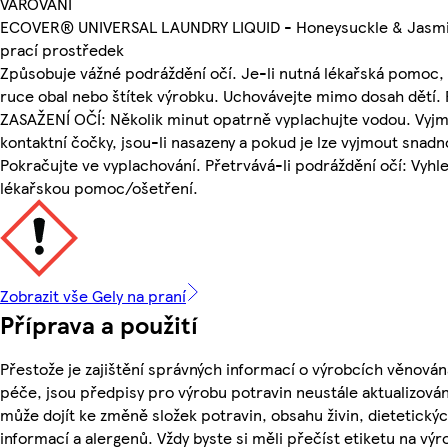
VAROVÁNÍ
ECOVER® UNIVERSAL LAUNDRY LIQUID - Honeysuckle & Jasmi
prací prostředek
Způsobuje vážné podráždění očí. Je-li nutná lékařská pomoc,
ruce obal nebo štítek výrobku. Uchovávejte mimo dosah dětí. 
ZASAŽENÍ OČÍ: Několik minut opatrně vyplachujte vodou. Vyj
kontaktní čočky, jsou-li nasazeny a pokud je lze vyjmout snadn
Pokračujte ve vyplachování. Přetrvává-li podráždění očí: Vyhl
lékařskou pomoc/ošetření.
Zobrazit vše Gely na praní
Příprava a použití
Přestože je zajištění správných informací o výrobcích věnován
péče, jsou předpisy pro výrobu potravin neustále aktualizován
může dojít ke změně složek potravin, obsahu živin, dietetický
informací a alergenů. Vždy byste si měli přečíst etiketu na výr