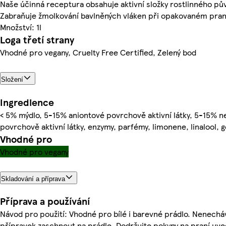
Naše účinná receptura obsahuje aktivní složky rostlinného pů
Zabraňuje žmolkování bavlněných vláken při opakovaném pran
Množství: 1l
Loga třetí strany
Vhodné pro vegany, Cruelty Free Certified, Zelený bod
Složení
Ingredience
< 5% mýdlo, 5-15% aniontové povrchově aktivní látky, 5-15% n
povrchově aktivní látky, enzymy, parfémy, limonene, linalool, g
Vhodné pro
Vhodné pro vegany
Skladování a příprava
Příprava a používání
Návod pro použití: Vhodné pro bílé i barevné prádlo. Nenechá
přípravek zaschnout na prádle. Dodržujte pokyny na praní uv