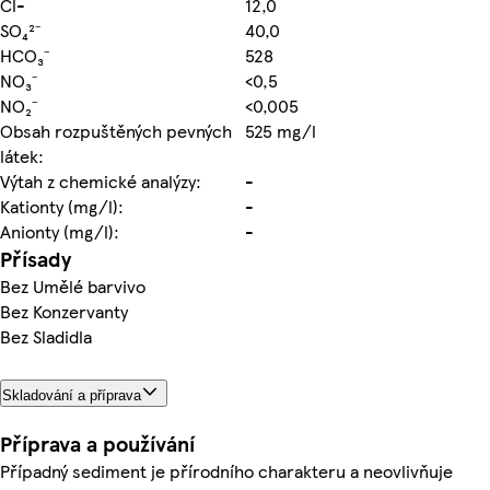
Cl-
12,0
SO₄²⁻
40,0
HCO₃⁻
528
NO₃⁻
<0,5
NO₂⁻
<0,005
Obsah rozpuštěných pevných
525 mg/l
látek:
Výtah z chemické analýzy:
-
Kationty (mg/l):
-
Anionty (mg/l):
-
Přísady
Bez Umělé barvivo
Bez Konzervanty
Bez Sladidla
Skladování a příprava
Příprava a používání
Případný sediment je přírodního charakteru a neovlivňuje