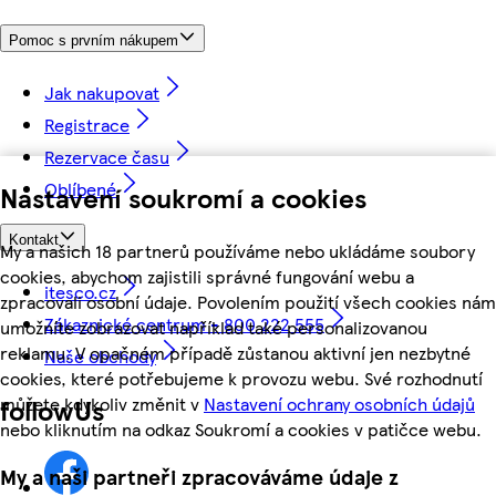
Pomoc s prvním nákupem
Jak nakupovat
Registrace
Rezervace času
Oblíbené
Nastavení soukromí a cookies
Kontakt
My a našich 18 partnerů používáme nebo ukládáme soubory
cookies, abychom zajistili správné fungování webu a
itesco.cz
zpracovali osobní údaje. Povolením použití všech cookies nám
Zákaznické centrum - 800 222 555
umožníte zobrazovat například také personalizovanou
reklamu. V opačném případě zůstanou aktivní jen nezbytné
Naše obchody
cookies, které potřebujeme k provozu webu. Své rozhodnutí
můžete kdykoliv změnit v
Nastavení ochrany osobních údajů
followUs
nebo kliknutím na odkaz Soukromí a cookies v patičce webu.
My a naši partneři zpracováváme údaje z