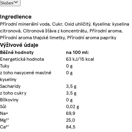
Složení
Ingredience
Přírodní minerální voda, Cukr, Oxid uhličitý, Kyselina: kyselina
citronová, Citronová šťáva z koncentrátu, Přírodní aroma,
Přírodní aroma thajské limetky, Přírodní aroma papriky
Výživové údaje
Běžné hodnoty
na 100 ml:
Energetická hodnota
63 kJ/15 kcal
Tuky
0 g
z toho nasycené mastné
0 g
kyseliny
Sacharidy
3,5 g
z toho cukry
3,5 g
Bílkoviny
0 g
Sůl
0,02 g
Na+
69,9
Mg²⁺
25,0
Ca²⁺
84,5