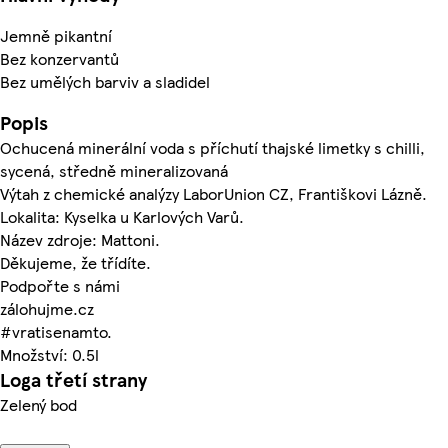
Jemně pikantní
Bez konzervantů
Bez umělých barviv a sladidel
Popis
Ochucená minerální voda s příchutí thajské limetky s chilli,
sycená, středně mineralizovaná
Výtah z chemické analýzy LaborUnion CZ, Františkovi Lázně.
Lokalita: Kyselka u Karlových Varů.
Název zdroje: Mattoni.
Děkujeme, že třídíte.
Podpořte s námi
zálohujme.cz
#vratisenamto.
Množství: 0.5l
Loga třetí strany
Zelený bod