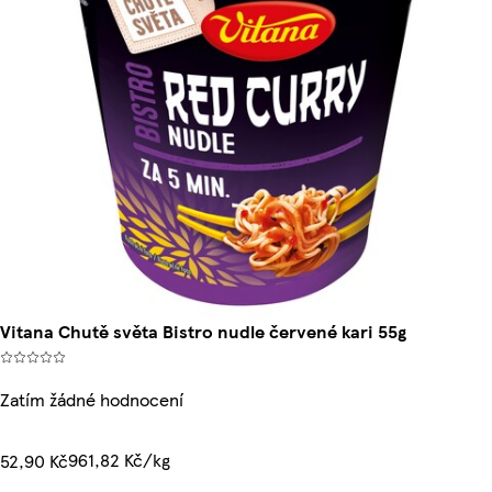
Vitana Chutě světa Bistro nudle červené kari 55g
Zatím žádné hodnocení
961,82 Kč/kg
52,90 Kč