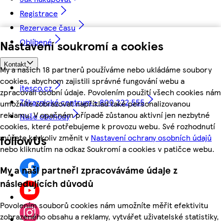
Registrace
Rezervace času
Oblíbené
Nastavení soukromí a cookies
Kontakt
My a našich 18 partnerů používáme nebo ukládáme soubory
cookies, abychom zajistili správné fungování webu a
itesco.cz
zpracovali osobní údaje. Povolením použití všech cookies nám
Zákaznické centrum - 800 222 555
umožníte zobrazovat například také personalizovanou
reklamu. V opačném případě zůstanou aktivní jen nezbytné
Naše obchody
cookies, které potřebujeme k provozu webu. Své rozhodnutí
můžete kdykoliv změnit v
Nastavení ochrany osobních údajů
followUs
nebo kliknutím na odkaz Soukromí a cookies v patičce webu.
My a naši partneři zpracováváme údaje z
následujících důvodů
Povolením souborů cookies nám umožníte měřit efektivitu
zobrazeného obsahu a reklamy, vytvářet uživatelské statistiky,