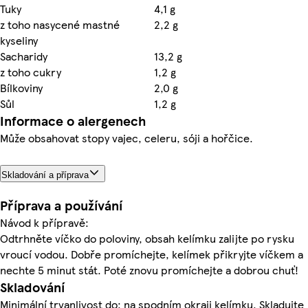
Tuky
4,1 g
z toho nasycené mastné
2,2 g
kyseliny
Sacharidy
13,2 g
z toho cukry
1,2 g
Bílkoviny
2,0 g
Sůl
1,2 g
Informace o alergenech
Může obsahovat stopy vajec, celeru, sóji a hořčice.
Skladování a příprava
Příprava a používání
Návod k přípravě:
Odtrhněte víčko do poloviny, obsah kelímku zalijte po rysku
vroucí vodou. Dobře promíchejte, kelímek přikryjte víčkem a
nechte 5 minut stát. Poté znovu promíchejte a dobrou chuť!
Skladování
Minimální trvanlivost do: na spodním okraji kelímku. Skladujte