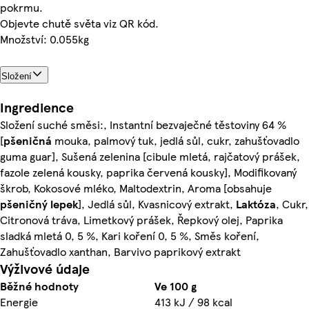
pokrmu.
Objevte chutě světa viz QR kód.
Množství: 0.055kg
Složení
Ingredience
Složení suché směsi:, Instantní bezvaječné těstoviny 64 %
[
pšeničná
mouka, palmový tuk, jedlá sůl, cukr, zahušťovadlo
guma guar], Sušená zelenina [cibule mletá, rajčatový prášek,
fazole zelená kousky, paprika červená kousky], Modifikovaný
škrob, Kokosové mléko, Maltodextrin, Aroma [obsahuje
pšeničný lepek
], Jedlá sůl, Kvasnicový extrakt,
Laktóza
, Cukr,
Citronová tráva, Limetkový prášek, Řepkový olej, Paprika
sladká mletá 0, 5 %, Kari koření 0, 5 %, Směs koření,
Zahušťovadlo xanthan, Barvivo paprikový extrakt
Výživové údaje
Běžné hodnoty
Ve 100 g
Energie
413 kJ / 98 kcal