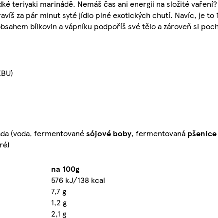
ké teriyaki marinádě. Nemáš čas ani energii na složité vaření?
íš za pár minut syté jídlo plné exotických chutí. Navíc, je to
sahem bílkovin a vápníku podpoříš své tělo a zároveň si pochu
EBU)
náda (voda, fermentované
sójové boby
, fermentovaná
pšenice
ré)
na 100g
576 kJ/138 kcal
7,7 g
1,2 g
2,1 g