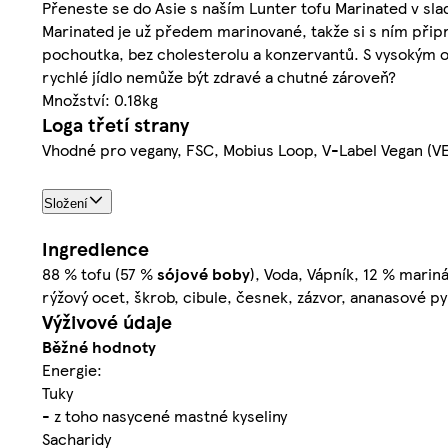
Přeneste se do Asie s naším Lunter tofu Marinated v slad
Marinated je už předem marinované, takže si s ním připrav
pochoutka, bez cholesterolu a konzervantů. S vysokým ob
rychlé jídlo nemůže být zdravé a chutné zároveň?
Množství: 0.18kg
Loga třetí strany
Vhodné pro vegany, FSC, Mobius Loop, V-Label Vegan (V
Složení
Ingredience
88 % tofu (57 %
sójové boby
), Voda, Vápník, 12 % mari
rýžový ocet, škrob, cibule, česnek, zázvor, ananasové py
Výživové údaje
Běžné hodnoty
Energie:
Tuky
- z toho nasycené mastné kyseliny
Sacharidy