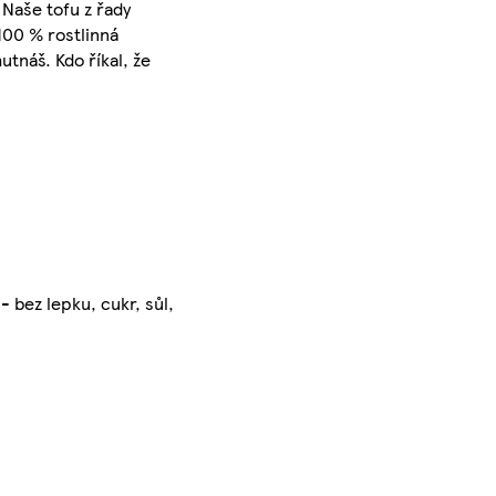
 Naše tofu z řady
 100 % rostlinná
tnáš. Kdo říkal, že
- bez lepku, cukr, sůl,