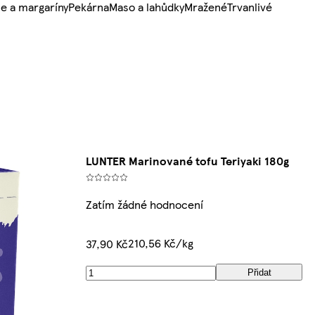
e a margaríny
Pekárna
Maso a lahůdky
Mražené
Trvanlivé
LUNTER Marinované tofu Teriyaki 180g
Zatím žádné hodnocení
210,56 Kč/kg
37,90 Kč
Přidat