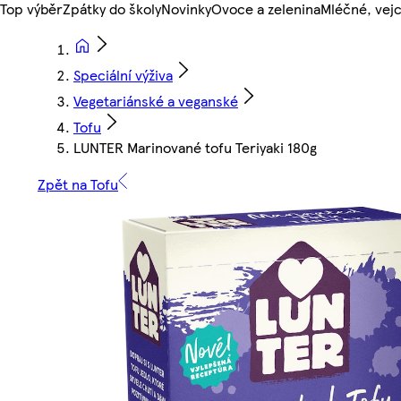
Top výběr
Zpátky do školy
Novinky
Ovoce a zelenina
Mléčné, vejc
Speciální výživa
Vegetariánské a veganské
Tofu
LUNTER Marinované tofu Teriyaki 180g
Zpět na Tofu