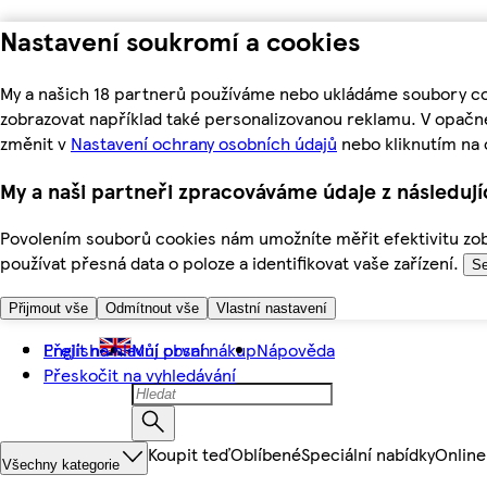
Nastavení soukromí a cookies
My a našich 18 partnerů používáme nebo ukládáme soubory coo
zobrazovat například také personalizovanou reklamu. V opačn
změnit v
Nastavení ochrany osobních údajů
nebo kliknutím na 
My a naši partneři zpracováváme údaje z následuj
Povolením souborů cookies nám umožníte měřit efektivitu zobr
používat přesná data o poloze a identifikovat vaše zařízení.
Se
Přijmout vše
Odmítnout vše
Vlastní nastavení
Přejít na hlavní obsah
English
Můj první nákup
Nápověda
Přeskočit na vyhledávání
Koupit teď
Oblíbené
Speciální nabídky
Online
Všechny kategorie