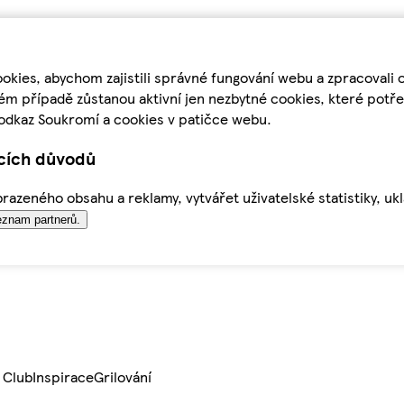
kies, abychom zajistili správné fungování webu a zpracovali 
ém případě zůstanou aktivní jen nezbytné cookies, které pot
odkaz Soukromí a cookies v patičce webu.
ících důvodů
azeného obsahu a reklamy, vytvářet uživatelské statistiky, uk
znam partnerů.
 Club
Inspirace
Grilování