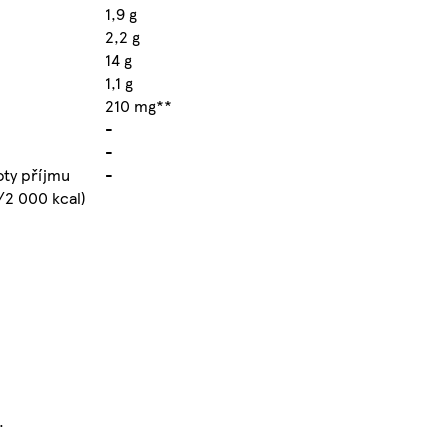
1,9 g
2,2 g
14 g
1,1 g
210 mg**
-
-
oty příjmu
-
/2 000 kcal)
.