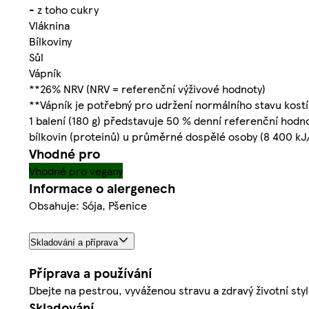
- z toho cukry
Vláknina
Bílkoviny
Sůl
Vápník
**26% NRV (NRV = referenční výživové hodnoty)
**Vápník je potřebný pro udržení normálního stavu kostí
1 balení (180 g) představuje 50 % denní referenční hodn
bílkovin (proteinů) u průměrné dospělé osoby (8 400 kJ
Vhodné pro
Vhodné pro vegany
Informace o alergenech
Obsahuje: Sója, Pšenice
Skladování a příprava
Příprava a používání
Dbejte na pestrou, vyváženou stravu a zdravý životní styl
Skladování