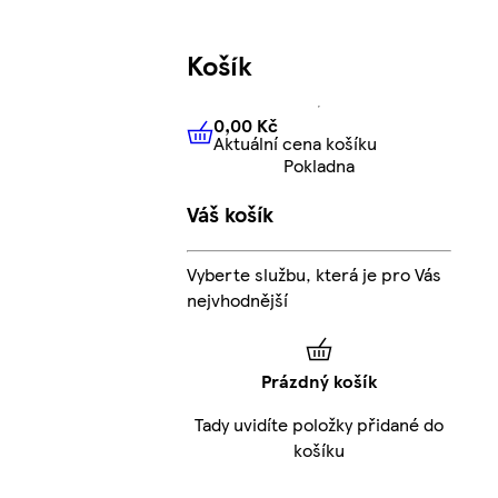
Košík
0,00 Kč
Aktuální cena košíku
0,00 Kč
Aktuální cena košíku
Pokladna
Váš košík
Vyberte službu, která je pro Vás
nejvhodnější
Prázdný košík
Tady uvidíte položky přidané do
košíku