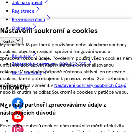
Jak nakupovat
Registrace
Rezervace času
Oblíbené
Nastavení soukromí a cookies
Kontakt
My a našich 18 partnerů používáme nebo ukládáme soubory
cookies, abychom zajistili správné fungování webu a
itesco.cz
zpracovali osobní údaje. Povolením použití všech cookies nám
Zákaznické centrum - 800 222 555
umožníte zobrazovat například také personalizovanou
reklamu. V opačném případě zůstanou aktivní jen nezbytné
Naše obchody
cookies, které potřebujeme k provozu webu. Své rozhodnutí
můžete kdykoliv změnit v
Nastavení ochrany osobních údajů
followUs
nebo kliknutím na odkaz Soukromí a cookies v patičce webu.
My a naši partneři zpracováváme údaje z
následujících důvodů
Povolením souborů cookies nám umožníte měřit efektivitu