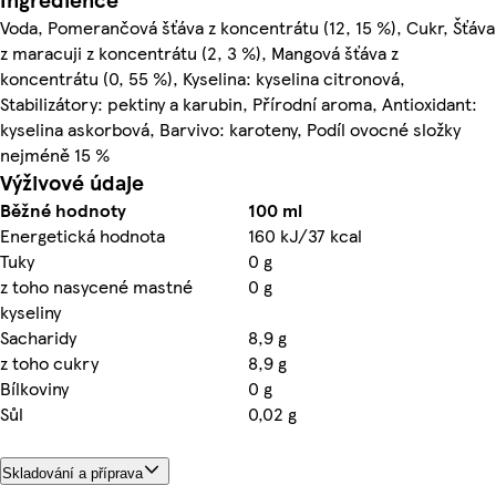
Voda, Pomerančová šťáva z koncentrátu (12, 15 %), Cukr, Šťáva
z maracuji z koncentrátu (2, 3 %), Mangová šťáva z
koncentrátu (0, 55 %), Kyselina: kyselina citronová,
Stabilizátory: pektiny a karubin, Přírodní aroma, Antioxidant:
kyselina askorbová, Barvivo: karoteny, Podíl ovocné složky
nejméně 15 %
Výživové údaje
Běžné hodnoty
100 ml
Energetická hodnota
160 kJ/37 kcal
Tuky
0 g
z toho nasycené mastné
0 g
kyseliny
Sacharidy
8,9 g
z toho cukry
8,9 g
Bílkoviny
0 g
Sůl
0,02 g
Skladování a příprava