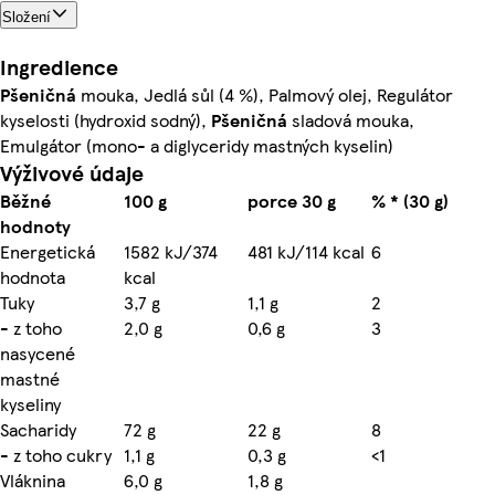
Složení
Ingredience
Pšeničná
mouka, Jedlá sůl (4 %), Palmový olej, Regulátor
kyselosti (hydroxid sodný),
Pšeničná
sladová mouka,
Emulgátor (mono- a diglyceridy mastných kyselin)
Výživové údaje
Běžné
100 g
porce 30 g
% * (30 g)
hodnoty
Energetická
1582 kJ/374
481 kJ/114 kcal
6
hodnota
kcal
Tuky
3,7 g
1,1 g
2
- z toho
2,0 g
0,6 g
3
nasycené
mastné
kyseliny
Sacharidy
72 g
22 g
8
- z toho cukry
1,1 g
0,3 g
<1
Vláknina
6,0 g
1,8 g