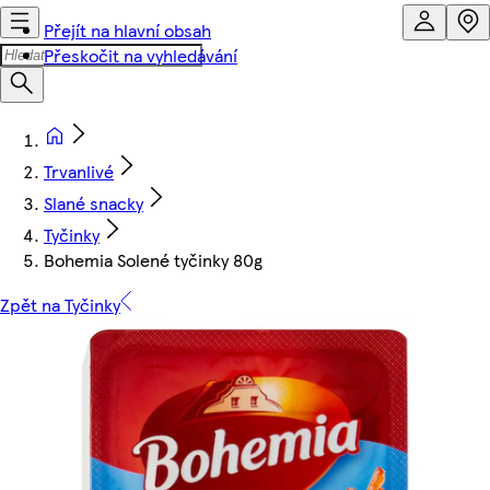
Přejít na hlavní obsah
Přeskočit na vyhledávání
Trvanlivé
Slané snacky
Tyčinky
Bohemia Solené tyčinky 80g
Zpět na Tyčinky