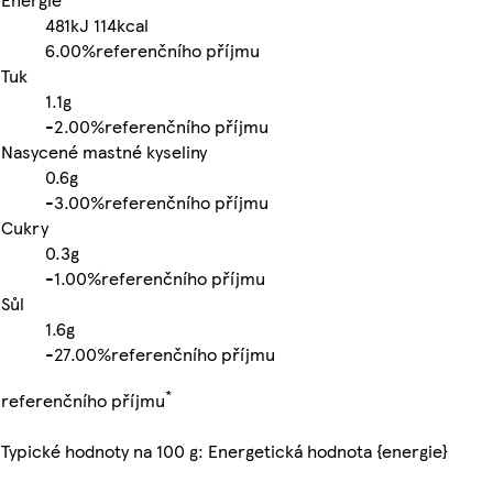
481kJ
114kcal
6.00%
referenčního příjmu
Tuk
1.1g
-
2.00%
referenčního příjmu
Nasycené mastné kyseliny
0.6g
-
3.00%
referenčního příjmu
Cukry
0.3g
-
1.00%
referenčního příjmu
Sůl
1.6g
-
27.00%
referenčního příjmu
*
referenčního příjmu
Typické hodnoty na 100 g: Energetická hodnota {energie}