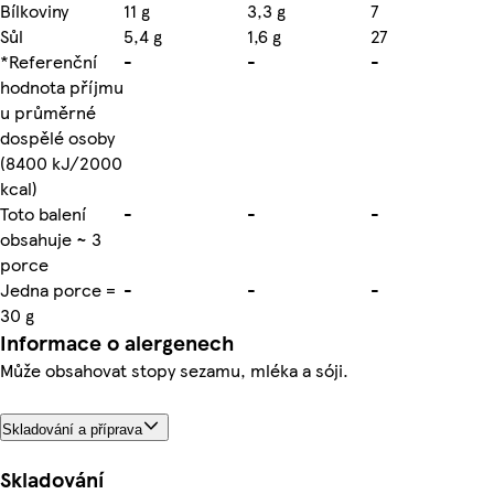
Bílkoviny
11 g
3,3 g
7
Sůl
5,4 g
1,6 g
27
*Referenční
-
-
-
hodnota příjmu
u průměrné
dospělé osoby
(8400 kJ/2000
kcal)
Toto balení
-
-
-
obsahuje ~ 3
porce
Jedna porce =
-
-
-
30 g
Informace o alergenech
Může obsahovat stopy sezamu, mléka a sóji.
Skladování a příprava
Skladování