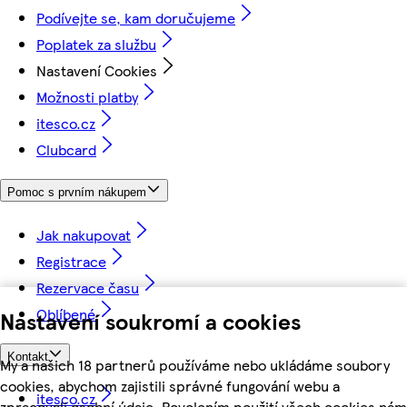
Podívejte se, kam doručujeme
Poplatek za službu
Nastavení Cookies
Možnosti platby
itesco.cz
Clubcard
Pomoc s prvním nákupem
Jak nakupovat
Registrace
Rezervace času
Oblíbené
Nastavení soukromí a cookies
Kontakt
My a našich 18 partnerů používáme nebo ukládáme soubory
cookies, abychom zajistili správné fungování webu a
itesco.cz
zpracovali osobní údaje. Povolením použití všech cookies nám