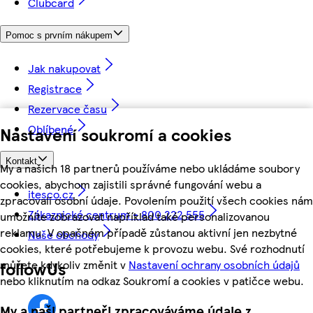
Clubcard
Pomoc s prvním nákupem
Jak nakupovat
Registrace
Rezervace času
Oblíbené
Nastavení soukromí a cookies
Kontakt
My a našich 18 partnerů používáme nebo ukládáme soubory
cookies, abychom zajistili správné fungování webu a
itesco.cz
zpracovali osobní údaje. Povolením použití všech cookies nám
Zákaznické centrum - 800 222 555
umožníte zobrazovat například také personalizovanou
reklamu. V opačném případě zůstanou aktivní jen nezbytné
Naše obchody
cookies, které potřebujeme k provozu webu. Své rozhodnutí
můžete kdykoliv změnit v
Nastavení ochrany osobních údajů
followUs
nebo kliknutím na odkaz Soukromí a cookies v patičce webu.
My a naši partneři zpracováváme údaje z