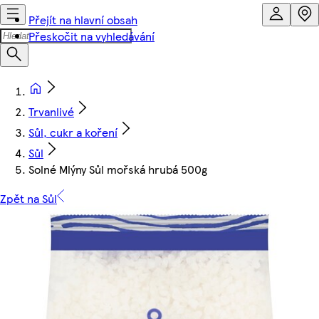
Přejít na hlavní obsah
Přeskočit na vyhledávání
Trvanlivé
Sůl, cukr a koření
Sůl
Solné Mlýny Sůl mořská hrubá 500g
Zpět na Sůl