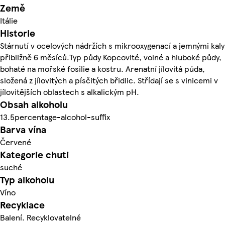
Země
Itálie
Historie
Stárnutí v ocelových nádržích s mikrooxygenací a jemnými kaly
přibližně 6 měsíců.Typ půdy Kopcovité, volné a hluboké půdy,
bohaté na mořské fosilie a kostru. Arenatní jílovitá půda,
složená z jílovitých a písčitých břidlic. Střídají se s vinicemi v
jílovitějších oblastech s alkalickým pH.
Obsah alkoholu
13.5percentage-alcohol-suffix
Barva vína
Červené
Kategorie chuti
suché
Typ alkoholu
Víno
Recyklace
Balení. Recyklovatelné