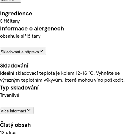
Ingredience
Siřičitany
Informace o alergenech
obsahuje siřičitany
Skladování a příprava
Skladování
Ideální skladovací teplota je kolem 12-16 °C. Vyhněte se
výrazným teplotním výkyvům, které mohou víno poškodit.
Typ skladování
Trvanlivé
Více informací
Čistý obsah
12 x kus