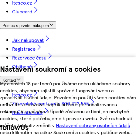
itesco.cz
Clubcard
Pomoc s prvním nákupem
Jak nakupovat
Registrace
Rezervace času
Oblíbené
Nastavení soukromí a cookies
Kontakt
My a našich 18 partnerů používáme nebo ukládáme soubory
cookies, abychom zajistili správné fungování webu a
itesco.cz
zpracovali osobní údaje. Povolením použití všech cookies nám
Zákaznické centrum - 800 222 555
umožníte zobrazovat například také personalizovanou
reklamu. V opačném případě zůstanou aktivní jen nezbytné
Naše obchody
cookies, které potřebujeme k provozu webu. Své rozhodnutí
můžete kdykoliv změnit v
Nastavení ochrany osobních údajů
followUs
nebo kliknutím na odkaz Soukromí a cookies v patičce webu.