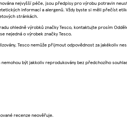
nována nejvyšší péče, jsou předpisy pro výrobu potravin neust
etetických informací a alergenů. Vždy byste si měli přečíst eti
etových stránkách.
 radu ohledně výrobků značky Tesco, kontaktujte prosím Odděl
se nejedná o výrobek značky Tesco.
ualizovány, Tesco nemůže přijmout odpovědnost za jakékoliv ne
a nemohou být jakkoliv reprodukovány bez předchozího souhla
ikované recenze neověřuje.