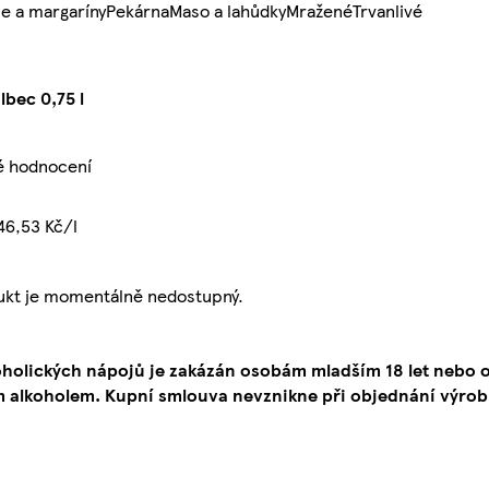
e a margaríny
Pekárna
Maso a lahůdky
Mražené
Trvanlivé
bec 0,75 l
é hodnocení
46,53 Kč/l
ukt je momentálně nedostupný.
oholických nápojů je zakázán osobám mladším 18 let neb
 alkoholem. Kupní smlouva nevznikne při objednání výrob