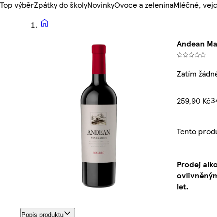
Top výběr
Zpátky do školy
Novinky
Ovoce a zelenina
Mléčné, vejc
Andean Mal
Zatím žádn
3
259,90 Kč
Tento prod
Prodej alk
ovlivněným
let.
Popis produktu