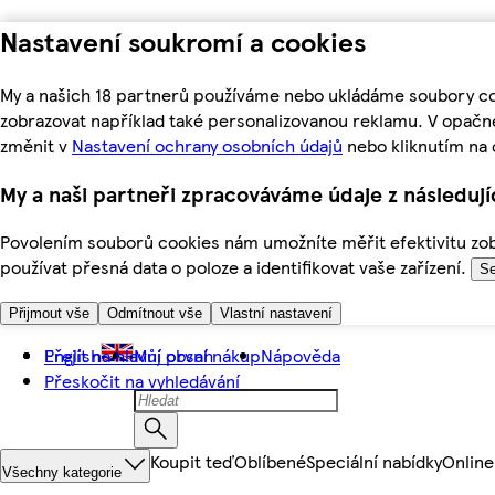
Nastavení soukromí a cookies
My a našich 18 partnerů používáme nebo ukládáme soubory coo
zobrazovat například také personalizovanou reklamu. V opačn
změnit v
Nastavení ochrany osobních údajů
nebo kliknutím na 
My a naši partneři zpracováváme údaje z následuj
Povolením souborů cookies nám umožníte měřit efektivitu zobr
používat přesná data o poloze a identifikovat vaše zařízení.
Se
Přijmout vše
Odmítnout vše
Vlastní nastavení
Přejít na hlavní obsah
English
Můj první nákup
Nápověda
Přeskočit na vyhledávání
Koupit teď
Oblíbené
Speciální nabídky
Online
Všechny kategorie