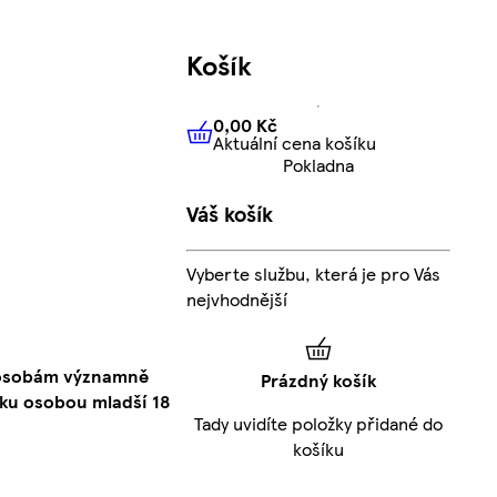
Košík
0,00 Kč
Aktuální cena košíku
0,00 Kč
Aktuální cena košíku
Pokladna
Váš košík
Vyberte službu, která je pro Vás
nejvhodnější
o osobám významně
Prázdný košík
ku osobou mladší 18
Tady uvidíte položky přidané do
košíku