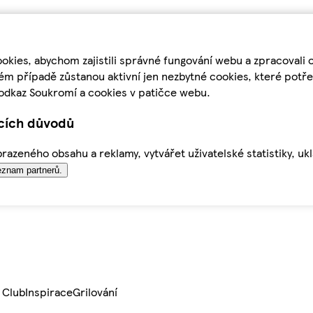
kies, abychom zajistili správné fungování webu a zpracovali 
ém případě zůstanou aktivní jen nezbytné cookies, které pot
odkaz Soukromí a cookies v patičce webu.
ících důvodů
azeného obsahu a reklamy, vytvářet uživatelské statistiky, uk
znam partnerů.
 Club
Inspirace
Grilování