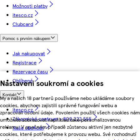
Možnosti platby
itesco.cz
Clubcard
Pomoc s prvním nákupem
Jak nakupovat
Registrace
Rezervace času
Oblíbené
Nastavení soukromí a cookies
Kontakt
My a našich 18 partnerů používáme nebo ukládáme soubory
cookies, abychom zajistili správné fungování webu a
itesco.cz
zpracovali osobní údaje. Povolením použití všech cookies nám
Zákaznické centrum - 800 222 555
umožníte zobrazovat například také personalizovanou
reklamu. V opačném případě zůstanou aktivní jen nezbytné
Naše obchody
cookies, které potřebujeme k provozu webu. Své rozhodnutí