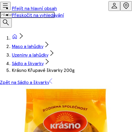
Přejít na hlavní obsah
Přeskočit na vyhledávání
Maso a lahůdky
Uzeniny a lahůdky
Sádlo a škvarky
Krásno Křupavé škvarky 200g
Zpět na Sádlo a škvarky