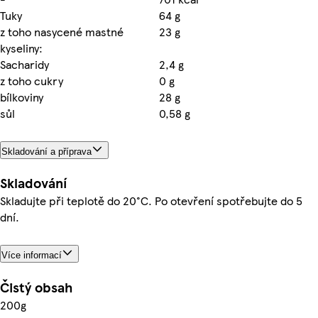
Tuky
64 g
z toho nasycené mastné
23 g
kyseliny:
Sacharidy
2,4 g
z toho cukry
0 g
bílkoviny
28 g
sůl
0,58 g
Skladování a příprava
Skladování
Skladujte při teplotě do 20°C. Po otevření spotřebujte do 5
dní.
Více informací
Čistý obsah
200g