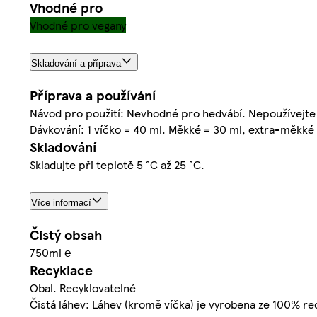
Vhodné pro
Vhodné pro vegany
Skladování a příprava
Příprava a používání
Návod pro použití: Nevhodné pro hedvábí. Nepoužívejte n
Dávkování: 1 víčko = 40 ml. Měkké = 30 ml, extra-měkké =
Skladování
Skladujte při teplotě 5 °C až 25 °C.
Více informací
Čistý obsah
750ml ℮
Recyklace
Obal. Recyklovatelné
Čistá láhev: Láhev (kromě víčka) je vyrobena ze 100% re