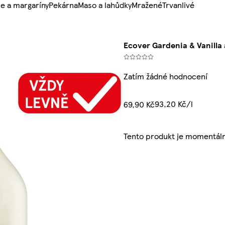
e a margaríny
Pekárna
Maso a lahůdky
Mražené
Trvanlivé
Ecover Gardenia & Vanilla 
Zatím žádné hodnocení
93,20 Kč/l
69,90 Kč
Tento produkt je momentál