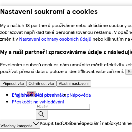
Nastavení soukromí a cookies
My a našich 18 partnerů používáme nebo ukládáme soubory coo
zobrazovat například také personalizovanou reklamu. V opačn
změnit v
Nastavení ochrany osobních údajů
nebo kliknutím na 
My a naši partneři zpracováváme údaje z následuj
Povolením souborů cookies nám umožníte měřit efektivitu zobr
používat přesná data o poloze a identifikovat vaše zařízení.
Se
Přijmout vše
Odmítnout vše
Vlastní nastavení
Přejít na hlavní obsah
English
Můj první nákup
Nápověda
Přeskočit na vyhledávání
Koupit teď
Oblíbené
Speciální nabídky
Online
Všechny kategorie