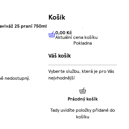
Košík
aviváž 25 praní 750ml
0,00 Kč
Aktuální cena košíku
0,00 Kč
Aktuální cena košíku
Pokladna
Váš košík
Vyberte službu, která je pro Vás
nejvhodnější
ně nedostupný.
Prázdný košík
Tady uvidíte položky přidané do
košíku