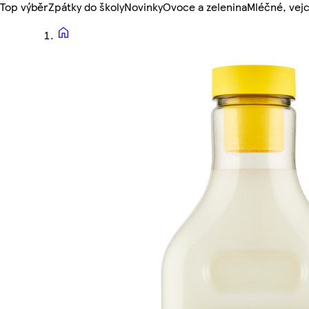
Top výběr
Zpátky do školy
Novinky
Ovoce a zelenina
Mléčné, vejc