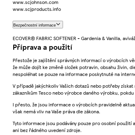
www.scjohnson.com
www.scjproducts.info
Bezpečnostní informace
ECOVER® FABRIC SOFTENER - Gardenia & Vanilla, aviváž
Příprava a použití
Přestože je zajištění správných informací o výrobcích vě
že může dojít ke změně složek potravin, obsahu živin, di
nespoléhat se pouze na informace poskytnuté na intern
V případě jakýchkoliv Vašich dotazů nebo potřeby získat
zákazníkům Tesco nebo výrobce daného výrobku, pokdu 
I přesto, že jsou informace o výrobcích pravidelně akt
však nemá vliv na Vaše práva dle zákona.
Tyto informace jsou podávány pouze pro osobní použití 
ani bez řádného uvedení zdroje.