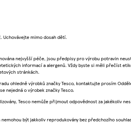
. Uchovávejte mimo dosah dětí.
nována nejvyšší péče, jsou předpisy pro výrobu potravin neust
etetických informací a alergenů. Vždy byste si měli přečíst eti
etových stránkách.
 radu ohledně výrobků značky Tesco, kontaktujte prosím Odděl
se nejedná o výrobek značky Tesco.
ualizovány, Tesco nemůže přijmout odpovědnost za jakékoliv ne
a nemohou být jakkoliv reprodukovány bez předchozího souhla