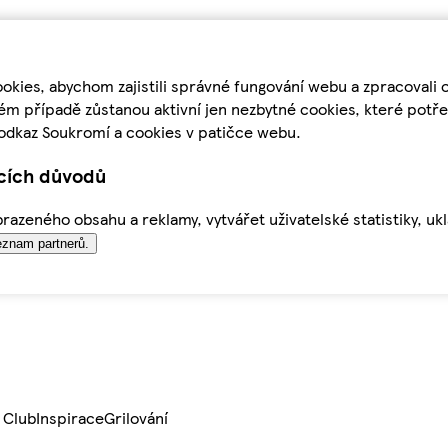
kies, abychom zajistili správné fungování webu a zpracovali 
ém případě zůstanou aktivní jen nezbytné cookies, které pot
odkaz Soukromí a cookies v patičce webu.
ících důvodů
azeného obsahu a reklamy, vytvářet uživatelské statistiky, uk
znam partnerů.
 Club
Inspirace
Grilování