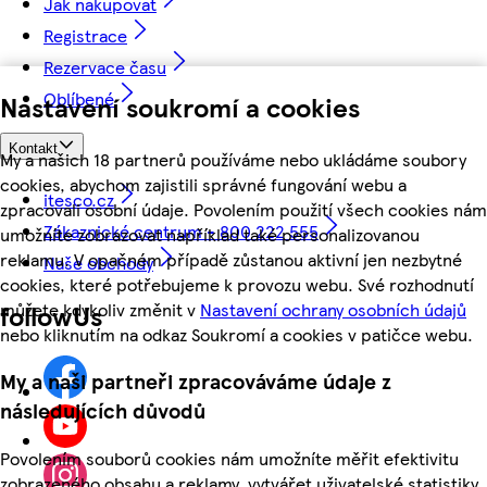
Jak nakupovat
Registrace
Rezervace času
Oblíbené
Nastavení soukromí a cookies
Kontakt
My a našich 18 partnerů používáme nebo ukládáme soubory
cookies, abychom zajistili správné fungování webu a
itesco.cz
zpracovali osobní údaje. Povolením použití všech cookies nám
Zákaznické centrum - 800 222 555
umožníte zobrazovat například také personalizovanou
reklamu. V opačném případě zůstanou aktivní jen nezbytné
Naše obchody
cookies, které potřebujeme k provozu webu. Své rozhodnutí
můžete kdykoliv změnit v
Nastavení ochrany osobních údajů
followUs
nebo kliknutím na odkaz Soukromí a cookies v patičce webu.
My a naši partneři zpracováváme údaje z
následujících důvodů
Povolením souborů cookies nám umožníte měřit efektivitu
zobrazeného obsahu a reklamy, vytvářet uživatelské statistiky,