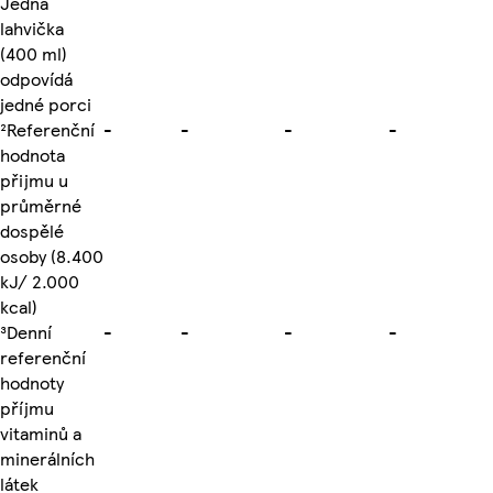
Jedna
lahvička
(400 ml)
odpovídá
jedné porci
²Referenční
-
-
-
-
hodnota
přijmu u
průměrné
dospělé
osoby (8.400
kJ/ 2.000
kcal)
³Denní
-
-
-
-
referenční
hodnoty
příjmu
vitaminů a
minerálních
látek