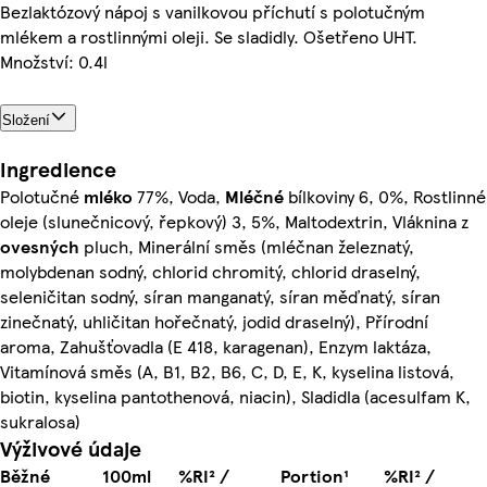
Bezlaktózový nápoj s vanilkovou příchutí s polotučným
mlékem a rostlinnými oleji. Se sladidly. Ošetřeno UHT.
Množství: 0.4l
Složení
Ingredience
Polotučné
mléko
77%, Voda,
Mléčné
bílkoviny 6, 0%, Rostlinné
oleje (slunečnicový, řepkový) 3, 5%, Maltodextrin, Vláknina z
ovesných
pluch, Minerální směs (mléčnan železnatý,
molybdenan sodný, chlorid chromitý, chlorid draselný,
seleničitan sodný, síran manganatý, síran měďnatý, síran
zinečnatý, uhličitan hořečnatý, jodid draselný), Přírodní
aroma, Zahušťovadla (E 418, karagenan), Enzym laktáza,
Vitamínová směs (A, B1, B2, B6, C, D, E, K, kyselina listová,
biotin, kyselina pantothenová, niacin), Sladidla (acesulfam K,
sukralosa)
Výživové údaje
Běžné
100ml
%RI² /
Portion¹
%RI² /