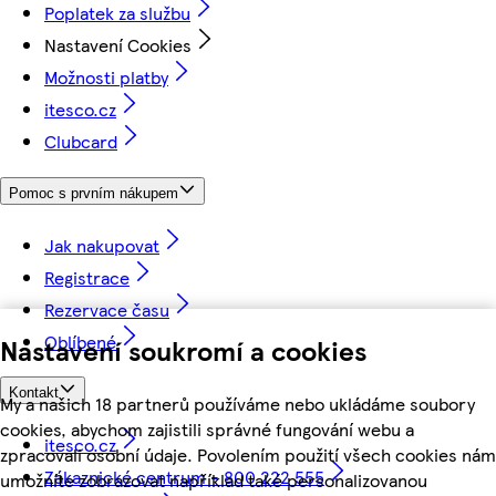
Poplatek za službu
Nastavení Cookies
Možnosti platby
itesco.cz
Clubcard
Pomoc s prvním nákupem
Jak nakupovat
Registrace
Rezervace času
Oblíbené
Nastavení soukromí a cookies
Kontakt
My a našich 18 partnerů používáme nebo ukládáme soubory
cookies, abychom zajistili správné fungování webu a
itesco.cz
zpracovali osobní údaje. Povolením použití všech cookies nám
Zákaznické centrum - 800 222 555
umožníte zobrazovat například také personalizovanou