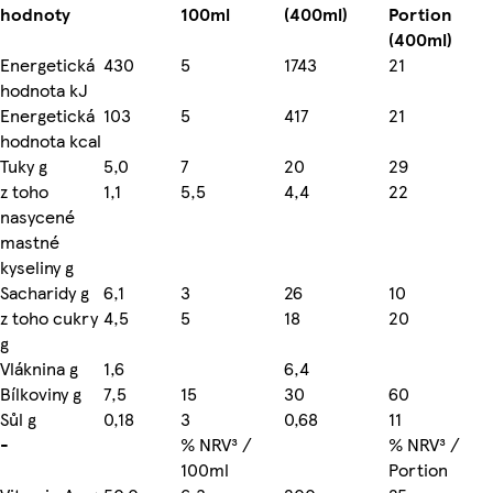
hodnoty
100ml
(400ml)
Portion
(400ml)
Energetická
430
5
1743
21
hodnota kJ
Energetická
103
5
417
21
hodnota kcal
Tuky g
5,0
7
20
29
z toho
1,1
5,5
4,4
22
nasycené
mastné
kyseliny g
Sacharidy g
6,1
3
26
10
z toho cukry
4,5
5
18
20
g
Vláknina g
1,6
6,4
Bílkoviny g
7,5
15
30
60
Sůl g
0,18
3
0,68
11
-
% NRV³ /
% NRV³ /
100ml
Portion