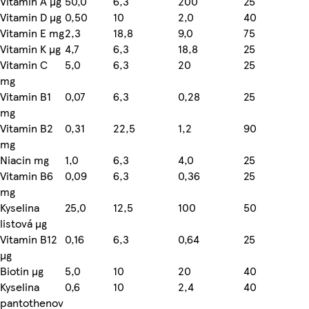
Vitamin A µg
50,0
6,3
200
25
Vitamin D µg
0,50
10
2,0
40
Vitamin E mg
2,3
18,8
9,0
75
Vitamin K µg
4,7
6,3
18,8
25
Vitamin C
5,0
6,3
20
25
mg
Vitamin B1
0,07
6,3
0,28
25
mg
Vitamin B2
0,31
22,5
1,2
90
mg
Niacin mg
1,0
6,3
4,0
25
Vitamin B6
0,09
6,3
0,36
25
mg
Kyselina
25,0
12,5
100
50
listová µg
Vitamin B12
0,16
6,3
0,64
25
µg
Biotin µg
5,0
10
20
40
Kyselina
0,6
10
2,4
40
pantothenov