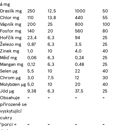
á mg
Draslík mg
250
12,5
1000
50
Chlor mg
110
13,8
440
55
Vápník mg
200
25
800
100
Fosfor mg
140
20
560
80
Hořčík mg
23,4
6,3
94
25
Železo mg
0,87
6,3
3,5
25
Zinek mg
1,0
10
4,0
40
Měď mg
0,06
6,3
0,24
25
Mangan mg
0,12
6,3
0,48
25
Selen µg
5,5
10
22
40
Chrom µg
3,0
7,5
12
30
Molybden µg
5,0
10
20
40
Jód µg
9,38
6,3
37,5
25
Obsahuje
-
-
-
-
přirozeně se
vyskytující
cukry
¹porci =
-
-
-
-