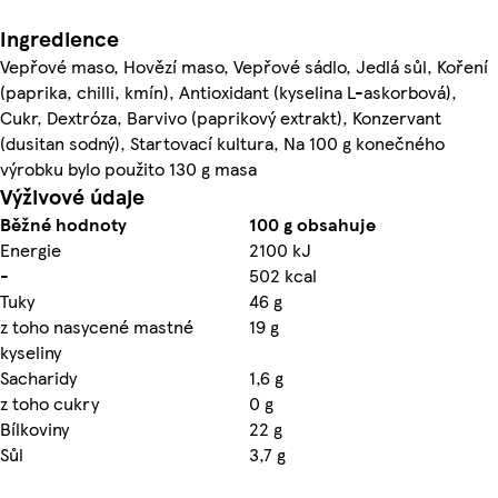
Ingredience
Vepřové maso, Hovězí maso, Vepřové sádlo, Jedlá sůl, Koření
(paprika, chilli, kmín), Antioxidant (kyselina L-askorbová),
Cukr, Dextróza, Barvivo (paprikový extrakt), Konzervant
(dusitan sodný), Startovací kultura, Na 100 g konečného
výrobku bylo použito 130 g masa
Výživové údaje
Běžné hodnoty
100 g obsahuje
Energie
2100 kJ
-
502 kcal
Tuky
46 g
z toho nasycené mastné
19 g
kyseliny
Sacharidy
1,6 g
z toho cukry
0 g
Bílkoviny
22 g
Sůl
3,7 g