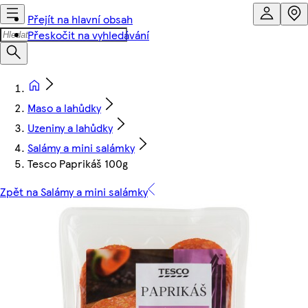
Přejít na hlavní obsah
Přeskočit na vyhledávání
Maso a lahůdky
Uzeniny a lahůdky
Salámy a mini salámky
Tesco Paprikáš 100g
Zpět na Salámy a mini salámky