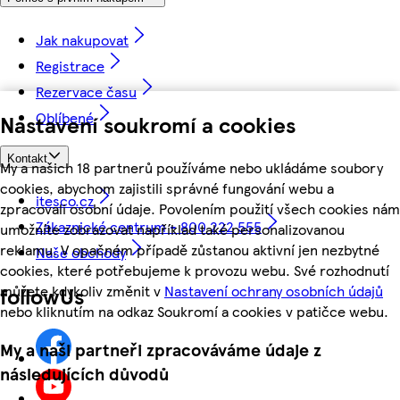
Jak nakupovat
Registrace
Rezervace času
Oblíbené
Nastavení soukromí a cookies
Kontakt
My a našich 18 partnerů používáme nebo ukládáme soubory
cookies, abychom zajistili správné fungování webu a
itesco.cz
zpracovali osobní údaje. Povolením použití všech cookies nám
Zákaznické centrum - 800 222 555
umožníte zobrazovat například také personalizovanou
reklamu. V opačném případě zůstanou aktivní jen nezbytné
Naše obchody
cookies, které potřebujeme k provozu webu. Své rozhodnutí
můžete kdykoliv změnit v
Nastavení ochrany osobních údajů
followUs
nebo kliknutím na odkaz Soukromí a cookies v patičce webu.
My a naši partneři zpracováváme údaje z
následujících důvodů