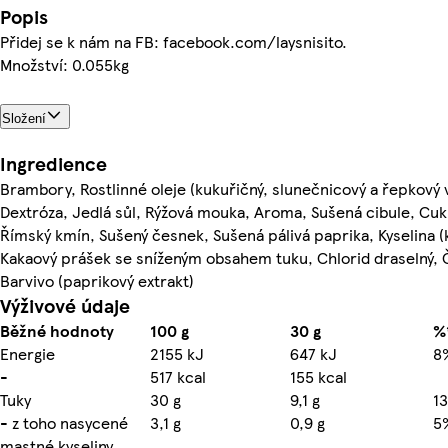
Popis
Přidej se k nám na FB: facebook.com/laysnisito.
Množství: 0.055kg
Složení
Ingredience
Brambory, Rostlinné oleje (kukuřičný, slunečnicový a řepkov
Dextróza, Jedlá sůl, Rýžová mouka, Aroma, Sušená cibule, Cuk
Římský kmín, Sušený česnek, Sušená pálivá paprika, Kyselina (k
Kakaový prášek se sníženým obsahem tuku, Chlorid draselný, 
Barvivo (paprikový extrakt)
Výživové údaje
Běžné hodnoty
100 g
30 g
%*
Energie
2155 kJ
647 kJ
8
-
517 kcal
155 kcal
Tuky
30 g
9,1 g
1
- z toho nasycené
3,1 g
0,9 g
5
mastné kyseliny