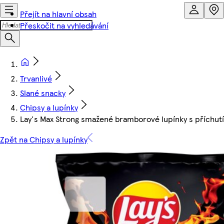
Přejít na hlavní obsah
Přeskočit na vyhledávání
Trvanlivé
Slané snacky
Chipsy a lupínky
Lay's Max Strong smažené bramborové lupínky s příchutí c
Zpět na Chipsy a lupínky