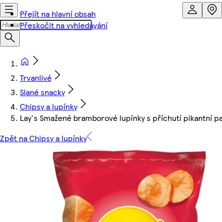
Přejít na hlavní obsah
Přeskočit na vyhledávání
Trvanlivé
Slané snacky
Chipsy a lupínky
Lay's Smažené bramborové lupínky s příchutí pikantní p
Zpět na Chipsy a lupínky