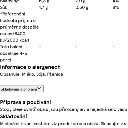
Bílkoviny:
6,8 g
2,0 g
4%
Sůl:
1,7 g
0,50 g
8%
*Referenční
-
-
-
hodnota příjmu u
průměrné dospělé
osoby (8400
kJ/2000 kcal)
Toto balení
-
-
-
obsahuje 4-5
porcí
Informace o alergenech
Obsahuje: Mléko, Sója, Pšenice
Skladování a příprava
Příprava a používání
Stopy oleje uvnitř obalu jsou přirozený jev a nejedná se o vadu
Skladování
Minimální trvanlivost do: viz přední strana obalu. Skladujte v s