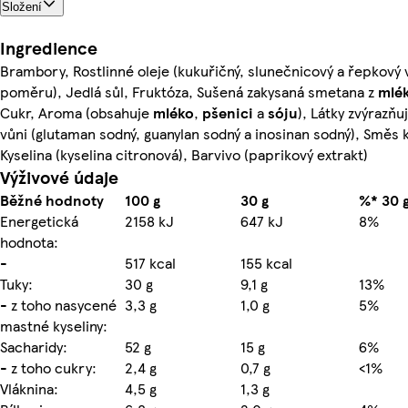
Složení
Ingredience
Brambory, Rostlinné oleje (kukuřičný, slunečnicový a řepkový
poměru), Jedlá sůl, Fruktóza, Sušená zakysaná smetana z
mlé
Cukr, Aroma (obsahuje
mléko
,
pšenici
a
sóju
), Látky zvýrazňuj
vůni (glutaman sodný, guanylan sodný a inosinan sodný), Směs 
Kyselina (kyselina citronová), Barvivo (paprikový extrakt)
Výživové údaje
Běžné hodnoty
100 g
30 g
%* 30 
Energetická
2158 kJ
647 kJ
8%
hodnota:
-
517 kcal
155 kcal
Tuky:
30 g
9,1 g
13%
- z toho nasycené
3,3 g
1,0 g
5%
mastné kyseliny:
Sacharidy:
52 g
15 g
6%
- z toho cukry:
2,4 g
0,7 g
<1%
Vláknina:
4,5 g
1,3 g