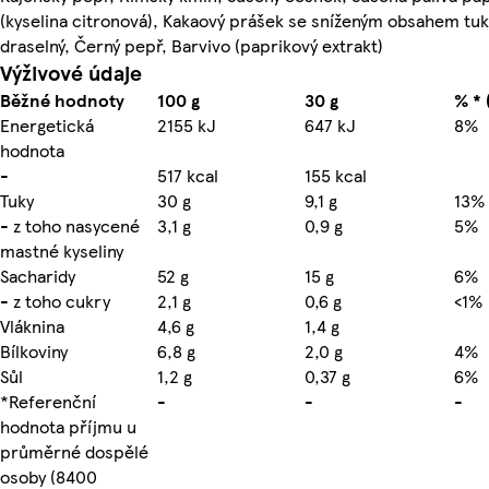
(kyselina citronová), Kakaový prášek se sníženým obsahem tuk
draselný, Černý pepř, Barvivo (paprikový extrakt)
Výživové údaje
Běžné hodnoty
100 g
30 g
% * 
Energetická
2155 kJ
647 kJ
8%
hodnota
-
517 kcal
155 kcal
Tuky
30 g
9,1 g
13%
- z toho nasycené
3,1 g
0,9 g
5%
mastné kyseliny
Sacharidy
52 g
15 g
6%
- z toho cukry
2,1 g
0,6 g
<1%
Vláknina
4,6 g
1,4 g
Bílkoviny
6,8 g
2,0 g
4%
Sůl
1,2 g
0,37 g
6%
*Referenční
-
-
-
hodnota příjmu u
průměrné dospělé
osoby (8400