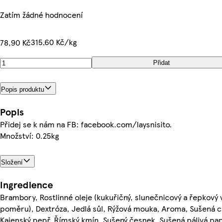
Zatím žádné hodnocení
315,60 Kč/kg
78,90 Kč
Přidat
Popis produktu
Popis
Přidej se k nám na FB: facebook.com/laysnisito.
Množství: 0.25kg
Složení
Ingredience
Brambory, Rostlinné oleje (kukuřičný, slunečnicový a řepkový
poměru), Dextróza, Jedlá sůl, Rýžová mouka, Aroma, Sušená ci
Kajenský pepř, Římský kmín, Sušený česnek, Sušená pálivá pap