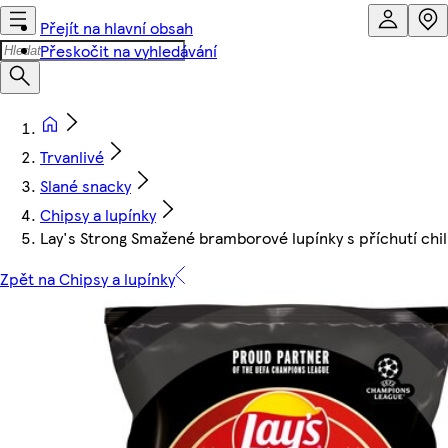
Přejít na hlavní obsah
Přeskočit na vyhledávání
Trvanlivé
Slané snacky
Chipsy a lupínky
Lay's Strong Smažené bramborové lupínky s příchutí chill
Zpět na Chipsy a lupínky