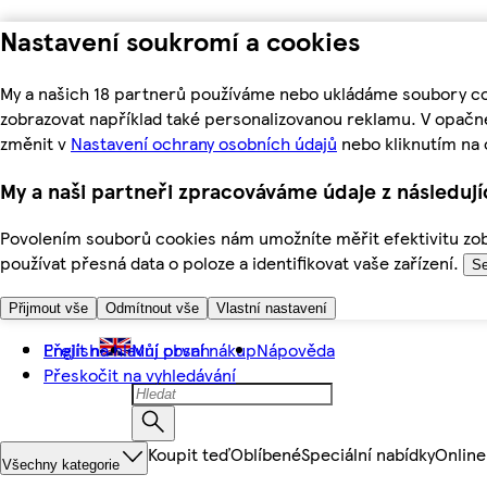
Nastavení soukromí a cookies
My a našich 18 partnerů používáme nebo ukládáme soubory coo
zobrazovat například také personalizovanou reklamu. V opačn
změnit v
Nastavení ochrany osobních údajů
nebo kliknutím na 
My a naši partneři zpracováváme údaje z následuj
Povolením souborů cookies nám umožníte měřit efektivitu zobr
používat přesná data o poloze a identifikovat vaše zařízení.
Se
Přijmout vše
Odmítnout vše
Vlastní nastavení
Přejít na hlavní obsah
English
Můj první nákup
Nápověda
Přeskočit na vyhledávání
Koupit teď
Oblíbené
Speciální nabídky
Online
Všechny kategorie