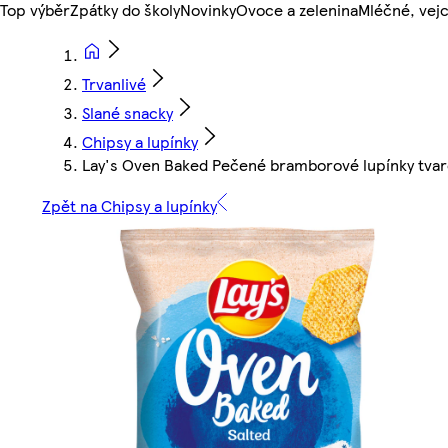
Top výběr
Zpátky do školy
Novinky
Ovoce a zelenina
Mléčné, vejc
Trvanlivé
Slané snacky
Chipsy a lupínky
Lay's Oven Baked Pečené bramborové lupínky tvar
Zpět na Chipsy a lupínky