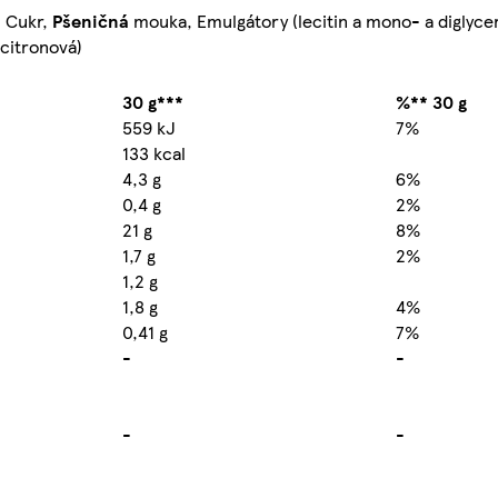
, Cukr,
Pšeničná
mouka, Emulgátory (lecitin a mono- a diglycer
 citronová)
30 g***
%** 30 g
559 kJ
7%
133 kcal
4,3 g
6%
0,4 g
2%
21 g
8%
1,7 g
2%
1,2 g
1,8 g
4%
0,41 g
7%
-
-
-
-