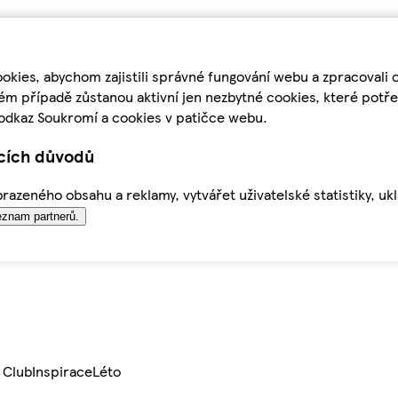
kies, abychom zajistili správné fungování webu a zpracovali 
ém případě zůstanou aktivní jen nezbytné cookies, které pot
odkaz Soukromí a cookies v patičce webu.
ících důvodů
azeného obsahu a reklamy, vytvářet uživatelské statistiky, uk
znam partnerů.
 Club
Inspirace
Léto