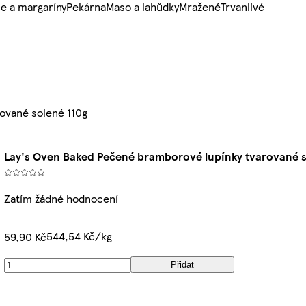
e a margaríny
Pekárna
Maso a lahůdky
Mražené
Trvanlivé
ované solené 110g
Lay's Oven Baked Pečené bramborové lupínky tvarované s
Zatím žádné hodnocení
544,54 Kč/kg
59,90 Kč
Přidat