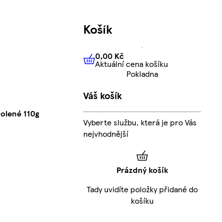
Košík
0,00 Kč
Aktuální cena košíku
0,00 Kč
Aktuální cena košíku
Pokladna
Váš košík
olené 110g
Vyberte službu, která je pro Vás
nejvhodnější
Prázdný košík
Tady uvidíte položky přidané do
košíku