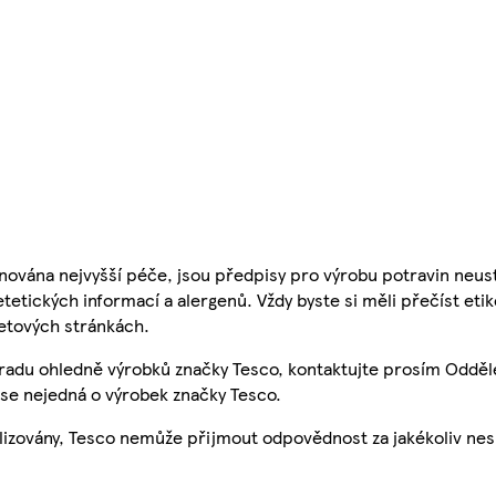
nována nejvyšší péče, jsou předpisy pro výrobu potravin neust
etetických informací a alergenů. Vždy byste si měli přečíst eti
etových stránkách.
 radu ohledně výrobků značky Tesco, kontaktujte prosím Odděl
se nejedná o výrobek značky Tesco.
ualizovány, Tesco nemůže přijmout odpovědnost za jakékoliv ne