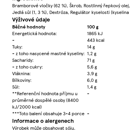
Bramborové vločky (62 %), Škrob, Rostlinný řepkový olej
Jedlá sůl (1, 3 %), Dextróza, Regulátor kyselosti (kyselina
Výživové údaje
Běžné hodnoty
100 g
Energetická hodnota:
1865 kJ
-
443 kcal
Tuky:
14 g
- z toho nasycené mastné kyseliny:
1,2 g
Sacharidy:
71 g
- z toho cukry:
5,6 g
Vláknina:
3,9 g
Bílkoviny:
6,0 g
Sůl:
1,4 g
**Referenční hodnota příjmu u
-
průměrné dospělé osoby (8400
kJ/2000 kcal)
***Toto balení obsahuje 3-4 porce
-
Informace o alergenech
Výrobek může obsahovat sóju.