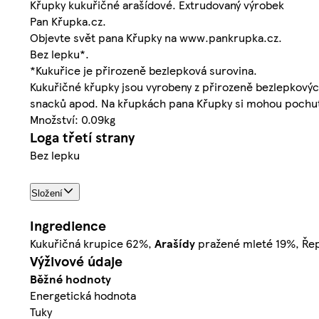
Křupky kukuřičné arašídové. Extrudovaný výrobek
Pan Křupka.cz.
Objevte svět pana Křupky na www.pankrupka.cz.
Bez lepku*.
*Kukuřice je přirozeně bezlepková surovina.
Kukuřičné křupky jsou vyrobeny z přirozeně bezlepkový
snacků apod. Na křupkách pana Křupky si mohou pochutnat
Množství: 0.09kg
Loga třetí strany
Bez lepku
Složení
Ingredience
Kukuřičná krupice 62%,
Arašídy
pražené mleté 19%, Řepk
Výživové údaje
Běžné hodnoty
Energetická hodnota
Tuky