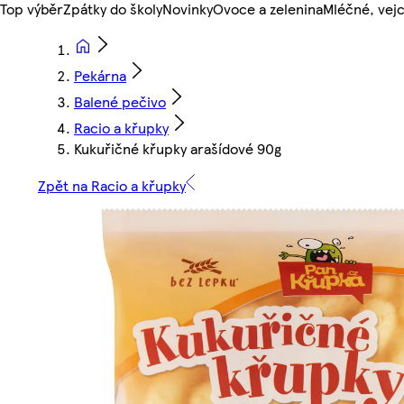
Top výběr
Zpátky do školy
Novinky
Ovoce a zelenina
Mléčné, vejc
Pekárna
Balené pečivo
Racio a křupky
Kukuřičné křupky arašídové 90g
Zpět na Racio a křupky