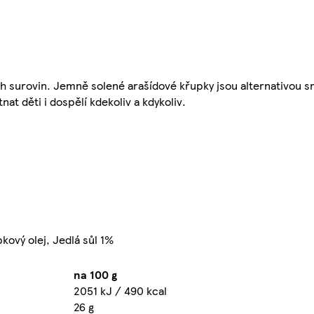
ch surovin. Jemně solené arašídové křupky jsou alternativou
 děti i dospělí kdekoliv a kdykoliv.
ový olej, Jedlá sůl 1%
na 100 g
2051 kJ / 490 kcal
26 g