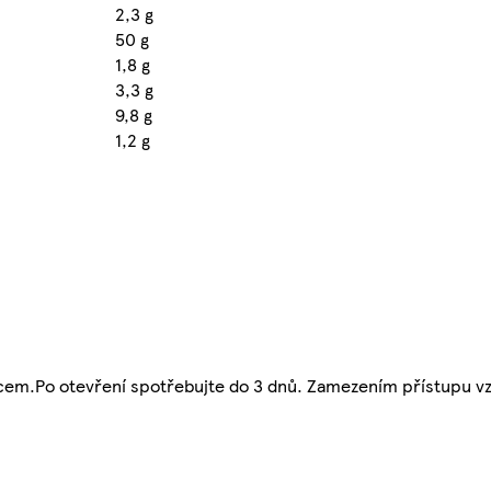
2,3 g
50 g
1,8 g
3,3 g
9,8 g
1,2 g
cem.Po otevření spotřebujte do 3 dnů. Zamezením přístupu vz