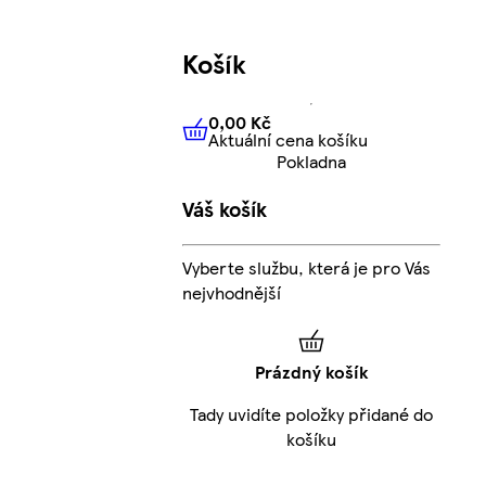
Košík
0,00 Kč
Aktuální cena košíku
0,00 Kč
Aktuální cena košíku
Pokladna
Váš košík
Vyberte službu, která je pro Vás
nejvhodnější
Prázdný košík
Tady uvidíte položky přidané do
košíku