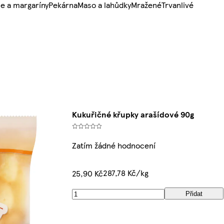
e a margaríny
Pekárna
Maso a lahůdky
Mražené
Trvanlivé
Kukuřičné křupky arašídové 90g
Zatím žádné hodnocení
287,78 Kč/kg
25,90 Kč
Přidat