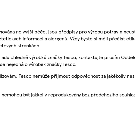
nována nejvyšší péče, jsou předpisy pro výrobu potravin neust
etetických informací a alergenů. Vždy byste si měli přečíst eti
etových stránkách.
 radu ohledně výrobků značky Tesco, kontaktujte prosím Odděl
se nejedná o výrobek značky Tesco.
ualizovány, Tesco nemůže přijmout odpovědnost za jakékoliv ne
a nemohou být jakkoliv reprodukovány bez předchozího souhla