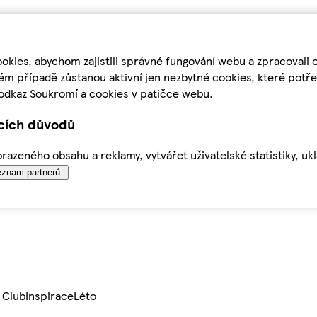
kies, abychom zajistili správné fungování webu a zpracovali 
ém případě zůstanou aktivní jen nezbytné cookies, které pot
odkaz Soukromí a cookies v patičce webu.
ících důvodů
azeného obsahu a reklamy, vytvářet uživatelské statistiky, uk
znam partnerů.
 Club
Inspirace
Léto