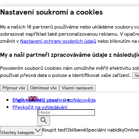
Nastavení soukromí a cookies
My a našich 18 partnerů používáme nebo ukládáme soubory coo
zobrazovat například také personalizovanou reklamu. V opačn
změnit v
Nastavení ochrany osobních údajů
nebo kliknutím na 
My a naši partneři zpracováváme údaje z následuj
Povolením souborů cookies nám umožníte měřit efektivitu zobr
používat přesná data o poloze a identifikovat vaše zařízení.
Se
Přijmout vše
Odmítnout vše
Vlastní nastavení
Přejít na hlavní obsah
English
Můj první nákup
Nápověda
Přeskočit na vyhledávání
Koupit teď
Oblíbené
Speciální nabídky
Online
Všechny kategorie