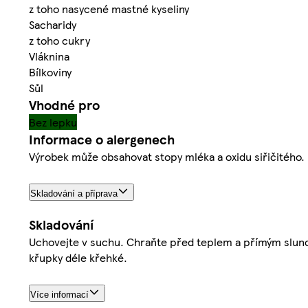
z toho nasycené mastné kyseliny
Sacharidy
z toho cukry
Vláknina
Bílkoviny
Sůl
Vhodné pro
Bez lepku
Informace o alergenech
Výrobek může obsahovat stopy mléka a oxidu siřičitého.
Skladování a příprava
Skladování
Uchovejte v suchu. Chraňte před teplem a přímým slun
křupky déle křehké.
Více informací