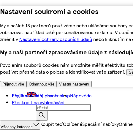
Nastavení soukromí a cookies
My a našich 18 partnerů používáme nebo ukládáme soubory coo
zobrazovat například také personalizovanou reklamu. V opačn
změnit v
Nastavení ochrany osobních údajů
nebo kliknutím na 
My a naši partneři zpracováváme údaje z následuj
Povolením souborů cookies nám umožníte měřit efektivitu zobr
používat přesná data o poloze a identifikovat vaše zařízení.
Se
Přijmout vše
Odmítnout vše
Vlastní nastavení
Přejít na hlavní obsah
English
Můj první nákup
Nápověda
Přeskočit na vyhledávání
Koupit teď
Oblíbené
Speciální nabídky
Online
Všechny kategorie