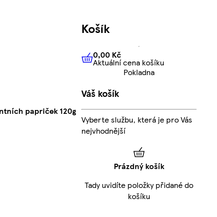
Košík
0,00 Kč
Aktuální cena košíku
0,00 Kč
Aktuální cena košíku
Pokladna
Váš košík
ntních papriček 120g
Vyberte službu, která je pro Vás
nejvhodnější
Prázdný košík
Tady uvidíte položky přidané do
košíku