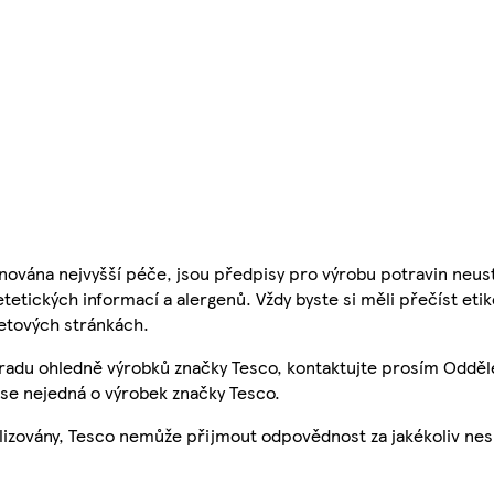
nována nejvyšší péče, jsou předpisy pro výrobu potravin neust
etetických informací a alergenů. Vždy byste si měli přečíst eti
etových stránkách.
 radu ohledně výrobků značky Tesco, kontaktujte prosím Odděl
se nejedná o výrobek značky Tesco.
ualizovány, Tesco nemůže přijmout odpovědnost za jakékoliv ne