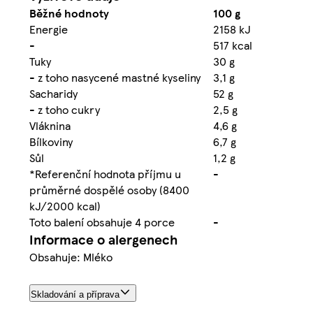
Běžné hodnoty
100 g
Energie
2158 kJ
-
517 kcal
Tuky
30 g
- z toho nasycené mastné kyseliny
3,1 g
Sacharidy
52 g
- z toho cukry
2,5 g
Vláknina
4,6 g
Bílkoviny
6,7 g
Sůl
1,2 g
*Referenční hodnota příjmu u
-
průměrné dospělé osoby (8400
kJ/2000 kcal)
Toto balení obsahuje 4 porce
-
Informace o alergenech
Obsahuje: Mléko
Skladování a příprava