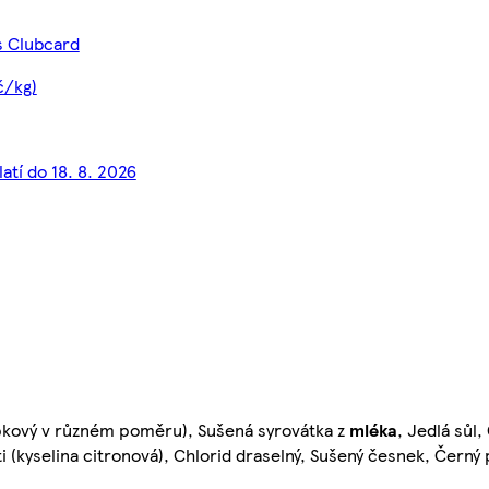
s Clubcard
č/kg)
atí do 18. 8. 2026
epkový v různém poměru), Sušená syrovátka z
mléka
, Jedlá sůl
ti (kyselina citronová), Chlorid draselný, Sušený česnek, Černý