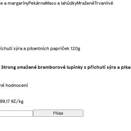
e a margaríny
Pekárna
Maso a lahůdky
Mražené
Trvanlivé
chutí sýra a pikantních papriček 120g
 Strong smažené bramborové lupínky s příchutí sýra a pika
né hodnocení
99,17 Kč/kg
Přidat