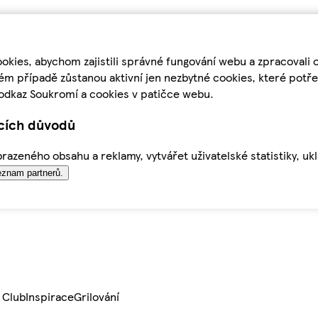
kies, abychom zajistili správné fungování webu a zpracovali 
ém případě zůstanou aktivní jen nezbytné cookies, které pot
odkaz Soukromí a cookies v patičce webu.
ících důvodů
azeného obsahu a reklamy, vytvářet uživatelské statistiky, uk
znam partnerů.
 Club
Inspirace
Grilování