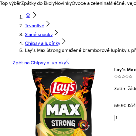
Top výběr
Zpátky do školy
Novinky
Ovoce a zelenina
Mléčné, vejc
Trvanlivé
Slané snacky
Chipsy a lupínky
Lay's Max Strong smažené bramborové lupínky s pří
Zpět na Chipsy a lupínky
Lay's Max
Zatím žád
4
59,90 Kč