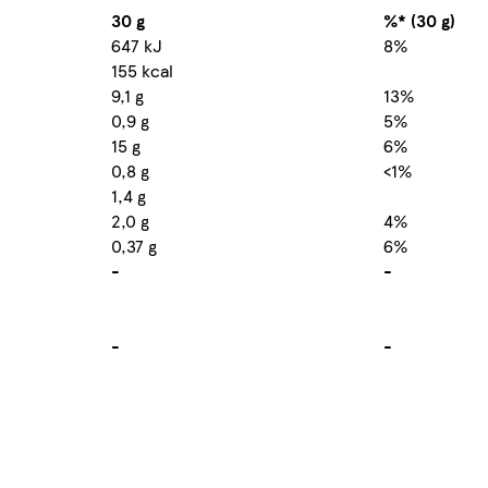
30 g
%* (30 g)
647 kJ
8%
155 kcal
9,1 g
13%
0,9 g
5%
15 g
6%
0,8 g
<1%
1,4 g
2,0 g
4%
0,37 g
6%
-
-
-
-