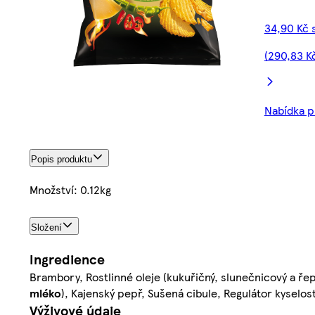
34,90 Kč 
(290,83 K
Nabídka pl
Popis produktu
Množství: 0.12kg
Složení
Ingredience
Brambory, Rostlinné oleje (kukuřičný, slunečnicový a ř
mléko
), Kajenský pepř, Sušená cibule, Regulátor kyselos
Výživové údaje