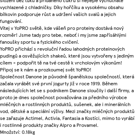
složení bez tuku a přidaného cukru si nejlépe vychutnáte
vychlazené z chladničky. Díky hořčíku a vysokému obsahu
bílkovin podporuje růst a udržení vašich svalů a jejich
fungování.
Vítej v YoPRO světě, kde vášeň pro proteiny dostává nový
rozměr! Jsme tady pro tebe, neboť i my jsme zapřísáhlými
fanoušky sportu a fyzického cvičení.
YoPRO přichází s revoluční řadou lahodných proteinových
pudingů a osvěžujících shakeů, které jsou vytvořeny s jediným
cílem - podpořit tě na tvé cestě k vrcholovým výkonům!
Připoj se k nám a prozkoumej svět YoPRO!
Společnost Danone je původně španělskou společností, která
začala vyrábět své první jogurty již v roce 1919. Během
následujících let se s podnikem Danone sloučily i další firmy, a
proto je dnes společnost považována za předního výrobce
mléčných a rostlinných produktů, sušenek, ale i minerálních
vod, dětské a speciální výživy. Mezi značky mléčných produktů
se zařazuje Actimel, Activia, Fantasia a Kostíci, mimo to vyrábí
i rostlinné produkty značky Alpro a Provamel.
Množství: 0.18kg