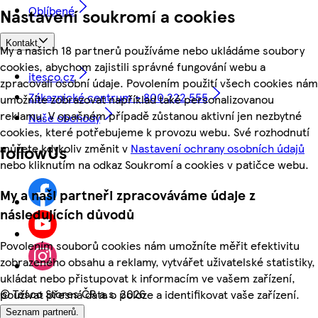
Oblíbené
Nastavení soukromí a cookies
Kontakt
My a našich 18 partnerů používáme nebo ukládáme soubory
cookies, abychom zajistili správné fungování webu a
itesco.cz
zpracovali osobní údaje. Povolením použití všech cookies nám
Zákaznické centrum - 800 222 555
umožníte zobrazovat například také personalizovanou
reklamu. V opačném případě zůstanou aktivní jen nezbytné
Naše obchody
cookies, které potřebujeme k provozu webu. Své rozhodnutí
můžete kdykoliv změnit v
Nastavení ochrany osobních údajů
followUs
nebo kliknutím na odkaz Soukromí a cookies v patičce webu.
My a naši partneři zpracováváme údaje z
následujících důvodů
Povolením souborů cookies nám umožníte měřit efektivitu
zobrazeného obsahu a reklamy, vytvářet uživatelské statistiky,
ukládat nebo přistupovat k informacím ve vašem zařízení,
©
Tesco Stores ČR a.s. 2026
používat přesná data o poloze a identifikovat vaše zařízení.
Seznam partnerů.