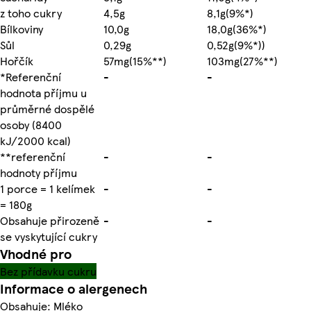
z toho cukry
4,5g
8,1g(9%*)
Bílkoviny
10,0g
18,0g(36%*)
Sůl
0,29g
0,52g(9%*))
Hořčík
57mg(15%**)
103mg(27%**)
*Referenční
-
-
hodnota příjmu u
průměrné dospělé
osoby (8400
kJ/2000 kcal)
**referenční
-
-
hodnoty příjmu
1 porce = 1 kelímek
-
-
= 180g
Obsahuje přirozeně
-
-
se vyskytující cukry
Vhodné pro
Bez přídavku cukru
Informace o alergenech
Obsahuje: Mléko