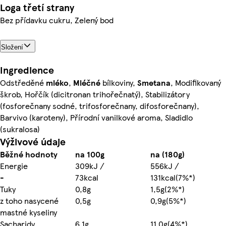
Loga třetí strany
Bez přídavku cukru, Zelený bod
Složení
Ingredience
Odstředěné
mléko
,
Mléčné
bílkoviny,
Smetana
, Modifikovaný
škrob, Hořčík (dicitronan trihořečnatý), Stabilizátory
(fosforečnany sodné, trifosforečnany, difosforečnany),
Barvivo (karoteny), Přírodní vanilkové aroma, Sladidlo
(sukralosa)
Výživové údaje
Běžné hodnoty
na 100g
na (180g)
Energie
309kJ /
556kJ /
-
73kcal
131kcal(7%*)
Tuky
0,8g
1,5g(2%*)
z toho nasycené
0,5g
0,9g(5%*)
mastné kyseliny
Sacharidy
6,1g
11,0g(4%*)