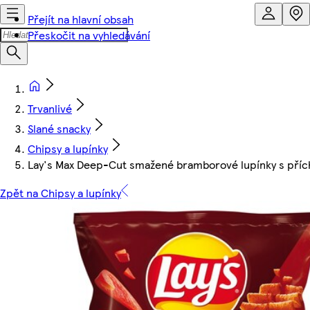
Přejít na hlavní obsah
Přeskočit na vyhledávání
Trvanlivé
Slané snacky
Chipsy a lupínky
Lay's Max Deep-Cut smažené bramborové lupínky s přích
Zpět na Chipsy a lupínky