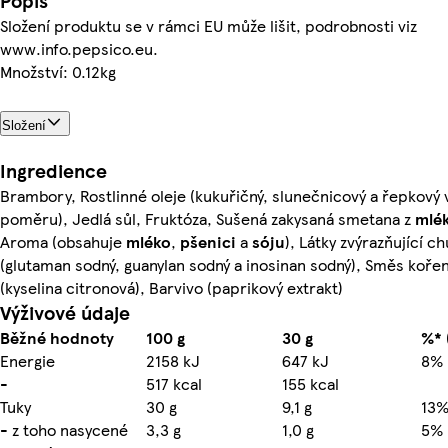
Popis
Složení produktu se v rámci EU může lišit, podrobnosti viz
www.info.pepsico.eu.
Množství: 0.12kg
Složení
Ingredience
Brambory, Rostlinné oleje (kukuřičný, slunečnicový a řepkový
poměru), Jedlá sůl, Fruktóza, Sušená zakysaná smetana z
mlé
Aroma (obsahuje
mléko
,
pšenici
a
sóju
), Látky zvýrazňující ch
(glutaman sodný, guanylan sodný a inosinan sodný), Směs koření
(kyselina citronová), Barvivo (paprikový extrakt)
Výživové údaje
Běžné hodnoty
100 g
30 g
%* 
Energie
2158 kJ
647 kJ
8%
-
517 kcal
155 kcal
Tuky
30 g
9,1 g
13
- z toho nasycené
3,3 g
1,0 g
5%