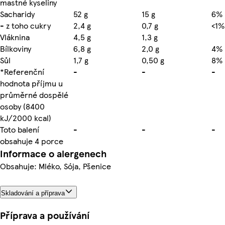
mastné kyseliny
Sacharidy
52 g
15 g
6%
- z toho cukry
2,4 g
0,7 g
<1%
Vláknina
4,5 g
1,3 g
Bílkoviny
6,8 g
2,0 g
4%
Sůl
1,7 g
0,50 g
8%
*Referenční
-
-
-
hodnota příjmu u
průměrné dospělé
osoby (8400
kJ/2000 kcal)
Toto balení
-
-
-
obsahuje 4 porce
Informace o alergenech
Obsahuje: Mléko, Sója, Pšenice
Skladování a příprava
Příprava a používání