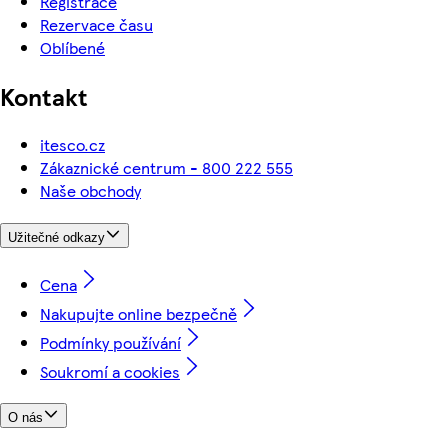
Registrace
Rezervace času
Oblíbené
Kontakt
itesco.cz
Zákaznické centrum - 800 222 555
Naše obchody
Užitečné odkazy
Cena
Nakupujte online bezpečně
Podmínky používání
Soukromí a cookies
O nás