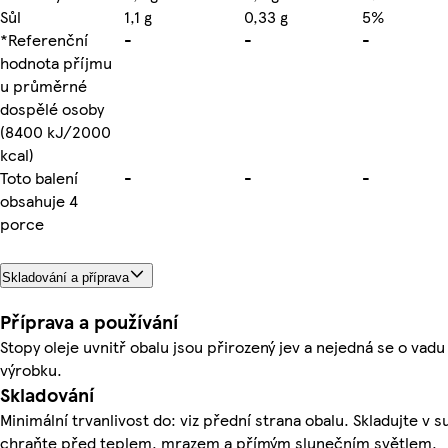
Sůl
1,1 g
0,33 g
5%
*Referenční
-
-
-
hodnota příjmu
u průměrné
dospělé osoby
(8400 kJ/2000
kcal)
Toto balení
-
-
-
obsahuje 4
porce
Skladování a příprava
Příprava a používání
Stopy oleje uvnitř obalu jsou přirozený jev a nejedná se o vadu
výrobku.
Skladování
Minimální trvanlivost do: viz přední strana obalu. Skladujte v s
chraňte před teplem, mrazem a přímým slunečním světlem.