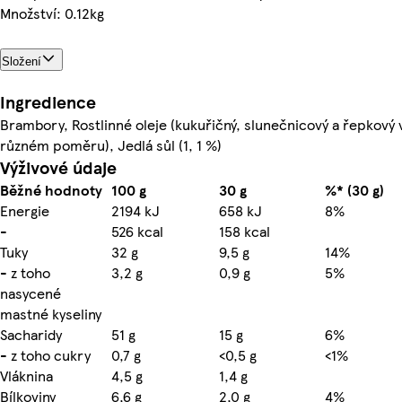
Množství: 0.12kg
Složení
Ingredience
Brambory, Rostlinné oleje (kukuřičný, slunečnicový a řepkový 
různém poměru), Jedlá sůl (1, 1 %)
Výživové údaje
Běžné hodnoty
100 g
30 g
%* (30 g)
Energie
2194 kJ
658 kJ
8%
-
526 kcal
158 kcal
Tuky
32 g
9,5 g
14%
- z toho
3,2 g
0,9 g
5%
nasycené
mastné kyseliny
Sacharidy
51 g
15 g
6%
- z toho cukry
0,7 g
<0,5 g
<1%
Vláknina
4,5 g
1,4 g
Bílkoviny
6,6 g
2,0 g
4%