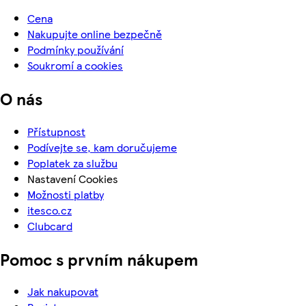
Cena
Nakupujte online bezpečně
Podmínky používání
Soukromí a cookies
O nás
Přístupnost
Podívejte se, kam doručujeme
Poplatek za službu
Nastavení Cookies
Možnosti platby
itesco.cz
Clubcard
Pomoc s prvním nákupem
Jak nakupovat