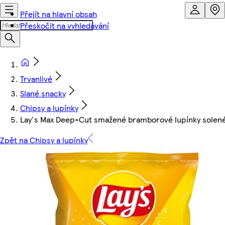
Přejít na hlavní obsah
Přeskočit na vyhledávání
Trvanlivé
Slané snacky
Chipsy a lupínky
Lay's Max Deep-Cut smažené bramborové lupínky solen
Zpět na Chipsy a lupínky