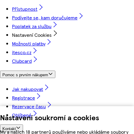
Přístupnost
Podívejte se, kam doručujeme
Poplatek za službu
Nastavení Cookies
Možnosti platby
itesco.cz
Clubcard
Pomoc s prvním nákupem
Jak nakupovat
Registrace
Rezervace času
Oblíbené
Nastavení soukromí a cookies
Kontakt
My a našich 18 partnerů používáme nebo ukládáme soubory