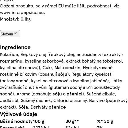
Složení produktu se v rámci EU může lišit, podrobnosti viz
www.info.pepsico.eu.
Množství: 0.1kg
Složení
Ingredience
Kukuřice, Řepkový olej [řepkový olej, antioxidanty (extrakty z
rozmarýnu, kyselina askorbová, extrakt bohatý na tokoferol,
kyselina citronová)], Cukr, Maltodextrin, Hydrolyzované
rostlinné bílkoviny (obsahují
sóju
), Regulátory kyselosti
(octany sodné, kyselina citronová a kyselina jablečná), Látky
zvýrazňující chuť a vůni (glutaman sodný a 5'ribonukleotidy
sodné), Aroma (obsahuje
sóju
a
pšenici
), Sušená cibule,
Jedlá sůl, Sušený česnek, Chlorid draselný, Barvivo (paprikový
extrakt),
Sója
, Deriváty
pšenice
Výživové údaje
Běžné hodnoty
100 g
30 g**
%* 30 g
Energetická
2078 kJ
624 kJ
7%