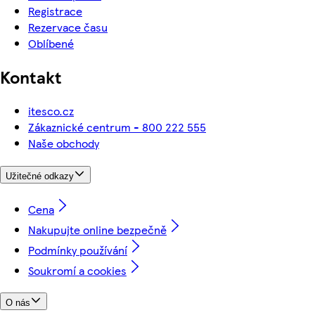
Registrace
Rezervace času
Oblíbené
Kontakt
itesco.cz
Zákaznické centrum - 800 222 555
Naše obchody
Užitečné odkazy
Cena
Nakupujte online bezpečně
Podmínky používání
Soukromí a cookies
O nás