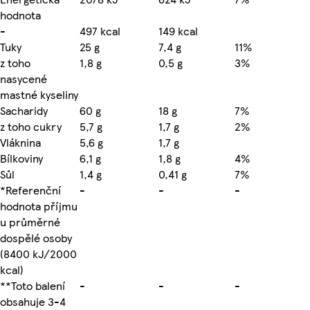
hodnota
-
497 kcal
149 kcal
Tuky
25 g
7,4 g
11%
z toho
1,8 g
0,5 g
3%
nasycené
mastné kyseliny
Sacharidy
60 g
18 g
7%
z toho cukry
5,7 g
1,7 g
2%
Vláknina
5,6 g
1,7 g
Bílkoviny
6,1 g
1,8 g
4%
Sůl
1,4 g
0,41 g
7%
*Referenční
-
-
-
hodnota příjmu
u průměrné
dospělé osoby
(8400 kJ/2000
kcal)
**Toto balení
-
-
-
obsahuje 3-4