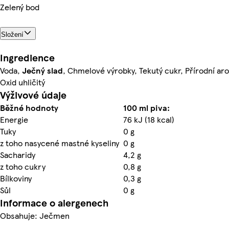
Zelený bod
Složení
Ingredience
Voda,
Ječný
slad
, Chmelové výrobky, Tekutý cukr, Přírodní ar
Oxid uhličitý
Výživové údaje
Běžné hodnoty
100 ml piva:
Energie
76 kJ (18 kcal)
Tuky
0 g
z toho nasycené mastné kyseliny
0 g
Sacharidy
4,2 g
z toho cukry
0,8 g
Bílkoviny
0,3 g
Sůl
0 g
Informace o alergenech
Obsahuje: Ječmen