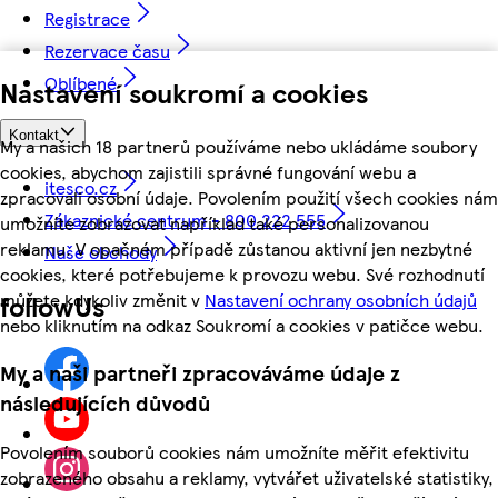
Registrace
Rezervace času
Oblíbené
Nastavení soukromí a cookies
Kontakt
My a našich 18 partnerů používáme nebo ukládáme soubory
cookies, abychom zajistili správné fungování webu a
itesco.cz
zpracovali osobní údaje. Povolením použití všech cookies nám
Zákaznické centrum - 800 222 555
umožníte zobrazovat například také personalizovanou
reklamu. V opačném případě zůstanou aktivní jen nezbytné
Naše obchody
cookies, které potřebujeme k provozu webu. Své rozhodnutí
můžete kdykoliv změnit v
Nastavení ochrany osobních údajů
followUs
nebo kliknutím na odkaz Soukromí a cookies v patičce webu.
My a naši partneři zpracováváme údaje z
následujících důvodů
Povolením souborů cookies nám umožníte měřit efektivitu
zobrazeného obsahu a reklamy, vytvářet uživatelské statistiky,