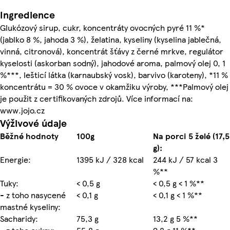
Ingredience
Glukózový sirup, cukr, koncentráty ovocných pyré 11 %*
(jablko 8 %, jahoda 3 %), želatina, kyseliny (kyselina jablečná,
vinná, citronová), koncentrát šťávy z černé mrkve, regulátor
kyselosti (askorban sodný), jahodové aroma, palmový olej 0, 1
%***, lešticí látka (karnaubský vosk), barvivo (karoteny), *11 %
koncentrátu = 30 % ovoce v okamžiku výroby, ***Palmový olej
je použit z certifikovaných zdrojů. Více informací na:
www.jojo.cz
Výživové údaje
Běžné hodnoty
100g
Na porci 5 želé (17,5
g):
Energie:
1395 kJ / 328 kcal
244 kJ / 57 kcal 3
%**
Tuky:
< 0,5 g
< 0,5 g < 1 %**
- z toho nasycené
< 0,1 g
< 0,1 g < 1 %**
mastné kyseliny:
Sacharidy:
75,3 g
13,2 g 5 %**