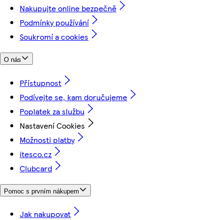
Nakupujte online bezpečně
Podmínky používání
Soukromí a cookies
O nás
Přístupnost
Podívejte se, kam doručujeme
Poplatek za službu
Nastavení Cookies
Možnosti platby
itesco.cz
Clubcard
Pomoc s prvním nákupem
Jak nakupovat