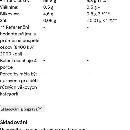
- z toho cukry:
55,8 g
9,8 g 11 %**
Vláknina:
0,5 g
0,5 g -
Bílkoviny:
4,6 g
0,8 g 2 %**
Sůl:
0,06 g
< 0,01 g < 1 %**
** Referenční
-
-
hodnota příjmu u
průměrné dospělé
osoby (8400 kJ/
2000 kcal)
Balení obsahuje 4
-
-
porce
Porce by měla být
-
-
upravena pro děti
různých věkových
kategorií
Skladování a příprava
Skladování
Uchovejte v suchu, chraňte před teplem.