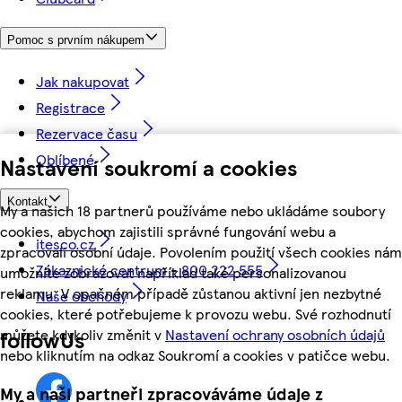
Pomoc s prvním nákupem
Jak nakupovat
Registrace
Rezervace času
Oblíbené
Nastavení soukromí a cookies
Kontakt
My a našich 18 partnerů používáme nebo ukládáme soubory
cookies, abychom zajistili správné fungování webu a
itesco.cz
zpracovali osobní údaje. Povolením použití všech cookies nám
Zákaznické centrum - 800 222 555
umožníte zobrazovat například také personalizovanou
reklamu. V opačném případě zůstanou aktivní jen nezbytné
Naše obchody
cookies, které potřebujeme k provozu webu. Své rozhodnutí
můžete kdykoliv změnit v
Nastavení ochrany osobních údajů
followUs
nebo kliknutím na odkaz Soukromí a cookies v patičce webu.
My a naši partneři zpracováváme údaje z