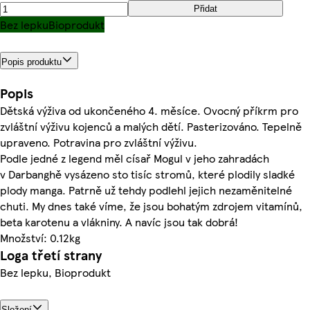
Přidat
Bez lepku
Bioprodukt
Popis produktu
Popis
Dětská výživa od ukončeného 4. měsíce. Ovocný příkrm pro
zvláštní výživu kojenců a malých dětí. Pasterizováno. Tepelně
upraveno. Potravina pro zvláštní výživu.
Podle jedné z legend měl císař Mogul v jeho zahradách
v Darbanghě vysázeno sto tisíc stromů, které plodily sladké
plody manga. Patrně už tehdy podlehl jejich nezaměnitelné
chuti. My dnes také víme, že jsou bohatým zdrojem vitamínů,
beta karotenu a vlákniny. A navíc jsou tak dobrá!
Množství: 0.12kg
Loga třetí strany
Bez lepku, Bioprodukt
Složení