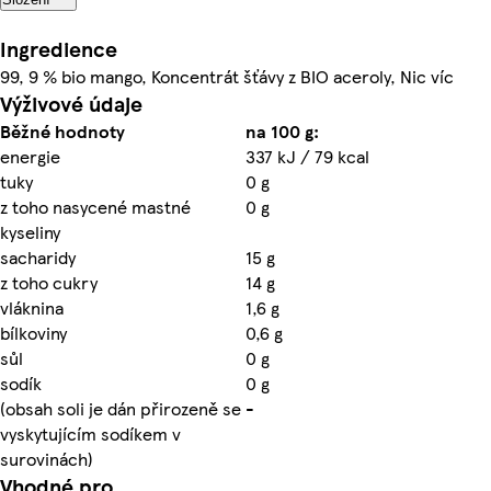
Ingredience
99, 9 % bio mango, Koncentrát šťávy z BIO aceroly, Nic víc
Výživové údaje
Běžné hodnoty
na 100 g:
energie
337 kJ / 79 kcal
tuky
0 g
z toho nasycené mastné
0 g
kyseliny
sacharidy
15 g
z toho cukry
14 g
vláknina
1,6 g
bílkoviny
0,6 g
sůl
0 g
sodík
0 g
(obsah soli je dán přirozeně se
-
vyskytujícím sodíkem v
surovinách)
Vhodné pro