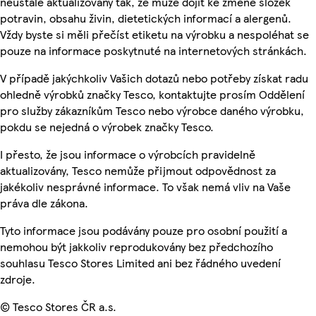
neustále aktualizovány tak, že může dojít ke změně složek
potravin, obsahu živin, dietetických informací a alergenů.
Vždy byste si měli přečíst etiketu na výrobku a nespoléhat se
pouze na informace poskytnuté na internetových stránkách.
V případě jakýchkoliv Vašich dotazů nebo potřeby získat radu
ohledně výrobků značky Tesco, kontaktujte prosím Oddělení
pro služby zákazníkům Tesco nebo výrobce daného výrobku,
pokdu se nejedná o výrobek značky Tesco.
I přesto, že jsou informace o výrobcích pravidelně
aktualizovány, Tesco nemůže přijmout odpovědnost za
jakékoliv nesprávné informace. To však nemá vliv na Vaše
práva dle zákona.
Tyto informace jsou podávány pouze pro osobní použití a
nemohou být jakkoliv reprodukovány bez předchozího
souhlasu Tesco Stores Limited ani bez řádného uvedení
zdroje.
© Tesco Stores ČR a.s.