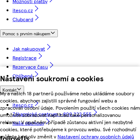
Možnosti platby
itesco.cz
Clubcard
Pomoc s prvním nákupem
Jak nakupovat
Registrace
Rezervace času
Oblíbené
Nastavení soukromí a cookies
Kontakt
My a našich 18 partnerů používáme nebo ukládáme soubory
cookies, abychom zajistili správné fungování webu a
itesco.cz
zpracovali osobní údaje. Povolením použití všech cookies nám
Zákaznické centrum - 800 222 555
umožníte zobrazovat například také personalizovanou
reklamu. V opačném případě zůstanou aktivní jen nezbytné
Naše obchody
cookies, které potřebujeme k provozu webu. Své rozhodnutí
můžete kdykoliv změnit v
Nastavení ochrany osobních údajů
followUs