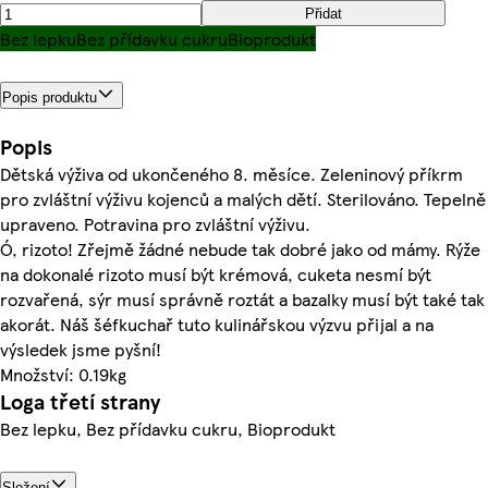
Přidat
Bez lepku
Bez přídavku cukru
Bioprodukt
Popis produktu
Popis
Dětská výživa od ukončeného 8. měsíce. Zeleninový příkrm
pro zvláštní výživu kojenců a malých dětí. Sterilováno. Tepelně
upraveno. Potravina pro zvláštní výživu.
Ó, rizoto! Zřejmě žádné nebude tak dobré jako od mámy. Rýže
na dokonalé rizoto musí být krémová, cuketa nesmí být
rozvařená, sýr musí správně roztát a bazalky musí být také tak
akorát. Náš šéfkuchař tuto kulinářskou výzvu přijal a na
výsledek jsme pyšní!
Množství: 0.19kg
Loga třetí strany
Bez lepku, Bez přídavku cukru, Bioprodukt
Složení