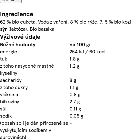
Ingredience
62 % bio cuketa, Voda z vaření, 8 % bio rýže, 7, 5 % bio kozí
sýr
(laktóza), Bio bazalka
Výživové údaje
Běžné hodnoty
na 100 g:
energie
254 kJ / 60 kcal
tuk
1,8 g
z toho nasycené mastné
1,2 g
kyseliny
sacharidy
8 g
z toho cukry
1,1 g
vláknina
0,8 g
bílkoviny
2,7 g
sůl
0,11 g
sodík
0,05 g
(obsah soli je dán přirozeně se
-
vyskytujícím sodíkem v
surovinách)