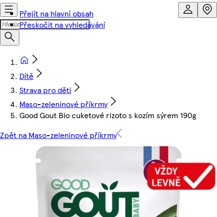
Přejít na hlavní obsah
Přeskočit na vyhledávání
Dítě
Strava pro děti
Maso-zeleninové příkrmy
Good Gout Bio cuketové rizoto s kozím sýrem 190g
Zpět na Maso-zeleninové příkrmy