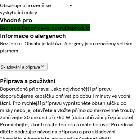
Obsahuje přirozeně se
-
vyskytující cukry
Vhodné pro
Bez lepku
Bez přídavku cukru
Bioprodukt
Informace o alergenech
Bez lepku. Obsahuje laktózu.Alergeny jsou označeny velkým
písmem.
Skladování a příprava
Příprava a používání
Doporučená příprava: Jako nejvhodnější přípravu
doporučujeme kapsičku ohřívat po dobu 1 minuty ve vodní
lázni. Pro rychlejší přípravu vyprázdněte obsah sáčku do
misky nebo jej otevřete a vložte přímo do mikrovlnné trouby.
Zahřívejte 30 sekund při 750 W (dobu ohřívání přizpůsobte).
Promíchejte, zkontrolujte teplotu a máte hotovo! Pro zdraví
dítěte dodržujte návod na přípravu a pro skladování.
1 kapsička = kompletní strava přizpůsobená dítěti.