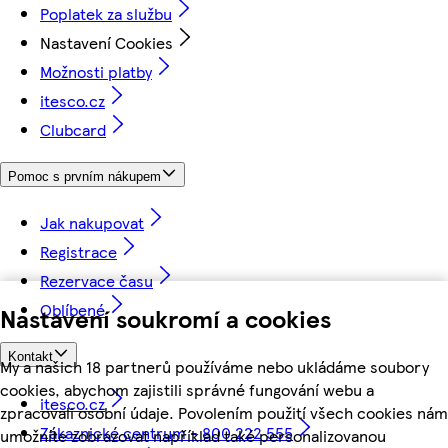
Poplatek za službu
Nastavení Cookies
Možnosti platby
itesco.cz
Clubcard
Pomoc s prvním nákupem
Jak nakupovat
Registrace
Rezervace času
Oblíbené
Nastavení soukromí a cookies
Kontakt
My a našich 18 partnerů používáme nebo ukládáme soubory
cookies, abychom zajistili správné fungování webu a
itesco.cz
zpracovali osobní údaje. Povolením použití všech cookies nám
Zákaznické centrum - 800 222 555
umožníte zobrazovat například také personalizovanou