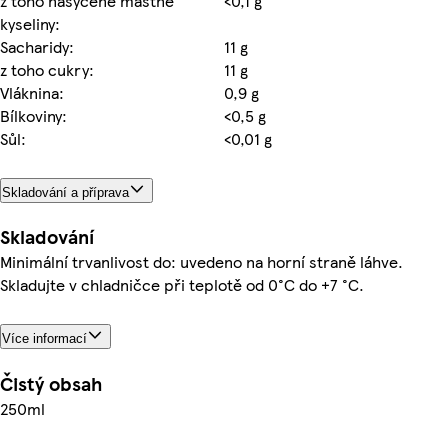
z toho nasycené mastné
<0,1 g
kyseliny:
Sacharidy:
11 g
z toho cukry:
11 g
Vláknina:
0,9 g
Bílkoviny:
<0,5 g
Sůl:
<0,01 g
Skladování a příprava
Skladování
Minimální trvanlivost do: uvedeno na horní straně láhve.
Skladujte v chladničce při teplotě od 0°C do +7 °C.
Více informací
Čistý obsah
250ml