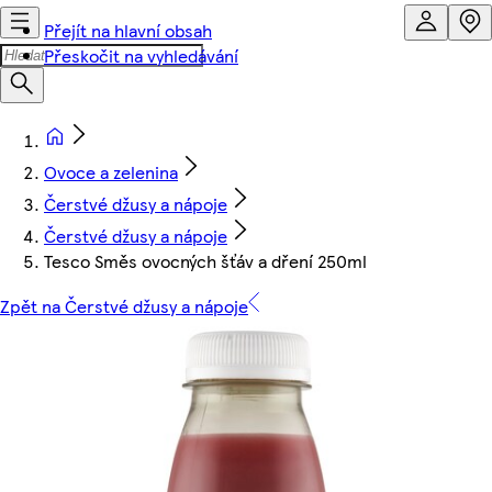
Přejít na hlavní obsah
Přeskočit na vyhledávání
Ovoce a zelenina
Čerstvé džusy a nápoje
Čerstvé džusy a nápoje
Tesco Směs ovocných šťáv a dření 250ml
Zpět na Čerstvé džusy a nápoje