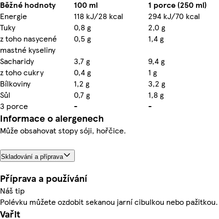
Běžné hodnoty
100 ml
1 porce (250 ml)
Energie
118 kJ/28 kcal
294 kJ/70 kcal
Tuky
0,8 g
2,0 g
z toho nasycené
0,5 g
1,4 g
mastné kyseliny
Sacharidy
3,7 g
9,4 g
z toho cukry
0,4 g
1 g
Bílkoviny
1,2 g
3,2 g
Sůl
0,7 g
1,8 g
3 porce
-
-
Informace o alergenech
Může obsahovat stopy sóji, hořčice.
Skladování a příprava
Příprava a používání
Náš tip
Polévku můžete ozdobit sekanou jarní cibulkou nebo pažitkou.
Vařit