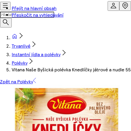
Přejít na hlavní obsah
Přeskočit na vyhledávání
Trvanlivé
Instantní jídla a polévky
Polévky
Vitana Naše Byšická polévka Knedlíčky játrové a nudle 55
Zpět na Polévky