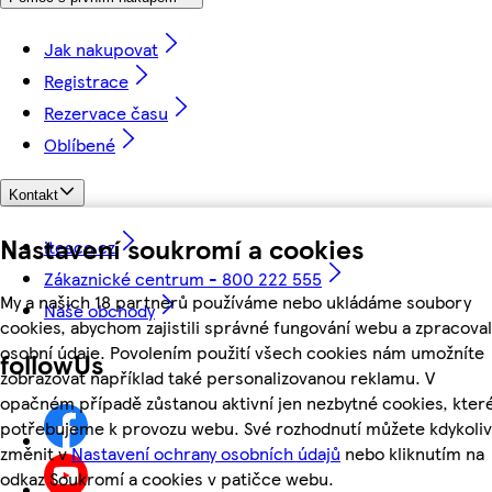
Jak nakupovat
Registrace
Rezervace času
Oblíbené
Kontakt
Nastavení soukromí a cookies
itesco.cz
Zákaznické centrum - 800 222 555
My a našich 18 partnerů používáme nebo ukládáme soubory
Naše obchody
cookies, abychom zajistili správné fungování webu a zpracoval
osobní údaje. Povolením použití všech cookies nám umožníte
followUs
zobrazovat například také personalizovanou reklamu. V
opačném případě zůstanou aktivní jen nezbytné cookies, kter
potřebujeme k provozu webu. Své rozhodnutí můžete kdykoliv
změnit v
Nastavení ochrany osobních údajů
nebo kliknutím na
odkaz Soukromí a cookies v patičce webu.