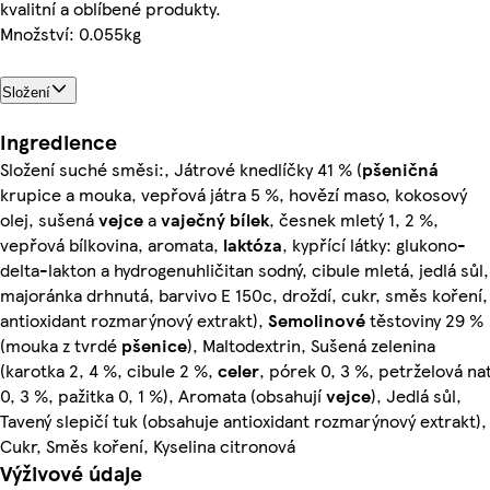
kvalitní a oblíbené produkty.
Množství: 0.055kg
Složení
Ingredience
Složení suché směsi:, Játrové knedlíčky 41 % (
pšeničná
krupice a mouka, vepřová játra 5 %, hovězí maso, kokosový
olej, sušená
vejce
a
vaječný
bílek
, česnek mletý 1, 2 %,
vepřová bílkovina, aromata,
laktóza
, kypřící látky: glukono-
delta-lakton a hydrogenuhličitan sodný, cibule mletá, jedlá sůl,
majoránka drhnutá, barvivo E 150c, droždí, cukr, směs koření,
antioxidant rozmarýnový extrakt),
Semolinové
těstoviny 29 %
(mouka z tvrdé
pšenice
), Maltodextrin, Sušená zelenina
(karotka 2, 4 %, cibule 2 %,
celer
, pórek 0, 3 %, petrželová na
0, 3 %, pažitka 0, 1 %), Aromata (obsahují
vejce
), Jedlá sůl,
Tavený slepičí tuk (obsahuje antioxidant rozmarýnový extrakt),
Cukr, Směs koření, Kyselina citronová
Výživové údaje