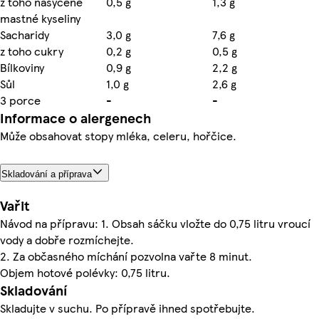
z toho nasycené
0,5 g
1,3 g
mastné kyseliny
Sacharidy
3,0 g
7,6 g
z toho cukry
0,2 g
0,5 g
Bílkoviny
0,9 g
2,2 g
Sůl
1,0 g
2,6 g
3 porce
-
-
Informace o alergenech
Může obsahovat stopy mléka, celeru, hořčice.
Skladování a příprava
Vařit
Návod na přípravu: 1. Obsah sáčku vložte do 0,75 litru vroucí
vody a dobře rozmíchejte.
2. Za občasného míchání pozvolna vařte 8 minut.
Objem hotové polévky: 0,75 litru.
Skladování
Skladujte v suchu. Po přípravě ihned spotřebujte.