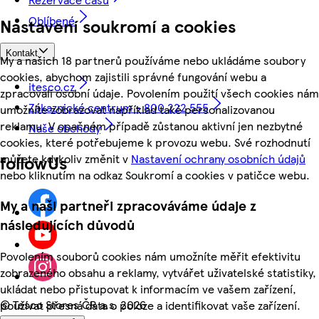
Oblíbené
Nastavení soukromí a cookies
Kontakt
My a našich 18 partnerů používáme nebo ukládáme soubory
cookies, abychom zajistili správné fungování webu a
itesco.cz
zpracovali osobní údaje. Povolením použití všech cookies nám
Zákaznické centrum - 800 222 555
umožníte zobrazovat například také personalizovanou
reklamu. V opačném případě zůstanou aktivní jen nezbytné
Naše obchody
cookies, které potřebujeme k provozu webu. Své rozhodnutí
můžete kdykoliv změnit v
Nastavení ochrany osobních údajů
followUs
nebo kliknutím na odkaz Soukromí a cookies v patičce webu.
My a naši partneři zpracováváme údaje z
následujících důvodů
Povolením souborů cookies nám umožníte měřit efektivitu
zobrazeného obsahu a reklamy, vytvářet uživatelské statistiky,
ukládat nebo přistupovat k informacím ve vašem zařízení,
©
Tesco Stores ČR a.s. 2026
používat přesná data o poloze a identifikovat vaše zařízení.