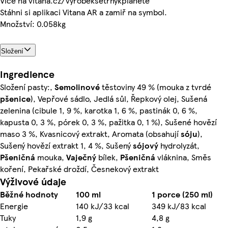
Více na vitana.cz/vyrobeksetrnykplanete
Stáhni si aplikaci Vitana AR a zamiř na symbol.
Množství: 0.058kg
Složení
Ingredience
Složení pasty:,
Semolinové
těstoviny 49 % (mouka z tvrdé
pšenice
), Vepřové sádlo, Jedlá sůl, Řepkový olej, Sušená
zelenina (cibule 1, 9 %, karotka 1, 6 %, pastinák 0, 6 %,
kapusta 0, 3 %, pórek 0, 3 %, pažitka 0, 1 %), Sušené hovězí
maso 3 %, Kvasnicový extrakt, Aromata (obsahují
sóju
),
Sušený hovězí extrakt 1, 4 %, Sušený
sójový
hydrolyzát,
Pšeničná
mouka,
Vaječný
bílek,
Pšeničná
vláknina, Směs
koření, Pekařské droždí, Česnekový extrakt
Výživové údaje
Běžné hodnoty
100 ml
1 porce (250 ml)
Energie
140 kJ/33 kcal
349 kJ/83 kcal
Tuky
1,9 g
4,8 g