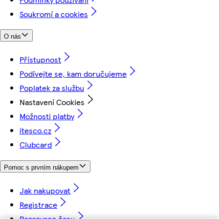
Soukromí a cookies
O nás
Přístupnost
Podívejte se, kam doručujeme
Poplatek za službu
Nastavení Cookies
Možnosti platby
itesco.cz
Clubcard
Pomoc s prvním nákupem
Jak nakupovat
Registrace
Rezervace času