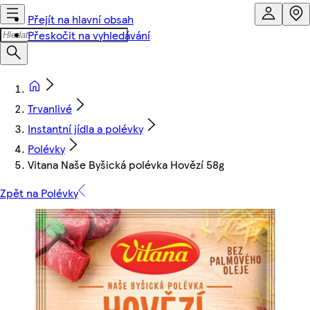
Přejít na hlavní obsah
Přeskočit na vyhledávání
Trvanlivé
Instantní jídla a polévky
Polévky
Vitana Naše Byšická polévka Hovězí 58g
Zpět na Polévky