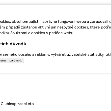
kies, abychom zajistili správné fungování webu a zpracovali 
ém případě zůstanou aktivní jen nezbytné cookies, které pot
odkaz Soukromí a cookies v patičce webu.
ících důvodů
azeného obsahu a reklamy, vytvářet uživatelské statistiky, uk
znam partnerů.
 Club
Inspirace
Léto