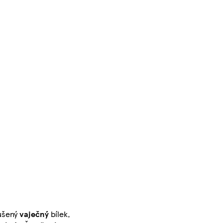
ušený
vaječný
bílek,