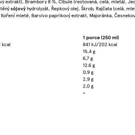
vý extrakt), Brambory 8 %, Cibule (restovaná, celá, mletá), Jed
štěný
sójový
hydrolyzát, Řepkový olej, Škrob, Rajčata (celá, mle
%, Koření mleté, Barvivo paprikový extrakt, Majoránka, Česnekov
1 porce (250 ml)
 kcal
841 kJ/202 kcal
15,4 g
6,7 g
12,6 g
0,9 g
2,9 g
2,0 g
-