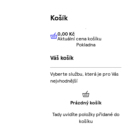
Košík
0,00 Kč
Aktuální cena košíku
0,00 Kč
Aktuální cena košíku
Pokladna
Váš košík
Vyberte službu, která je pro Vás
nejvhodnější
Prázdný košík
Tady uvidíte položky přidané do
košíku