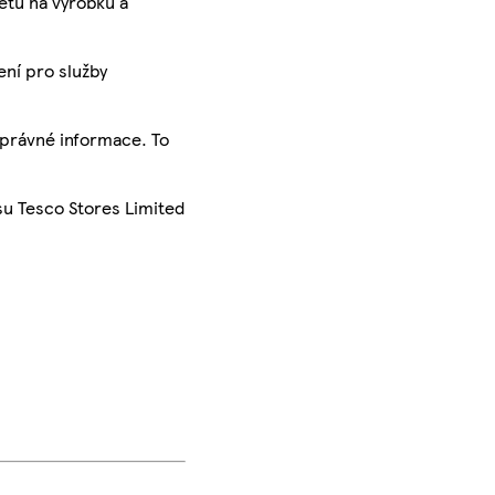
ketu na výrobku a
ení pro služby
správné informace. To
su Tesco Stores Limited