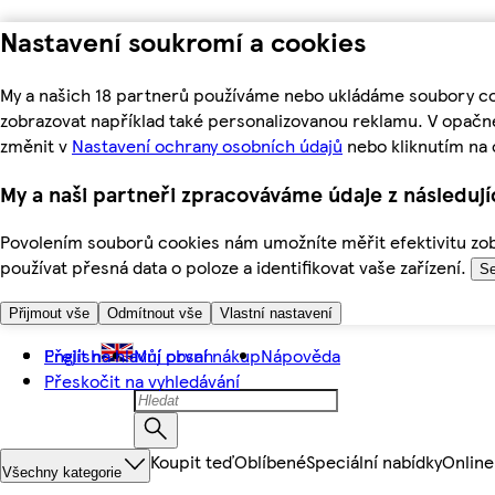
Nastavení soukromí a cookies
My a našich 18 partnerů používáme nebo ukládáme soubory coo
zobrazovat například také personalizovanou reklamu. V opačn
změnit v
Nastavení ochrany osobních údajů
nebo kliknutím na 
My a naši partneři zpracováváme údaje z následuj
Povolením souborů cookies nám umožníte měřit efektivitu zobr
používat přesná data o poloze a identifikovat vaše zařízení.
Se
Přijmout vše
Odmítnout vše
Vlastní nastavení
Přejít na hlavní obsah
English
Můj první nákup
Nápověda
Přeskočit na vyhledávání
Koupit teď
Oblíbené
Speciální nabídky
Online
Všechny kategorie