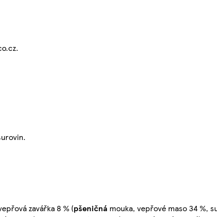
co.cz.
surovin.
epřová zavářka 8 % (
pšeničná
mouka, vepřové maso 34 %, s