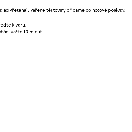
říklad vřetena). Vařené těstoviny přidáme do hotové polévky.
veďte k varu.
hání vařte 10 minut.