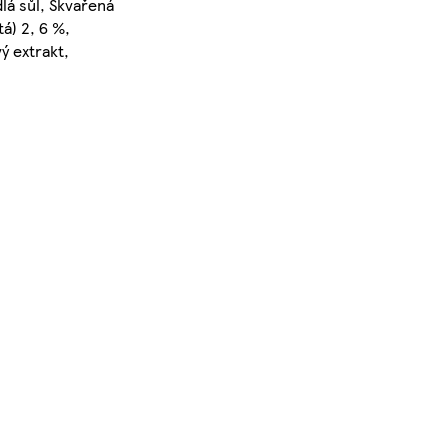
lá sůl, Škvařená
tá) 2, 6 %,
ý extrakt,