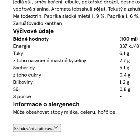
jedlá sůl, směs koření, cibule, pekařské droždí, česneko
vepřová slanina, Aromata (obsahují
sóju
), Tekutý a zahu
Maltodextrin, Paprika sladká mletá 1, 9 %, Paprika 1, 6 
Zahušťovadlo xanthan
Výživové údaje
Běžné hodnoty
(100 ml)
Energie
337 kJ/81
Tuky
6,1 g
z toho nasycené mastné kyseliny
2,7 g
Sacharidy
5,1 g
z toho cukry
0,4 g
Bílkoviny
1,2 g
Sůl
0,8 g
3 porce
-
Informace o alergenech
Může obsahovat stopy mléka, celeru, hořčice.
Skladování a příprava