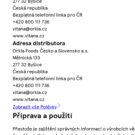
277 32 Byšice
Česká republika
Bezplatná telefonní linka pro ČR
+420 800 111 736
vitana@orkla.cz
www.vitana.cz
Adresa distributora
Orkla Foods Česko a Slovensko a.s.
Mělnická 133
277 32 Byšice
Česká republika
Bezplatná telefonní linka pro ČR
+420 800 111 736
vitana@orkla.cz
www.vitana.cz
Zobrazit vše Polévky
Příprava a použití
Přestože je zajištění správných informací o výrobcích vě