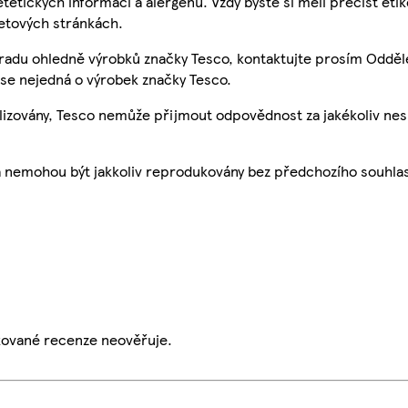
etetických informací a alergenů. Vždy byste si měli přečíst eti
etových stránkách.
 radu ohledně výrobků značky Tesco, kontaktujte prosím Odděl
se nejedná o výrobek značky Tesco.
ualizovány, Tesco nemůže přijmout odpovědnost za jakékoliv ne
a nemohou být jakkoliv reprodukovány bez předchozího souhla
ikované recenze neověřuje.