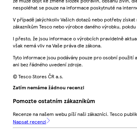
že může dojít ke změně složek potravin, obsahu živin, di
nespoléhat se pouze na informace poskytnuté na intern
V případě jakýchkoliv Vašich dotazů nebo potřeby získat
zákazníkům Tesco nebo výrobce daného výrobku, pokdu 
I přesto, že jsou informace o výrobcích pravidelně akt
však nemá vliv na Vaše práva dle zákona.
Tyto informace jsou podávány pouze pro osobní použití 
ani bez řádného uvedení zdroje.
© Tesco Stores ČR a.s.
Zatím nemáme žádnou recenzi
Pomozte ostatním zákazníkům
Recenze na našem webu píší naši zákazníci. Tesco publ
Napsat recenzi