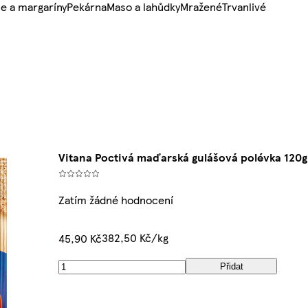
e a margaríny
Pekárna
Maso a lahůdky
Mražené
Trvanlivé
Vitana Poctivá maďarská gulášová polévka 120g
Zatím žádné hodnocení
382,50 Kč/kg
45,90 Kč
Přidat