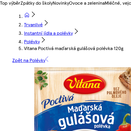
Top výběr
Zpátky do školy
Novinky
Ovoce a zelenina
Mléčné, vejc
Trvanlivé
Instantní jídla a polévky
Polévky
Vitana Poctivá maďarská gulášová polévka 120g
Zpět na Polévky