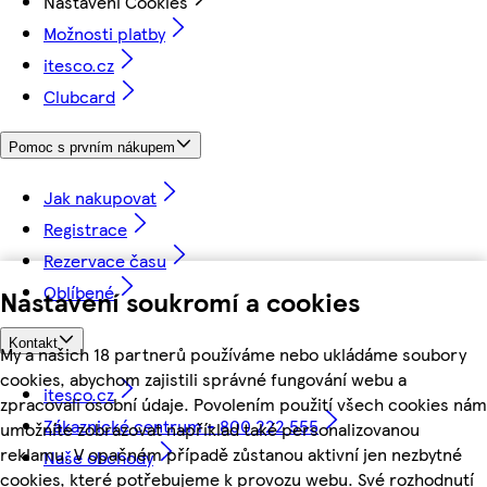
Nastavení Cookies
Možnosti platby
itesco.cz
Clubcard
Pomoc s prvním nákupem
Jak nakupovat
Registrace
Rezervace času
Oblíbené
Nastavení soukromí a cookies
Kontakt
My a našich 18 partnerů používáme nebo ukládáme soubory
cookies, abychom zajistili správné fungování webu a
itesco.cz
zpracovali osobní údaje. Povolením použití všech cookies nám
Zákaznické centrum - 800 222 555
umožníte zobrazovat například také personalizovanou
reklamu. V opačném případě zůstanou aktivní jen nezbytné
Naše obchody
cookies, které potřebujeme k provozu webu. Své rozhodnutí