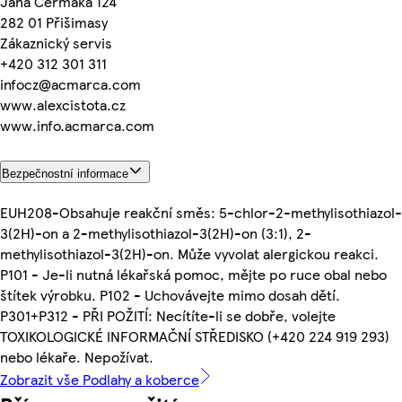
Jana Čermáka 124
282 01 Přišimasy
Zákaznický servis
+420 312 301 311
infocz@acmarca.com
www.alexcistota.cz
www.info.acmarca.com
Bezpečnostní informace
EUH208-Obsahuje reakční směs: 5-chlor-2-methylisothiazol-
3(2H)-on a 2-methylisothiazol-3(2H)-on (3:1), 2-
methylisothiazol-3(2H)-on. Může vyvolat alergickou reakci.
P101 - Je-li nutná lékařská pomoc, mějte po ruce obal nebo
štítek výrobku. P102 - Uchovávejte mimo dosah dětí.
P301+P312 - PŘI POŽITÍ: Necítíte-li se dobře, volejte
TOXIKOLOGICKÉ INFORMAČNÍ STŘEDISKO (+420 224 919 293)
nebo lékaře. Nepožívat.
Zobrazit vše Podlahy a koberce