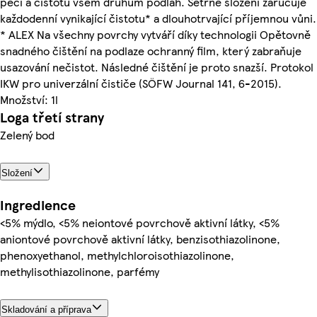
péči a čistotu všem druhům podlah. Šetrné složení zaručuje
každodenní vynikající čistotu* a dlouhotrvající příjemnou vůni.
* ALEX Na všechny povrchy vytváří díky technologii Opětovně
snadného čištění na podlaze ochranný film, který zabraňuje
usazování nečistot. Následné čištění je proto snazší. Protokol
IKW pro univerzální čističe (SÖFW Journal 141, 6-2015).
Množství: 1l
Loga třetí strany
Zelený bod
Složení
Ingredience
<5% mýdlo, <5% neiontové povrchově aktivní látky, <5%
aniontové povrchově aktivní látky, benzisothiazolinone,
phenoxyethanol, methylchloroisothiazolinone,
methylisothiazolinone, parfémy
Skladování a příprava