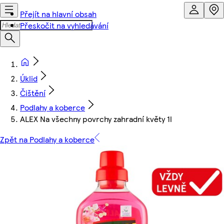
Přejít na hlavní obsah
Přeskočit na vyhledávání
Úklid
Čištění
Podlahy a koberce
ALEX Na všechny povrchy zahradní květy 1l
Zpět na Podlahy a koberce