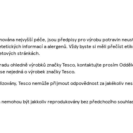
nována nejvyšší péče, jsou předpisy pro výrobu potravin neust
etetických informací a alergenů. Vždy byste si měli přečíst eti
etových stránkách.
 radu ohledně výrobků značky Tesco, kontaktujte prosím Odděl
se nejedná o výrobek značky Tesco.
ualizovány, Tesco nemůže přijmout odpovědnost za jakékoliv ne
a nemohou být jakkoliv reprodukovány bez předchozího souhla