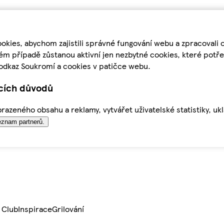
kies, abychom zajistili správné fungování webu a zpracovali 
ém případě zůstanou aktivní jen nezbytné cookies, které pot
odkaz Soukromí a cookies v patičce webu.
ících důvodů
azeného obsahu a reklamy, vytvářet uživatelské statistiky, uk
znam partnerů.
 Club
Inspirace
Grilování