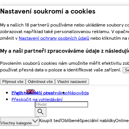
Nastavení soukromí a cookies
My a našich 18 partnerů používáme nebo ukládáme soubory coo
zobrazovat například také personalizovanou reklamu. V opačn
změnit v
Nastavení ochrany osobních údajů
nebo kliknutím na 
My a naši partneři zpracováváme údaje z následuj
Povolením souborů cookies nám umožníte měřit efektivitu zobr
používat přesná data o poloze a identifikovat vaše zařízení.
Se
Přijmout vše
Odmítnout vše
Vlastní nastavení
Přejít na hlavní obsah
English
Můj první nákup
Nápověda
Přeskočit na vyhledávání
Koupit teď
Oblíbené
Speciální nabídky
Online
Všechny kategorie