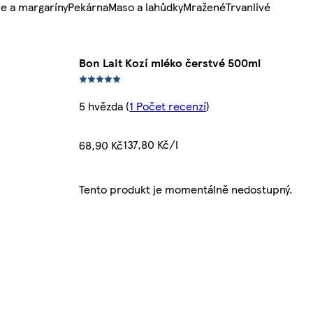
e a margaríny
Pekárna
Maso a lahůdky
Mražené
Trvanlivé
Bon Lait Kozí mléko čerstvé 500ml
5 hvězda
(
1 Počet recenzí
)
137,80 Kč/l
68,90 Kč
Tento produkt je momentálně nedostupný.