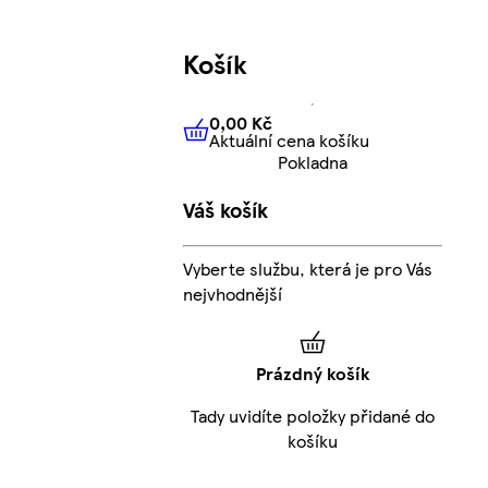
Košík
0,00 Kč
Aktuální cena košíku
0,00 Kč
Aktuální cena košíku
Pokladna
Váš košík
Vyberte službu, která je pro Vás
nejvhodnější
Prázdný košík
Tady uvidíte položky přidané do
košíku