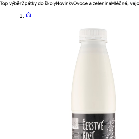
Top výběr
Zpátky do školy
Novinky
Ovoce a zelenina
Mléčné, vejc