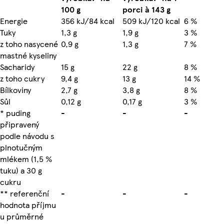
100 g
porci à 143 g
Energie
356 kJ/84 kcal
509 kJ/120 kcal
6 %
Tuky
1,3 g
1,9 g
3 %
z toho nasycené
0,9 g
1,3 g
7 %
mastné kyseliny
Sacharidy
15 g
22 g
8 %
z toho cukry
9,4 g
13 g
14 %
Bílkoviny
2,7 g
3,8 g
8 %
Sůl
0,12 g
0,17 g
3 %
* puding
-
-
-
připravený
podle návodu s
plnotučným
mlékem (1,5 %
tuku) a 30 g
cukru
** referenční
-
-
-
hodnota příjmu
u průměrné