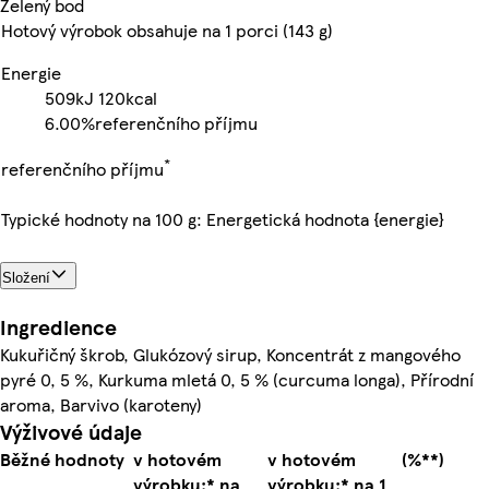
Zelený bod
Hotový výrobok obsahuje na 1 porci (143 g)
Energie
509kJ
120kcal
6.00%
referenčního příjmu
*
referenčního příjmu
Typické hodnoty na 100 g: Energetická hodnota {energie}
Složení
Ingredience
Kukuřičný škrob, Glukózový sirup, Koncentrát z mangového
pyré 0, 5 %, Kurkuma mletá 0, 5 % (curcuma longa), Přírodní
aroma, Barvivo (karoteny)
Výživové údaje
Běžné hodnoty
v hotovém
v hotovém
(%**)
výrobku:* na
výrobku:* na 1