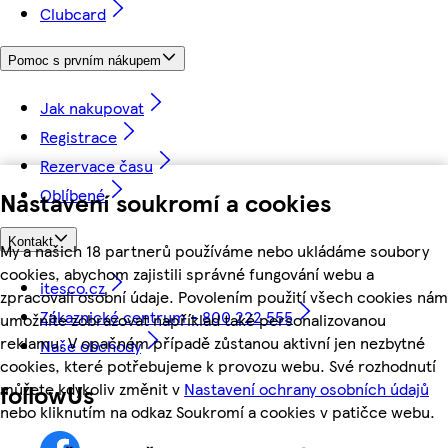
Clubcard
Pomoc s prvním nákupem
Jak nakupovat
Registrace
Rezervace času
Oblíbené
Nastavení soukromí a cookies
Kontakt
My a našich 18 partnerů používáme nebo ukládáme soubory
cookies, abychom zajistili správné fungování webu a
itesco.cz
zpracovali osobní údaje. Povolením použití všech cookies nám
Zákaznické centrum - 800 222 555
umožníte zobrazovat například také personalizovanou
reklamu. V opačném případě zůstanou aktivní jen nezbytné
Naše obchody
cookies, které potřebujeme k provozu webu. Své rozhodnutí
můžete kdykoliv změnit v
Nastavení ochrany osobních údajů
followUs
nebo kliknutím na odkaz Soukromí a cookies v patičce webu.