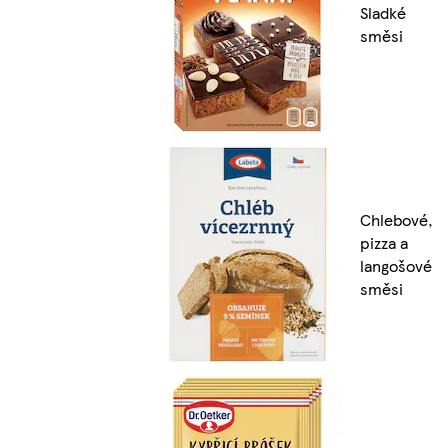
Sladké
směsi
Chlebové,
pizza a
langošové
směsi