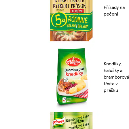
Přísady na
pečení
Knedlíky,
halušky a
bramborová
těsta v
prášku