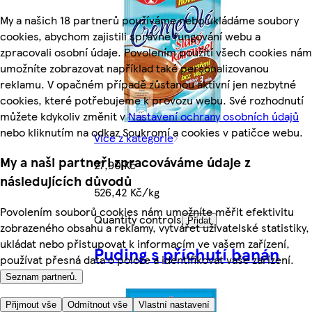
My a našich 18 partnerů používáme nebo ukládáme soubory
cookies, abychom zajistili správné fungování webu a
zpracovali osobní údaje. Povolením použití všech cookies nám
umožníte zobrazovat například také personalizovanou
reklamu. V opačném případě zůstanou aktivní jen nezbytné
cookies, které potřebujeme k provozu webu. Své rozhodnutí
můžete kdykoliv změnit v
Nastavení ochrany osobních údajů
nebo kliknutím na odkaz Soukromí a cookies v patičce webu.
Více z kategorie
My a naši partneři zpracováváme údaje z
27,90 Kč
následujících důvodů
526,42 Kč/kg
Povolením souborů cookies nám umožníte měřit efektivitu
Quantity controls
Přidat
zobrazeného obsahu a reklamy, vytvářet uživatelské statistiky,
ukládat nebo přistupovat k informacím ve vašem zařízení,
Puding s příchutí banán
používat přesná data o poloze a identifikovat vaše zařízení.
Seznam partnerů.
Přijmout vše
Odmítnout vše
Vlastní nastavení