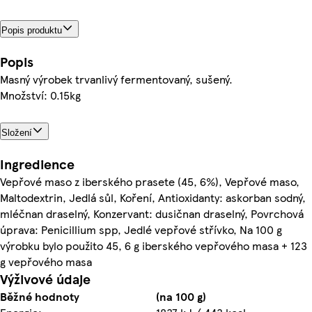
Popis produktu
Popis
Masný výrobek trvanlivý fermentovaný, sušený.
Množství: 0.15kg
Složení
Ingredience
Vepřové maso z iberského prasete (45, 6%), Vepřové maso,
Maltodextrin, Jedlá sůl, Koření, Antioxidanty: askorban sodný,
mléčnan draselný, Konzervant: dusičnan draselný, Povrchová
úprava: Penicillium spp, Jedlé vepřové střívko, Na 100 g
výrobku bylo použito 45, 6 g iberského vepřového masa + 123
g vepřového masa
Výživové údaje
Běžné hodnoty
(na 100 g)