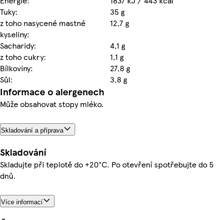
Energie:
1837 kJ / 443 kcal
Tuky:
35 g
z toho nasycené mastné
12,7 g
kyseliny:
Sacharidy:
4,1 g
z toho cukry:
1,1 g
Bílkoviny:
27,8 g
Sůl:
3,8 g
Informace o alergenech
Může obsahovat stopy mléko.
Skladování a příprava
Skladování
Skladujte při teplotě do +20°C. Po otevření spotřebujte do 5
dnů.
Více informací