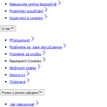
Nakupujte online bezpečně
Podmínky používání
Soukromí a cookies
O nás
Přístupnost
Podívejte se, kam doručujeme
Poplatek za službu
Nastavení Cookies
Možnosti platby
itesco.cz
Clubcard
Pomoc s prvním nákupem
Jak nakupovat