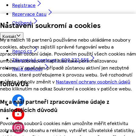
Registrace
Rezervace času
Oblíbené
Nastavení soukromí a cookies
Kontakt
My a našich 18 partnerů používáme nebo ukládáme soubory
cookies, abychom zajistili správné fungování webu a
itesco.cz
zpracovali osobní údaje. Povolením použití všech cookies nám
Zákaznické centrum - 800 222 555
umožníte zobrazovat například také personalizovanou
reklamu. V opačném případě zůstanou aktivní jen nezbytné
Naše obchody
cookies, které potřebujeme k provozu webu. Své rozhodnutí
můžete kdykoliv změnit v
Nastavení ochrany osobních údajů
followUs
nebo kliknutím na odkaz Soukromí a cookies v patičce webu.
My a naši partneři zpracováváme údaje z
následujících důvodů
Povolením souborů cookies nám umožníte měřit efektivitu
zobrazeného obsahu a reklamy, vytvářet uživatelské statistiky,