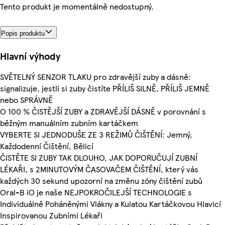
Tento produkt je momentálně nedostupný.
Popis produktu
Hlavní výhody
SVĚTELNÝ SENZOR TLAKU pro zdravější zuby a dásně:
signalizuje, jestli si zuby čistíte PŘÍLIŠ SILNĚ, PŘÍLIŠ JEMNĚ
nebo SPRÁVNĚ
O 100 % ČISTĚJŠÍ ZUBY a ZDRAVĚJŠÍ DÁSNĚ v porovnání s
běžným manuálním zubním kartáčkem
VYBERTE SI JEDNODUŠE ZE 3 REŽIMŮ ČIŠTĚNÍ: Jemný,
Každodenní Čištění, Bělicí
ČISTĚTE SI ZUBY TAK DLOUHO, JAK DOPORUČUJÍ ZUBNÍ
LÉKAŘI, s 2MINUTOVÝM ČASOVAČEM ČIŠTĚNÍ, který vás
každých 30 sekund upozorní na změnu zóny čištění zubů
Oral-B iO je naše NEJPOKROČILEJŠÍ TECHNOLOGIE s
Individuálně Poháněnými Vlákny a Kulatou Kartáčkovou Hlavicí
Inspirovanou Zubními Lékaři