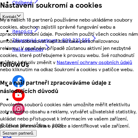
Oblíbené
Nastavení soukromí a cookies
Kontakt
My a našich 18 partnerů používáme nebo ukládáme soubory
cookies, abychom zajistili správné fungování webu a
itesco.cz
zpracovali osobní údaje. Povolením použití všech cookies nám
Zákaznické centrum - 800 222 555
umožníte zobrazovat například také personalizovanou
reklamu. V opačném případě zůstanou aktivní jen nezbytné
Naše obchody
cookies, které potřebujeme k provozu webu. Své rozhodnutí
můžete kdykoliv změnit v
Nastavení ochrany osobních údajů
followUs
nebo kliknutím na odkaz Soukromí a cookies v patičce webu.
My a naši partneři zpracováváme údaje z
následujících důvodů
Povolením souborů cookies nám umožníte měřit efektivitu
zobrazeného obsahu a reklamy, vytvářet uživatelské statistiky,
ukládat nebo přistupovat k informacím ve vašem zařízení,
©
Tesco Stores ČR a.s. 2026
používat přesná data o poloze a identifikovat vaše zařízení.
Seznam partnerů.