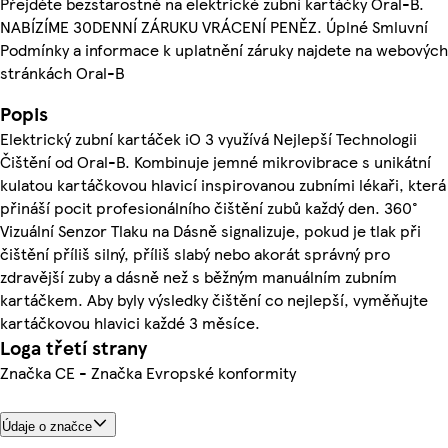
Přejděte bezstarostně na elektrické zubní kartáčky Oral-B.
NABÍZÍME 30DENNÍ ZÁRUKU VRÁCENÍ PENĚZ. Úplné Smluvní
Podmínky a informace k uplatnění záruky najdete na webových
stránkách Oral-B
Popis
Elektrický zubní kartáček iO 3 využívá Nejlepší Technologii
Čištění od Oral-B. Kombinuje jemné mikrovibrace s unikátní
kulatou kartáčkovou hlavicí inspirovanou zubními lékaři, která
přináší pocit profesionálního čištění zubů každý den. 360°
Vizuální Senzor Tlaku na Dásně signalizuje, pokud je tlak při
čištění příliš silný, příliš slabý nebo akorát správný pro
zdravější zuby a dásně než s běžným manuálním zubním
kartáčkem. Aby byly výsledky čištění co nejlepší, vyměňujte
kartáčkovou hlavici každé 3 měsíce.
Loga třetí strany
Značka CE - Značka Evropské konformity
Údaje o značce