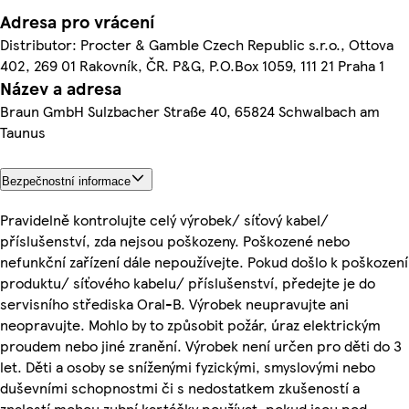
Adresa pro vrácení
Distributor: Procter & Gamble Czech Republic s.r.o., Ottova
402, 269 01 Rakovník, ČR. P&G, P.O.Box 1059, 111 21 Praha 1
Název a adresa
Braun GmbH Sulzbacher Straße 40, 65824 Schwalbach am
Taunus
Bezpečnostní informace
Pravidelně kontrolujte celý výrobek/ síťový kabel/
příslušenství, zda nejsou poškozeny. Poškozené nebo
nefunkční zařízení dále nepoužívejte. Pokud došlo k poškození
produktu/ síťového kabelu/ příslušenství, předejte je do
servisního střediska Oral-B. Výrobek neupravujte ani
neopravujte. Mohlo by to způsobit požár, úraz elektrickým
proudem nebo jiné zranění. Výrobek není určen pro děti do 3
let. Děti a osoby se sníženými fyzickými, smyslovými nebo
duševními schopnostmi či s nedostatkem zkušeností a
znalostí mohou zubní kartáčky používat, pokud jsou pod