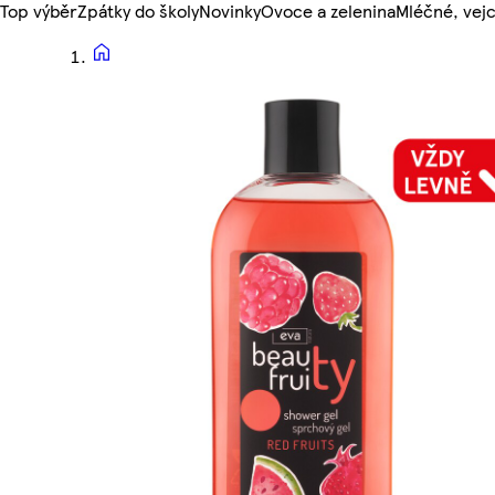
Top výběr
Zpátky do školy
Novinky
Ovoce a zelenina
Mléčné, vejc