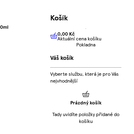
Košík
00ml
0,00 Kč
Aktuální cena košíku
0,00 Kč
Aktuální cena košíku
Pokladna
Váš košík
Vyberte službu, která je pro Vás
nejvhodnější
Prázdný košík
Tady uvidíte položky přidané do
košíku