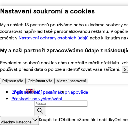
Nastavení soukromí a cookies
My a našich 18 partnerů používáme nebo ukládáme soubory coo
zobrazovat například také personalizovanou reklamu. V opačn
změnit v
Nastavení ochrany osobních údajů
nebo kliknutím na 
My a naši partneři zpracováváme údaje z následuj
Povolením souborů cookies nám umožníte měřit efektivitu zobr
používat přesná data o poloze a identifikovat vaše zařízení.
Se
Přijmout vše
Odmítnout vše
Vlastní nastavení
Přejít na hlavní obsah
English
Můj první nákup
Nápověda
Přeskočit na vyhledávání
Koupit teď
Oblíbené
Speciální nabídky
Online
Všechny kategorie