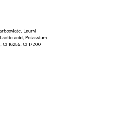
rboxylate, Lauryl
Lactic acid, Potassium
, CI 16255, CI 17200