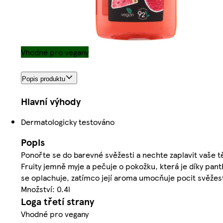
Vhodné pro vegany
Popis produktu
Hlavní výhody
Dermatologicky testováno
Popis
Ponořte se do barevné svěžesti a nechte zaplavit vaše 
Fruity jemně myje a pečuje o pokožku, která je díky pan
se oplachuje, zatímco její aroma umocňuje pocit svěžesti
Množství: 0.4l
Loga třetí strany
Vhodné pro vegany