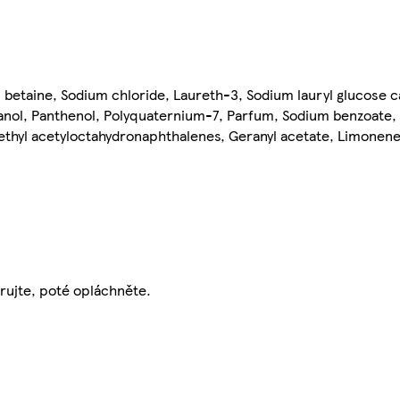
betaine, Sodium chloride, Laureth-3, Sodium lauryl glucose ca
anol, Panthenol, Polyquaternium-7, Parfum, Sodium benzoate, 
amethyl acetyloctahydronaphthalenes, Geranyl acetate, Limonene
rujte, poté opláchněte.