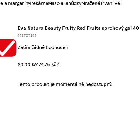
e a margaríny
Pekárna
Maso a lahůdky
Mražené
Trvanlivé
Eva Natura Beauty Fruity Red Fruits sprchový gel 4
Zatím žádné hodnocení
174,75 Kč/l
69,90 Kč
Tento produkt je momentálně nedostupný.