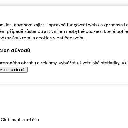
kies, abychom zajistili správné fungování webu a zpracovali 
ém případě zůstanou aktivní jen nezbytné cookies, které pot
odkaz Soukromí a cookies v patičce webu.
ících důvodů
azeného obsahu a reklamy, vytvářet uživatelské statistiky, uk
znam partnerů.
 Club
Inspirace
Léto