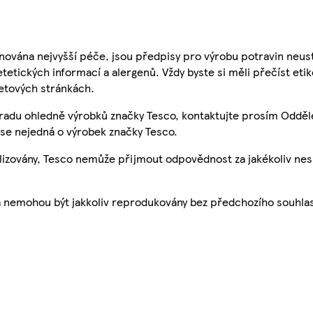
nována nejvyšší péče, jsou předpisy pro výrobu potravin neust
etetických informací a alergenů. Vždy byste si měli přečíst eti
etových stránkách.
 radu ohledně výrobků značky Tesco, kontaktujte prosím Odděl
se nejedná o výrobek značky Tesco.
ualizovány, Tesco nemůže přijmout odpovědnost za jakékoliv ne
a nemohou být jakkoliv reprodukovány bez předchozího souhla