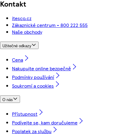
Kontakt
itesco.cz
Zákaznické centrum - 800 222 555
Naše obchody
Užitečné odkazy
Cena
Nakupujte online bezpečně
Podmínky používání
Soukromí a cookies
O nás
Přístupnost
Podívejte se, kam doručujeme
Poplatek za službu