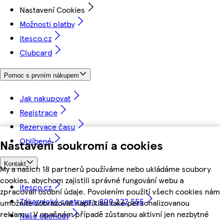
Nastavení Cookies
Možnosti platby
itesco.cz
Clubcard
Pomoc s prvním nákupem
Jak nakupovat
Registrace
Rezervace času
Oblíbené
Nastavení soukromí a cookies
Kontakt
My a našich 18 partnerů používáme nebo ukládáme soubory
cookies, abychom zajistili správné fungování webu a
itesco.cz
zpracovali osobní údaje. Povolením použití všech cookies nám
Zákaznické centrum - 800 222 555
umožníte zobrazovat například také personalizovanou
reklamu. V opačném případě zůstanou aktivní jen nezbytné
Naše obchody