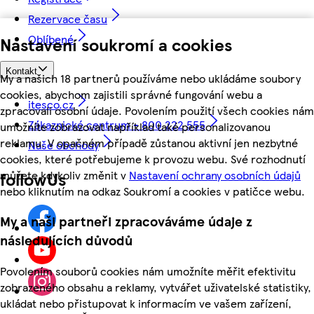
Rezervace času
Oblíbené
Nastavení soukromí a cookies
Kontakt
My a našich 18 partnerů používáme nebo ukládáme soubory
cookies, abychom zajistili správné fungování webu a
itesco.cz
zpracovali osobní údaje. Povolením použití všech cookies nám
Zákaznické centrum - 800 222 555
umožníte zobrazovat například také personalizovanou
reklamu. V opačném případě zůstanou aktivní jen nezbytné
Naše obchody
cookies, které potřebujeme k provozu webu. Své rozhodnutí
můžete kdykoliv změnit v
Nastavení ochrany osobních údajů
followUs
nebo kliknutím na odkaz Soukromí a cookies v patičce webu.
My a naši partneři zpracováváme údaje z
následujících důvodů
Povolením souborů cookies nám umožníte měřit efektivitu
zobrazeného obsahu a reklamy, vytvářet uživatelské statistiky,
ukládat nebo přistupovat k informacím ve vašem zařízení,