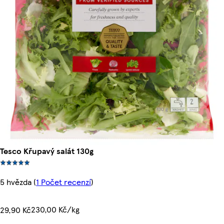
Tesco Křupavý salát 130g
5 hvězda
(
1 Počet recenzí
)
230,00 Kč/kg
29,90 Kč