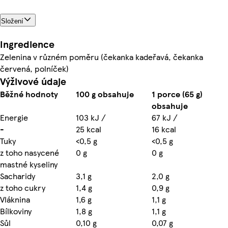
Složení
Ingredience
Zelenina v různém poměru (čekanka kadeřavá, čekanka
červená, polníček)
Výživové údaje
Běžné hodnoty
100 g obsahuje
1 porce (65 g)
obsahuje
Energie
103 kJ /
67 kJ /
-
25 kcal
16 kcal
Tuky
<0,5 g
<0,5 g
z toho nasycené
0 g
0 g
mastné kyseliny
Sacharidy
3,1 g
2,0 g
z toho cukry
1,4 g
0,9 g
Vláknina
1,6 g
1,1 g
Bílkoviny
1,8 g
1,1 g
Sůl
0,10 g
0,07 g