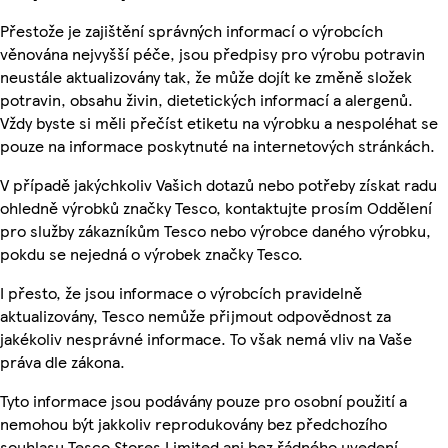
Přestože je zajištění správných informací o výrobcích
věnována nejvyšší péče, jsou předpisy pro výrobu potravin
neustále aktualizovány tak, že může dojít ke změně složek
potravin, obsahu živin, dietetických informací a alergenů.
Vždy byste si měli přečíst etiketu na výrobku a nespoléhat se
pouze na informace poskytnuté na internetových stránkách.
V případě jakýchkoliv Vašich dotazů nebo potřeby získat radu
ohledně výrobků značky Tesco, kontaktujte prosím Oddělení
pro služby zákazníkům Tesco nebo výrobce daného výrobku,
pokdu se nejedná o výrobek značky Tesco.
I přesto, že jsou informace o výrobcích pravidelně
aktualizovány, Tesco nemůže přijmout odpovědnost za
jakékoliv nesprávné informace. To však nemá vliv na Vaše
práva dle zákona.
Tyto informace jsou podávány pouze pro osobní použití a
nemohou být jakkoliv reprodukovány bez předchozího
souhlasu Tesco Stores Limited ani bez řádného uvedení