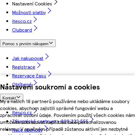
Nastavení Cookies
Možnosti platby
itesco.cz
Clubcard
Pomoc s prvním nákupem
Jak nakupovat
Registrace
Rezervace času
Oblíbené
Nastavení soukromí a cookies
Kontakt
My a našich 18 partnerů používáme nebo ukládáme soubory
cookies, abychom zajistili správné fungování webu a
itesco.cz
zpracovali osobní údaje. Povolením použití všech cookies nám
Zákaznické centrum - 800 222 555
umožníte zobrazovat například také personalizovanou
reklamu. V opačném případě zůstanou aktivní jen nezbytné
Naše obchody