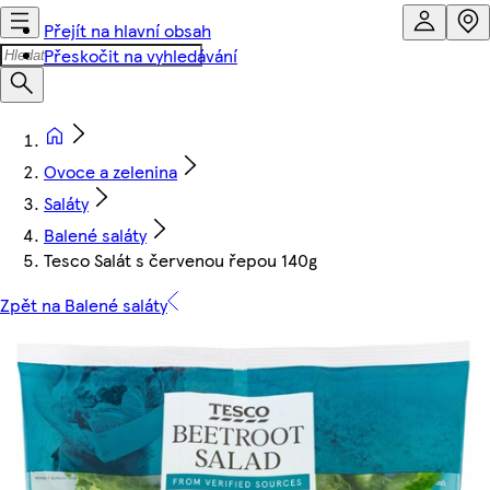
Přejít na hlavní obsah
Přeskočit na vyhledávání
Ovoce a zelenina
Saláty
Balené saláty
Tesco Salát s červenou řepou 140g
Zpět na Balené saláty