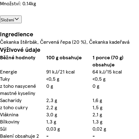
Množství: 0.14kg
Složení
Ingredience
Čekanka štěrbák, Červená řepa (20 %), Čekanka kadeřavá
Výživové údaje
Běžné hodnoty
100 g obsahuje
1 porce (70 g)
obsahuje
Energie
91 kJ/21 kcal
64 kJ/15 kcal
Tuky
<0,5 g
<0,5 g
z toho nasycené
0 g
0 g
mastné kyseliny
Sacharidy
2,3 g
1,6 g
z toho cukry
2,2 g
1,5 g
Vláknina
3,0 g
2,1 g
Bílkoviny
1,3 g
1,3 g
Sůl
0,03 g
0,02 g
Balení obsahuje 2
-
-